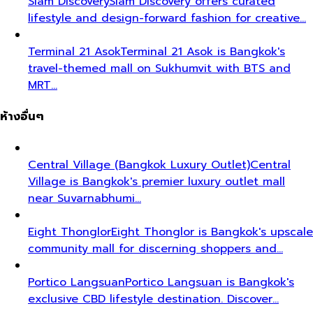
Siam Discovery
Siam Discovery offers curated
lifestyle and design-forward fashion for creative…
Terminal 21 Asok
Terminal 21 Asok is Bangkok's
travel-themed mall on Sukhumvit with BTS and
MRT…
ห้างอื่นๆ
Central Village (Bangkok Luxury Outlet)
Central
Village is Bangkok's premier luxury outlet mall
near Suvarnabhumi…
Eight Thonglor
Eight Thonglor is Bangkok's upscale
community mall for discerning shoppers and…
Portico Langsuan
Portico Langsuan is Bangkok's
exclusive CBD lifestyle destination. Discover…