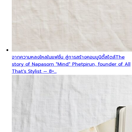
จากความหลงใหลในแฟชั่น สู่การสร้างคอมมูนิตี้สไตล์
The
story of Napasorn "Mind" Phetpirun, founder of All
That's Stylist — 8+…