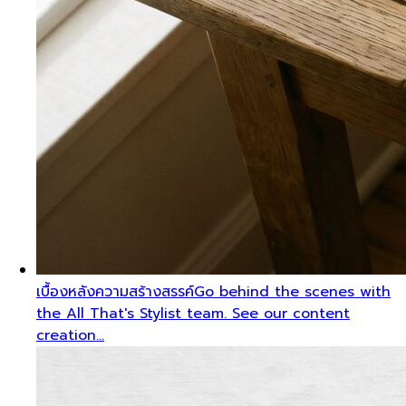
เบื้องหลังความสร้างสรรค์
Go behind the scenes with
the All That's Stylist team. See our content
creation…