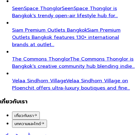
SeenSpace Thonglor
SeenSpace Thonglor is
Bangkok's trendy open-air lifestyle hub for…
Siam Premium Outlets Bangkok
Siam Premium
Outlets Bangkok features 130+ international
brands at outlet…
The Commons Thonglor
The Commons Thonglor is
Bangkok's creative community hub blending indie…
Velaa Sindhorn Village
Velaa Sindhorn Village on
Ploenchit offers ultra-luxury boutiques and fine…
เกี่ยวกับเรา
เกี่ยวกับเรา
บทความและไกด์