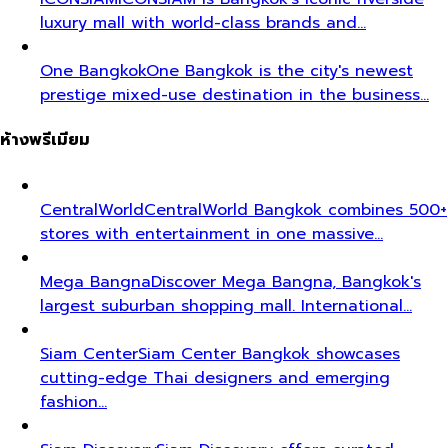
luxury mall with world-class brands and…
One Bangkok
One Bangkok is the city's newest
prestige mixed-use destination in the business…
ห้างพรีเมียม
CentralWorld
CentralWorld Bangkok combines 500+
stores with entertainment in one massive…
Mega Bangna
Discover Mega Bangna, Bangkok's
largest suburban shopping mall. International…
Siam Center
Siam Center Bangkok showcases
cutting-edge Thai designers and emerging
fashion…