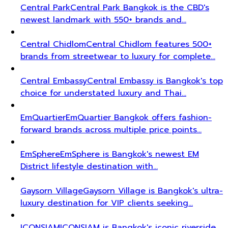
Central Park
Central Park Bangkok is the CBD's
newest landmark with 550+ brands and…
Central Chidlom
Central Chidlom features 500+
brands from streetwear to luxury for complete…
Central Embassy
Central Embassy is Bangkok's top
choice for understated luxury and Thai…
EmQuartier
EmQuartier Bangkok offers fashion-
forward brands across multiple price points…
EmSphere
EmSphere is Bangkok's newest EM
District lifestyle destination with…
Gaysorn Village
Gaysorn Village is Bangkok's ultra-
luxury destination for VIP clients seeking…
ICONSIAM
ICONSIAM is Bangkok's iconic riverside