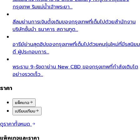
กรุงเทพ ริมแม่น้ำเจ้าพระยา…
สีลม
ย่านการเงินดั้งเดิมของกรุงเทพที่เต็มไปด้วยสำนักงาน
บริษัทชั้นนำ ธนาคาร สถานทูต…
อารีย์
ย่านสุดฮิปของกรุงเทพที่เต็มไปด้วยคนรุ่นใหม่ที่มีรสนิยม
ดี ผู้ประกอบการ…
พระราม 9-รัชดา
ย่าน New CBD ของกรุงเทพที่กำลังเติบโต
อย่างรวดเร็ว…
ราคา
แพ็คเกจ
เปรียบเทียบ
ดูราคาทั้งหมด
แพ็คเกจและราคา