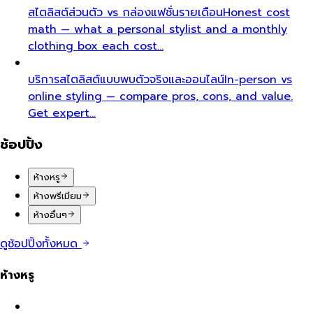
สไตลิสต์ส่วนตัว vs กล่องแฟชั่นรายเดือน
Honest cost
math — what a personal stylist and a monthly
clothing box each cost…
บริการสไตลิสต์แบบพบตัวจริงและออนไลน์
In-person vs
online styling — compare pros, cons, and value.
Get expert…
ช้อปปิ้ง
ห้างหรู
ห้างพรีเมียม
ห้างอื่นๆ
ดูช้อปปิ้งทั้งหมด
ห้างหรู