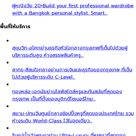
ผู้หญิงวัย 20+
Build your first professional wardrobe
with a Bangkok personal stylist. Smart…
พื้นที่ให้บริการ
สุขุมวิท-อโศก
ย่านธุรกิจหัวใจกลางกรุงเทพที่เต็มไปด้วยผู้
บริหารระดับสูง ห้างสรรพสินค้าหรู…
สาทร-สีลม
ใจกลางย่านการเงินและธุรกิจของกรุงเทพ ที่เต็ม
ไปด้วยผู้บริหารระดับ C-Level…
ทองหล่อ-เอกมัย
ย่านไลฟ์สไตล์หรูและทันสมัยที่สุดของ
กรุงเทพ เป็นที่ตั้งของบูติกดีไซเนอร์ไทย…
สยาม-ปทุมวัน
ศูนย์กลางช้อปปิ้งหรูที่สุดของประเทศไทย รวม
ห้างระดับ World-Class ไว้ในจุดเดียว…
ริมแม่น้ำเจ้าพระยา
ย่าน Ultra-Luxury ที่หรูหราที่สุดของ