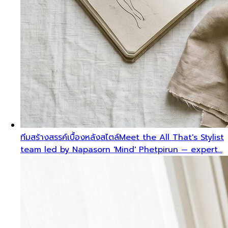
ทีมสร้างสรรค์เบื้องหลังสไตล์
Meet the All That's Stylist
team led by Napasorn 'Mind' Phetpirun — expert…