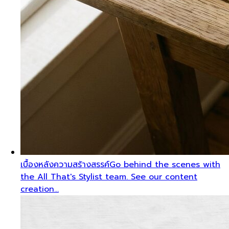
เบื้องหลังความสร้างสรรค์
Go behind the scenes with
the All That's Stylist team. See our content
creation…