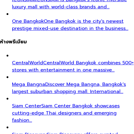
luxury mall with world-class brands and…
One Bangkok
One Bangkok is the city's newest
prestige mixed-use destination in the business…
ห้างพรีเมียม
CentralWorld
CentralWorld Bangkok combines 500+
stores with entertainment in one massive…
Mega Bangna
Discover Mega Bangna, Bangkok's
largest suburban shopping mall. International…
Siam Center
Siam Center Bangkok showcases
cutting-edge Thai designers and emerging
fashion…