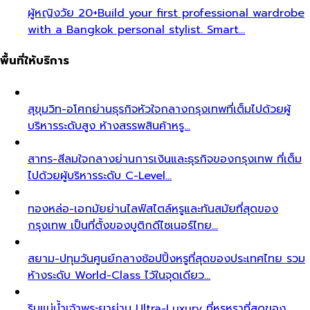
ผู้หญิงวัย 20+
Build your first professional wardrobe
with a Bangkok personal stylist. Smart…
พื้นที่ให้บริการ
สุขุมวิท-อโศก
ย่านธุรกิจหัวใจกลางกรุงเทพที่เต็มไปด้วยผู้
บริหารระดับสูง ห้างสรรพสินค้าหรู…
สาทร-สีลม
ใจกลางย่านการเงินและธุรกิจของกรุงเทพ ที่เต็ม
ไปด้วยผู้บริหารระดับ C-Level…
ทองหล่อ-เอกมัย
ย่านไลฟ์สไตล์หรูและทันสมัยที่สุดของ
กรุงเทพ เป็นที่ตั้งของบูติกดีไซเนอร์ไทย…
สยาม-ปทุมวัน
ศูนย์กลางช้อปปิ้งหรูที่สุดของประเทศไทย รวม
ห้างระดับ World-Class ไว้ในจุดเดียว…
ริมแม่น้ำเจ้าพระยา
ย่าน Ultra-Luxury ที่หรูหราที่สุดของ