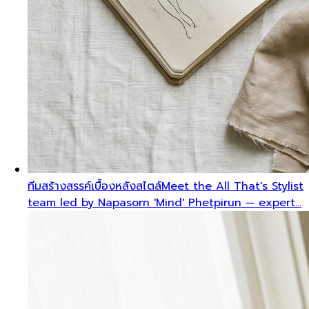
ทีมสร้างสรรค์เบื้องหลังสไตล์
Meet the All That's Stylist
team led by Napasorn 'Mind' Phetpirun — expert…