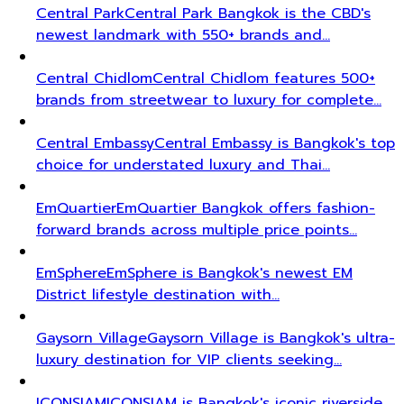
Central Park
Central Park Bangkok is the CBD's
newest landmark with 550+ brands and…
Central Chidlom
Central Chidlom features 500+
brands from streetwear to luxury for complete…
Central Embassy
Central Embassy is Bangkok's top
choice for understated luxury and Thai…
EmQuartier
EmQuartier Bangkok offers fashion-
forward brands across multiple price points…
EmSphere
EmSphere is Bangkok's newest EM
District lifestyle destination with…
Gaysorn Village
Gaysorn Village is Bangkok's ultra-
luxury destination for VIP clients seeking…
ICONSIAM
ICONSIAM is Bangkok's iconic riverside