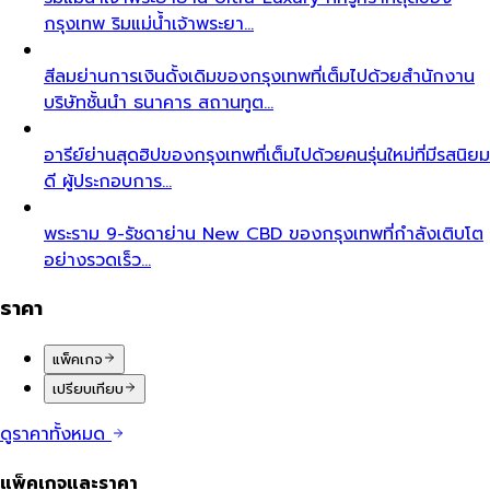
กรุงเทพ ริมแม่น้ำเจ้าพระยา…
สีลม
ย่านการเงินดั้งเดิมของกรุงเทพที่เต็มไปด้วยสำนักงาน
บริษัทชั้นนำ ธนาคาร สถานทูต…
อารีย์
ย่านสุดฮิปของกรุงเทพที่เต็มไปด้วยคนรุ่นใหม่ที่มีรสนิยม
ดี ผู้ประกอบการ…
พระราม 9-รัชดา
ย่าน New CBD ของกรุงเทพที่กำลังเติบโต
อย่างรวดเร็ว…
ราคา
แพ็คเกจ
เปรียบเทียบ
ดูราคาทั้งหมด
แพ็คเกจและราคา