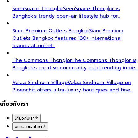
SeenSpace Thonglor
SeenSpace Thonglor is
Bangkok's trendy open-air lifestyle hub for…
Siam Premium Outlets Bangkok
Siam Premium
Outlets Bangkok features 130+ international
brands at outlet…
The Commons Thonglor
The Commons Thonglor is
Bangkok's creative community hub blending indie…
Velaa Sindhorn Village
Velaa Sindhorn Village on
Ploenchit offers ultra-luxury boutiques and fine…
เกี่ยวกับเรา
เกี่ยวกับเรา
บทความและไกด์