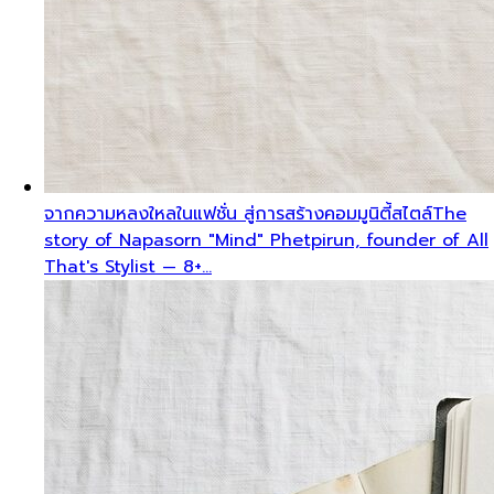
จากความหลงใหลในแฟชั่น สู่การสร้างคอมมูนิตี้สไตล์
The
story of Napasorn "Mind" Phetpirun, founder of All
That's Stylist — 8+…