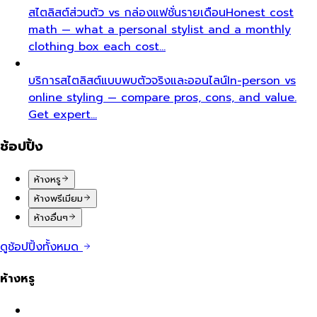
สไตลิสต์ส่วนตัว vs กล่องแฟชั่นรายเดือน
Honest cost
math — what a personal stylist and a monthly
clothing box each cost…
บริการสไตลิสต์แบบพบตัวจริงและออนไลน์
In-person vs
online styling — compare pros, cons, and value.
Get expert…
ช้อปปิ้ง
ห้างหรู
ห้างพรีเมียม
ห้างอื่นๆ
ดูช้อปปิ้งทั้งหมด
ห้างหรู