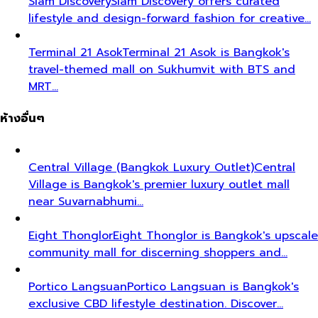
Siam Discovery
Siam Discovery offers curated
lifestyle and design-forward fashion for creative…
Terminal 21 Asok
Terminal 21 Asok is Bangkok's
travel-themed mall on Sukhumvit with BTS and
MRT…
ห้างอื่นๆ
Central Village (Bangkok Luxury Outlet)
Central
Village is Bangkok's premier luxury outlet mall
near Suvarnabhumi…
Eight Thonglor
Eight Thonglor is Bangkok's upscale
community mall for discerning shoppers and…
Portico Langsuan
Portico Langsuan is Bangkok's
exclusive CBD lifestyle destination. Discover…