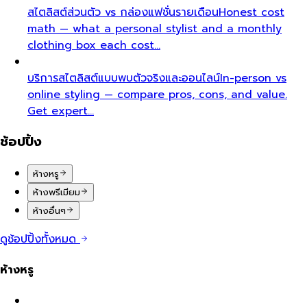
สไตลิสต์ส่วนตัว vs กล่องแฟชั่นรายเดือน
Honest cost
math — what a personal stylist and a monthly
clothing box each cost…
บริการสไตลิสต์แบบพบตัวจริงและออนไลน์
In-person vs
online styling — compare pros, cons, and value.
Get expert…
ช้อปปิ้ง
ห้างหรู
ห้างพรีเมียม
ห้างอื่นๆ
ดูช้อปปิ้งทั้งหมด
ห้างหรู