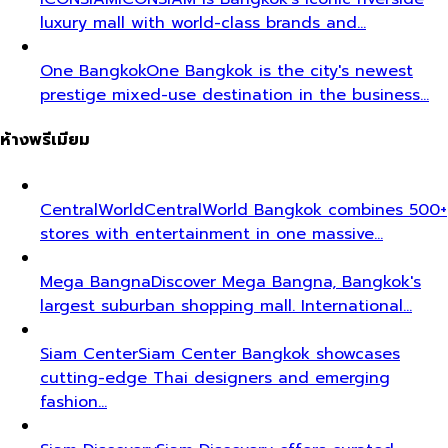
luxury mall with world-class brands and…
One Bangkok
One Bangkok is the city's newest
prestige mixed-use destination in the business…
ห้างพรีเมียม
CentralWorld
CentralWorld Bangkok combines 500+
stores with entertainment in one massive…
Mega Bangna
Discover Mega Bangna, Bangkok's
largest suburban shopping mall. International…
Siam Center
Siam Center Bangkok showcases
cutting-edge Thai designers and emerging
fashion…