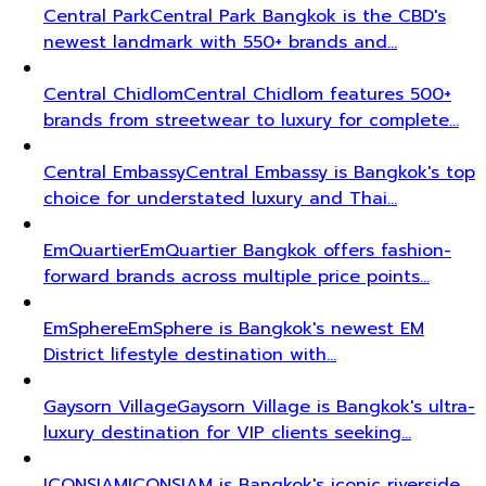
Central Park
Central Park Bangkok is the CBD's
newest landmark with 550+ brands and…
Central Chidlom
Central Chidlom features 500+
brands from streetwear to luxury for complete…
Central Embassy
Central Embassy is Bangkok's top
choice for understated luxury and Thai…
EmQuartier
EmQuartier Bangkok offers fashion-
forward brands across multiple price points…
EmSphere
EmSphere is Bangkok's newest EM
District lifestyle destination with…
Gaysorn Village
Gaysorn Village is Bangkok's ultra-
luxury destination for VIP clients seeking…
ICONSIAM
ICONSIAM is Bangkok's iconic riverside