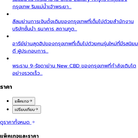
กรุงเทพ ริมแม่น้ำเจ้าพระยา…
สีลม
ย่านการเงินดั้งเดิมของกรุงเทพที่เต็มไปด้วยสำนักงาน
บริษัทชั้นนำ ธนาคาร สถานทูต…
อารีย์
ย่านสุดฮิปของกรุงเทพที่เต็มไปด้วยคนรุ่นใหม่ที่มีรสนิยม
ดี ผู้ประกอบการ…
พระราม 9-รัชดา
ย่าน New CBD ของกรุงเทพที่กำลังเติบโต
อย่างรวดเร็ว…
ราคา
แพ็คเกจ
เปรียบเทียบ
ดูราคาทั้งหมด
แพ็คเกจและราคา