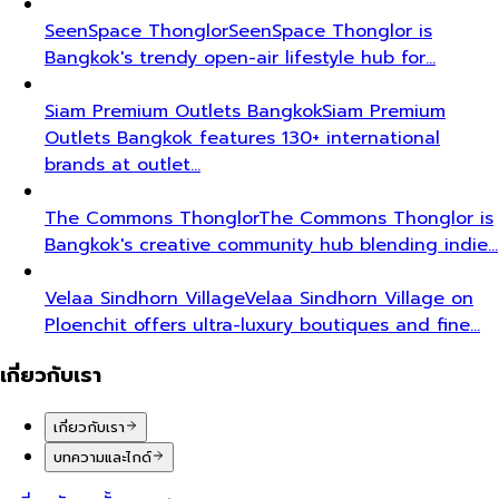
SeenSpace Thonglor
SeenSpace Thonglor is
Bangkok's trendy open-air lifestyle hub for…
Siam Premium Outlets Bangkok
Siam Premium
Outlets Bangkok features 130+ international
brands at outlet…
The Commons Thonglor
The Commons Thonglor is
Bangkok's creative community hub blending indie…
Velaa Sindhorn Village
Velaa Sindhorn Village on
Ploenchit offers ultra-luxury boutiques and fine…
เกี่ยวกับเรา
เกี่ยวกับเรา
บทความและไกด์