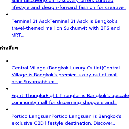
Siam Discovery
Siam Discovery offers curated
lifestyle and design-forward fashion for creative…
Terminal 21 Asok
Terminal 21 Asok is Bangkok's
travel-themed mall on Sukhumvit with BTS and
MRT…
ห้างอื่นๆ
Central Village (Bangkok Luxury Outlet)
Central
Village is Bangkok's premier luxury outlet mall
near Suvarnabhumi…
Eight Thonglor
Eight Thonglor is Bangkok's upscale
community mall for discerning shoppers and…
Portico Langsuan
Portico Langsuan is Bangkok's
exclusive CBD lifestyle destination. Discover…