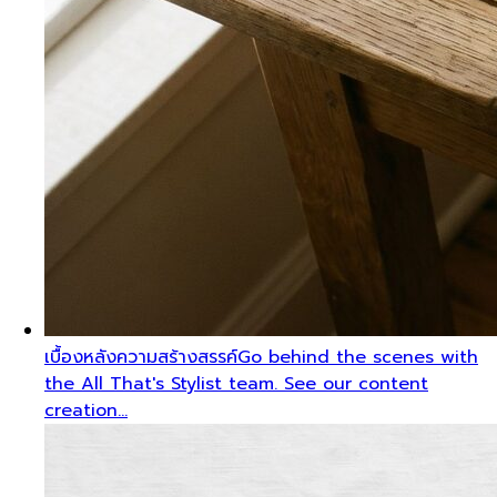
เบื้องหลังความสร้างสรรค์
Go behind the scenes with
the All That's Stylist team. See our content
creation…