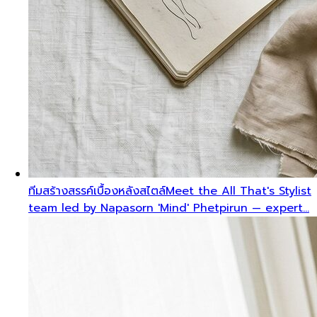
ทีมสร้างสรรค์เบื้องหลังสไตล์
Meet the All That's Stylist
team led by Napasorn 'Mind' Phetpirun — expert…