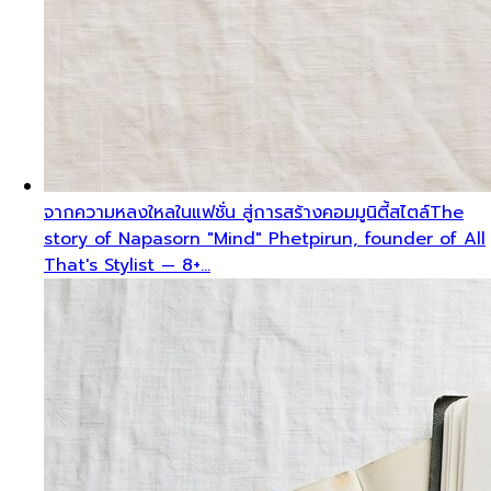
จากความหลงใหลในแฟชั่น สู่การสร้างคอมมูนิตี้สไตล์
The
story of Napasorn "Mind" Phetpirun, founder of All
That's Stylist — 8+…