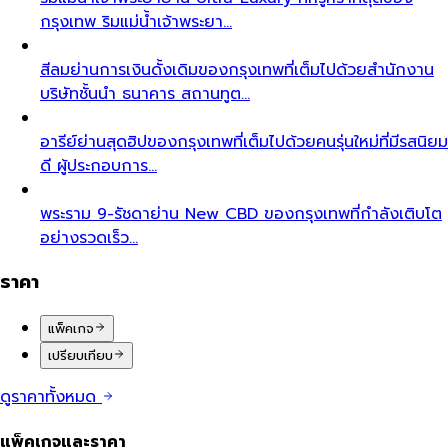
กรุงเทพ ริมแม่น้ำเจ้าพระยา…
สีลม
ย่านการเงินดั้งเดิมของกรุงเทพที่เต็มไปด้วยสำนักงาน
บริษัทชั้นนำ ธนาคาร สถานทูต…
อารีย์
ย่านสุดฮิปของกรุงเทพที่เต็มไปด้วยคนรุ่นใหม่ที่มีรสนิยม
ดี ผู้ประกอบการ…
พระราม 9-รัชดา
ย่าน New CBD ของกรุงเทพที่กำลังเติบโต
อย่างรวดเร็ว…
ราคา
แพ็คเกจ
เปรียบเทียบ
ดูราคาทั้งหมด
แพ็คเกจและราคา