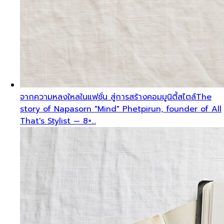
จากความหลงใหลในแฟชั่น สู่การสร้างคอมมูนิตี้สไตล์
The
story of Napasorn "Mind" Phetpirun, founder of All
That's Stylist — 8+…