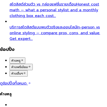
สไตลิสต์ส่วนตัว vs กล่องแฟชั่นรายเดือน
Honest cost
math — what a personal stylist and a monthly
clothing box each cost…
บริการสไตลิสต์แบบพบตัวจริงและออนไลน์
In-person vs
online styling — compare pros, cons, and value.
Get expert…
ช้อปปิ้ง
ห้างหรู
ห้างพรีเมียม
ห้างอื่นๆ
ดูช้อปปิ้งทั้งหมด
ห้างหรู