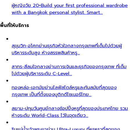
ผู้หญิงวัย 20+
Build your first professional wardrobe
with a Bangkok personal stylist. Smart…
พื้นที่ให้บริการ
สุขุมวิท-อโศก
ย่านธุรกิจหัวใจกลางกรุงเทพที่เต็มไปด้วยผู้
บริหารระดับสูง ห้างสรรพสินค้าหรู…
สาทร-สีลม
ใจกลางย่านการเงินและธุรกิจของกรุงเทพ ที่เต็ม
ไปด้วยผู้บริหารระดับ C-Level…
ทองหล่อ-เอกมัย
ย่านไลฟ์สไตล์หรูและทันสมัยที่สุดของ
กรุงเทพ เป็นที่ตั้งของบูติกดีไซเนอร์ไทย…
สยาม-ปทุมวัน
ศูนย์กลางช้อปปิ้งหรูที่สุดของประเทศไทย รวม
ห้างระดับ World-Class ไว้ในจุดเดียว…
ริมแม่น้ำเจ้าพระยา
ย่าน Ultra-Luxury ที่หรูหราที่สุดของ