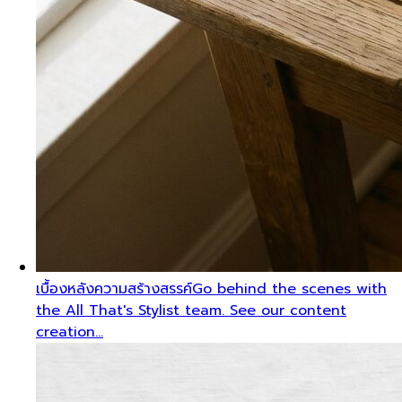
เบื้องหลังความสร้างสรรค์
Go behind the scenes with
the All That's Stylist team. See our content
creation…