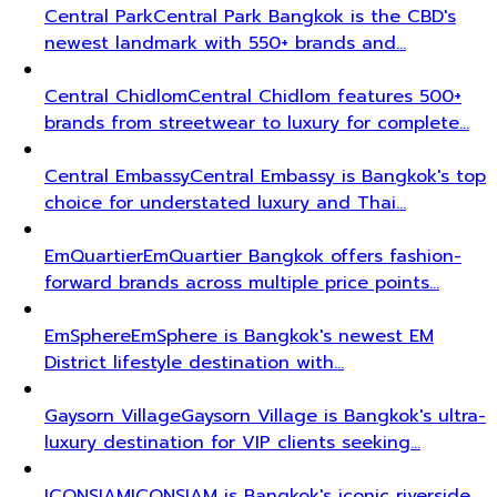
Central Park
Central Park Bangkok is the CBD's
newest landmark with 550+ brands and…
Central Chidlom
Central Chidlom features 500+
brands from streetwear to luxury for complete…
Central Embassy
Central Embassy is Bangkok's top
choice for understated luxury and Thai…
EmQuartier
EmQuartier Bangkok offers fashion-
forward brands across multiple price points…
EmSphere
EmSphere is Bangkok's newest EM
District lifestyle destination with…
Gaysorn Village
Gaysorn Village is Bangkok's ultra-
luxury destination for VIP clients seeking…
ICONSIAM
ICONSIAM is Bangkok's iconic riverside