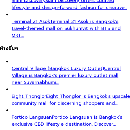
Siam Discovery
Siam Discovery offers curated
lifestyle and design-forward fashion for creative…
Terminal 21 Asok
Terminal 21 Asok is Bangkok's
travel-themed mall on Sukhumvit with BTS and
MRT…
ห้างอื่นๆ
Central Village (Bangkok Luxury Outlet)
Central
Village is Bangkok's premier luxury outlet mall
near Suvarnabhumi…
Eight Thonglor
Eight Thonglor is Bangkok's upscale
community mall for discerning shoppers and…
Portico Langsuan
Portico Langsuan is Bangkok's
exclusive CBD lifestyle destination. Discover…