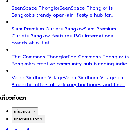
SeenSpace Thonglor
SeenSpace Thonglor is
Bangkok's trendy open-air lifestyle hub for…
Siam Premium Outlets Bangkok
Siam Premium
Outlets Bangkok features 130+ international
brands at outlet…
The Commons Thonglor
The Commons Thonglor is
Bangkok's creative community hub blending indie…
Velaa Sindhorn Village
Velaa Sindhorn Village on
Ploenchit offers ultra-luxury boutiques and fine…
เกี่ยวกับเรา
เกี่ยวกับเรา
บทความและไกด์