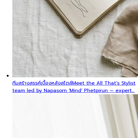
ทีมสร้างสรรค์เบื้องหลังสไตล์
Meet the All That's Stylist
team led by Napasorn 'Mind' Phetpirun — expert…