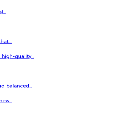
al…
that…
 high-quality…
…
and balanced…
r new…