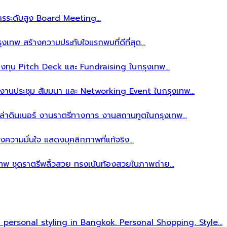
ิหารระดับสูง Board Meeting…
งเทพ สร้างความประทับใจแรกพบที่ดีที่สุด…
ลงทุน Pitch Deck และ Fundraising ในกรุงเทพ…
บงานประชุม สัมมนา และ Networking Event ในกรุงเทพ…
าล่าดินเนอร์ งานราตรีทางการ งานสถานทูตในกรุงเทพ…
งความมั่นใจ แสดงบุคลิกภาพที่แท้จริง…
เทพ ชุดราตรีพลิ้วสวย ทรงเน้นท้องสวยในภาพถ่าย…
l personal styling in Bangkok. Personal Shopping, Style…