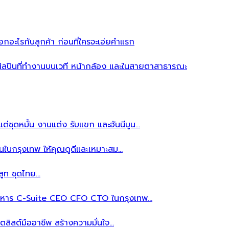
อะไรกับลูกค้า ก่อนที่ใครจะเอ่ยคำแรก
ิลปินที่ทำงานบนเวที หน้ากล้อง และในสายตาสาธารณะ
ต่ชุดหมั้น งานแต่ง รับแขก และฮันนีมูน…
นในกรุงเทพ ให้คุณดูดีและเหมาะสม…
สูท ชุดไทย…
้บริหาร C-Suite CEO CFO CTO ในกรุงเทพ…
ลิสต์มืออาชีพ สร้างความมั่นใจ…