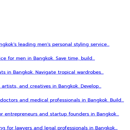
gkok's leading men's personal styling service…
ice for men in Bangkok. Save time, build…
ats in Bangkok. Navigate tropical wardrobes…
, artists, and creatives in Bangkok. Develop…
r doctors and medical professionals in Bangkok. Build…
 for entrepreneurs and startup founders in Bangkok…
ing for lawyers and legal professionals in Bangkok…