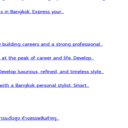
ts in Bangkok. Express your…
 building careers and a strong professional…
 at the peak of career and life. Develop…
evelop luxurious, refined, and timeless style…
 with a Bangkok personal stylist. Smart…
หารระดับสูง ห้างสรรพสินค้าหรู…