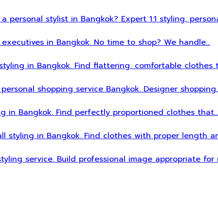
 a personal stylist in Bangkok? Expert 1:1 styling, person
sy executives in Bangkok. No time to shop? We handle…
styling in Bangkok. Find flattering, comfortable clothes 
 personal shopping service Bangkok. Designer shopping,
ing in Bangkok. Find perfectly proportioned clothes that
all styling in Bangkok. Find clothes with proper length 
styling service. Build professional image appropriate fo