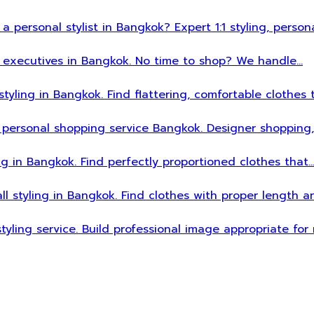
 a personal stylist in Bangkok? Expert 1:1 styling, person
sy executives in Bangkok. No time to shop? We handle…
styling in Bangkok. Find flattering, comfortable clothes 
 personal shopping service Bangkok. Designer shopping,
ing in Bangkok. Find perfectly proportioned clothes that
all styling in Bangkok. Find clothes with proper length 
styling service. Build professional image appropriate fo