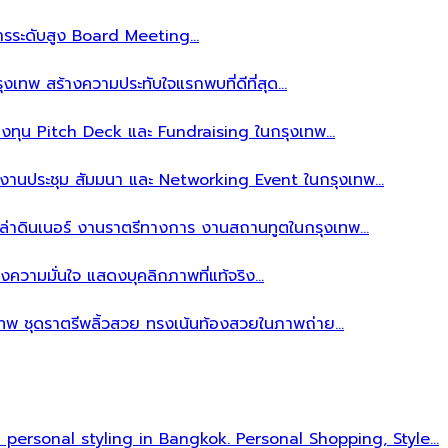
ิหารระดับสูง Board Meeting…
งเทพ สร้างความประทับใจแรกพบที่ดีที่สุด…
ลงทุน Pitch Deck และ Fundraising ในกรุงเทพ…
บงานประชุม สัมมนา และ Networking Event ในกรุงเทพ…
าล่าดินเนอร์ งานราตรีทางการ งานสถานทูตในกรุงเทพ…
งความมั่นใจ แสดงบุคลิกภาพที่แท้จริง…
เทพ ชุดราตรีพลิ้วสวย ทรงเน้นท้องสวยในภาพถ่าย…
l personal styling in Bangkok. Personal Shopping, Style…