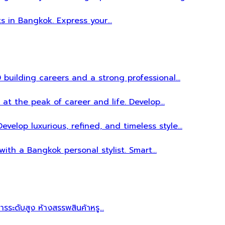
ts in Bangkok. Express your…
 building careers and a strong professional…
 at the peak of career and life. Develop…
evelop luxurious, refined, and timeless style…
 with a Bangkok personal stylist. Smart…
หารระดับสูง ห้างสรรพสินค้าหรู…