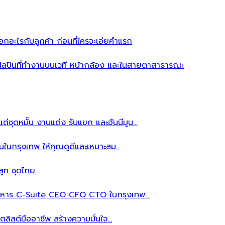
อะไรกับลูกค้า ก่อนที่ใครจะเอ่ยคำแรก
ิลปินที่ทำงานบนเวที หน้ากล้อง และในสายตาสาธารณะ
ต่ชุดหมั้น งานแต่ง รับแขก และฮันนีมูน…
นในกรุงเทพ ให้คุณดูดีและเหมาะสม…
สูท ชุดไทย…
้บริหาร C-Suite CEO CFO CTO ในกรุงเทพ…
ลิสต์มืออาชีพ สร้างความมั่นใจ…