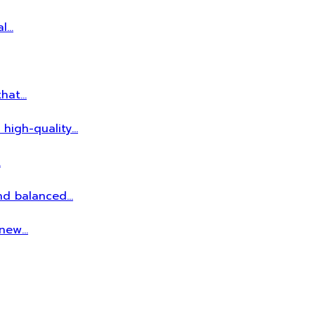
al…
that…
 high-quality…
…
and balanced…
r new…