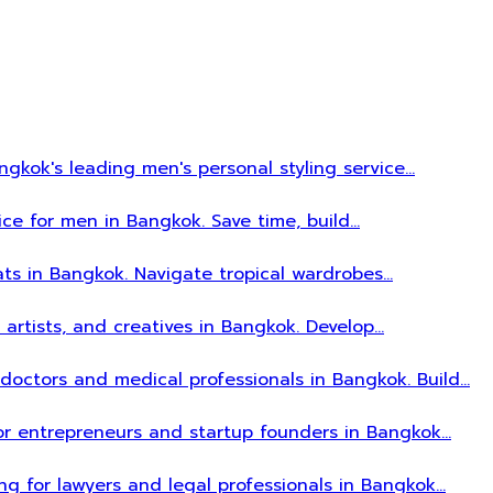
gkok's leading men's personal styling service…
ice for men in Bangkok. Save time, build…
ats in Bangkok. Navigate tropical wardrobes…
, artists, and creatives in Bangkok. Develop…
r doctors and medical professionals in Bangkok. Build…
 for entrepreneurs and startup founders in Bangkok…
ing for lawyers and legal professionals in Bangkok…