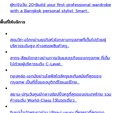
ผู้หญิงวัย 20+
Build your first professional wardrobe
with a Bangkok personal stylist. Smart…
พื้นที่ให้บริการ
สุขุมวิท-อโศก
ย่านธุรกิจหัวใจกลางกรุงเทพที่เต็มไปด้วยผู้
บริหารระดับสูง ห้างสรรพสินค้าหรู…
สาทร-สีลม
ใจกลางย่านการเงินและธุรกิจของกรุงเทพ ที่เต็ม
ไปด้วยผู้บริหารระดับ C-Level…
ทองหล่อ-เอกมัย
ย่านไลฟ์สไตล์หรูและทันสมัยที่สุดของ
กรุงเทพ เป็นที่ตั้งของบูติกดีไซเนอร์ไทย…
สยาม-ปทุมวัน
ศูนย์กลางช้อปปิ้งหรูที่สุดของประเทศไทย รวม
ห้างระดับ World-Class ไว้ในจุดเดียว…
ริมแม่น้ำเจ้าพระยา
ย่าน Ultra-Luxury ที่หรูหราที่สุดของ