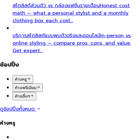
สไตลิสต์ส่วนตัว vs กล่องแฟชั่นรายเดือน
Honest cost
math — what a personal stylist and a monthly
clothing box each cost…
บริการสไตลิสต์แบบพบตัวจริงและออนไลน์
In-person vs
online styling — compare pros, cons, and value.
Get expert…
ช้อปปิ้ง
ห้างหรู
ห้างพรีเมียม
ห้างอื่นๆ
ดูช้อปปิ้งทั้งหมด
ห้างหรู