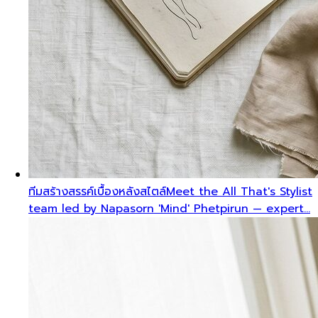
ทีมสร้างสรรค์เบื้องหลังสไตล์
Meet the All That's Stylist
team led by Napasorn 'Mind' Phetpirun — expert…