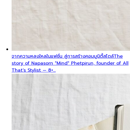
จากความหลงใหลในแฟชั่น สู่การสร้างคอมมูนิตี้สไตล์
The
story of Napasorn "Mind" Phetpirun, founder of All
That's Stylist — 8+…