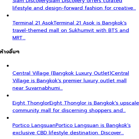
Siam Discovery
Siam Discovery offers curated
lifestyle and design-forward fashion for creative…
Terminal 21 Asok
Terminal 21 Asok is Bangkok's
travel-themed mall on Sukhumvit with BTS and
MRT…
ห้างอื่นๆ
Central Village (Bangkok Luxury Outlet)
Central
Village is Bangkok's premier luxury outlet mall
near Suvarnabhumi…
Eight Thonglor
Eight Thonglor is Bangkok's upscale
community mall for discerning shoppers and…
Portico Langsuan
Portico Langsuan is Bangkok's
exclusive CBD lifestyle destination. Discover…