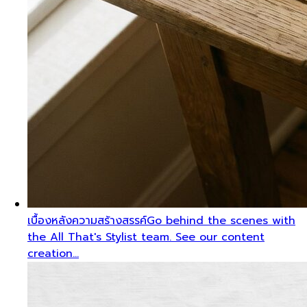
เบื้องหลังความสร้างสรรค์
Go behind the scenes with
the All That's Stylist team. See our content
creation…