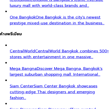
luxury mall with world-class brands and…
One Bangkok
One Bangkok is the city's newest
prestige mixed-use destination in the business…
ห้างพรีเมียม
CentralWorld
CentralWorld Bangkok combines 500+
stores with entertainment in one massive…
Mega Bangna
Discover Mega Bangna, Bangkok's
largest suburban shopping mall. International…
Siam Center
Siam Center Bangkok showcases
cutting-edge Thai designers and emerging
fashion…