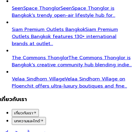
SeenSpace Thonglor
SeenSpace Thonglor is
Bangkok's trendy open-air lifestyle hub for…
Siam Premium Outlets Bangkok
Siam Premium
Outlets Bangkok features 130+ international
brands at outlet…
The Commons Thonglor
The Commons Thonglor is
Bangkok's creative community hub blending indie…
Velaa Sindhorn Village
Velaa Sindhorn Village on
Ploenchit offers ultra-luxury boutiques and fine…
เกี่ยวกับเรา
เกี่ยวกับเรา
บทความและไกด์