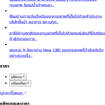
กรุงเทพ ริมแม่น้ำเจ้าพระยา…
สีลม
ย่านการเงินดั้งเดิมของกรุงเทพที่เต็มไปด้วยสำนักงาน
บริษัทชั้นนำ ธนาคาร สถานทูต…
อารีย์
ย่านสุดฮิปของกรุงเทพที่เต็มไปด้วยคนรุ่นใหม่ที่มีรสนิยม
ดี ผู้ประกอบการ…
พระราม 9-รัชดา
ย่าน New CBD ของกรุงเทพที่กำลังเติบโต
อย่างรวดเร็ว…
ราคา
แพ็คเกจ
เปรียบเทียบ
ดูราคาทั้งหมด
แพ็คเกจและราคา