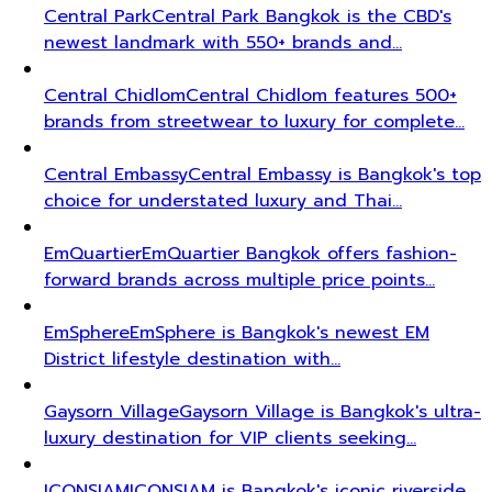
Central Park
Central Park Bangkok is the CBD's
newest landmark with 550+ brands and…
Central Chidlom
Central Chidlom features 500+
brands from streetwear to luxury for complete…
Central Embassy
Central Embassy is Bangkok's top
choice for understated luxury and Thai…
EmQuartier
EmQuartier Bangkok offers fashion-
forward brands across multiple price points…
EmSphere
EmSphere is Bangkok's newest EM
District lifestyle destination with…
Gaysorn Village
Gaysorn Village is Bangkok's ultra-
luxury destination for VIP clients seeking…
ICONSIAM
ICONSIAM is Bangkok's iconic riverside