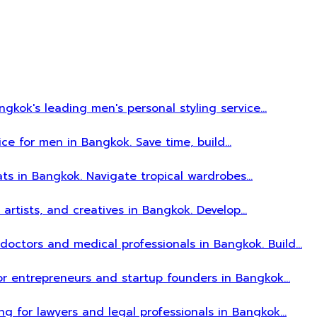
gkok's leading men's personal styling service…
ice for men in Bangkok. Save time, build…
ats in Bangkok. Navigate tropical wardrobes…
, artists, and creatives in Bangkok. Develop…
r doctors and medical professionals in Bangkok. Build…
 for entrepreneurs and startup founders in Bangkok…
ing for lawyers and legal professionals in Bangkok…