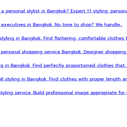
 a personal stylist in Bangkok? Expert 1:1 styling, person
sy executives in Bangkok. No time to shop? We handle…
styling in Bangkok. Find flattering, comfortable clothes 
 personal shopping service Bangkok. Designer shopping,
ing in Bangkok. Find perfectly proportioned clothes that
all styling in Bangkok. Find clothes with proper length 
styling service. Build professional image appropriate fo