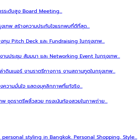
ิหารระดับสูง Board Meeting…
งเทพ สร้างความประทับใจแรกพบที่ดีที่สุด…
ลงทุน Pitch Deck และ Fundraising ในกรุงเทพ…
บงานประชุม สัมมนา และ Networking Event ในกรุงเทพ…
าล่าดินเนอร์ งานราตรีทางการ งานสถานทูตในกรุงเทพ…
งความมั่นใจ แสดงบุคลิกภาพที่แท้จริง…
เทพ ชุดราตรีพลิ้วสวย ทรงเน้นท้องสวยในภาพถ่าย…
l personal styling in Bangkok. Personal Shopping, Style…