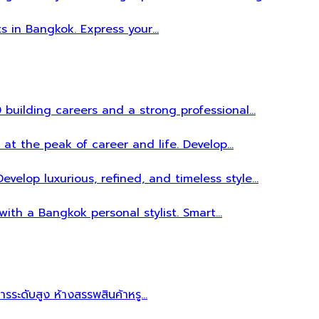
ts in Bangkok. Express your…
 building careers and a strong professional…
 at the peak of career and life. Develop…
evelop luxurious, refined, and timeless style…
 with a Bangkok personal stylist. Smart…
หารระดับสูง ห้างสรรพสินค้าหรู…