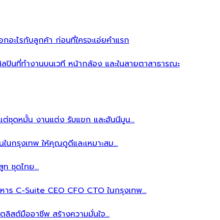
อะไรกับลูกค้า ก่อนที่ใครจะเอ่ยคำแรก
ิลปินที่ทำงานบนเวที หน้ากล้อง และในสายตาสาธารณะ
ต่ชุดหมั้น งานแต่ง รับแขก และฮันนีมูน…
นในกรุงเทพ ให้คุณดูดีและเหมาะสม…
สูท ชุดไทย…
้บริหาร C-Suite CEO CFO CTO ในกรุงเทพ…
ลิสต์มืออาชีพ สร้างความมั่นใจ…