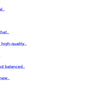
al…
that…
 high-quality…
…
and balanced…
r new…