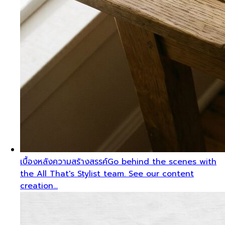
เบื้องหลังความสร้างสรรค์
Go behind the scenes with
the All That's Stylist team. See our content
creation…