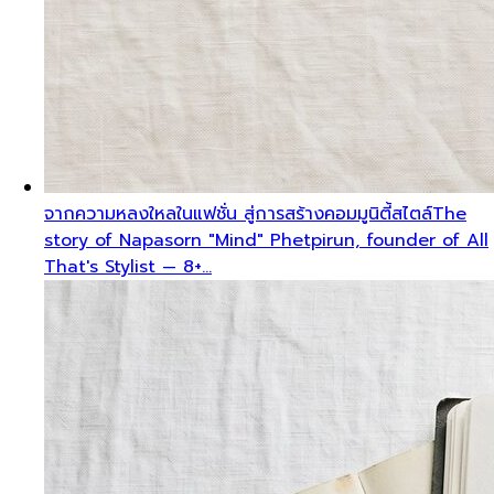
จากความหลงใหลในแฟชั่น สู่การสร้างคอมมูนิตี้สไตล์
The
story of Napasorn "Mind" Phetpirun, founder of All
That's Stylist — 8+…