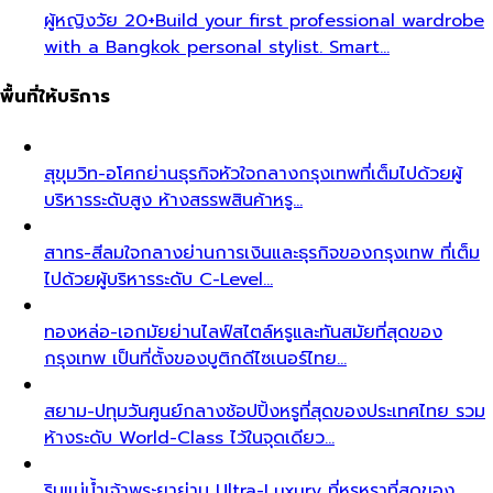
ผู้หญิงวัย 20+
Build your first professional wardrobe
with a Bangkok personal stylist. Smart…
พื้นที่ให้บริการ
สุขุมวิท-อโศก
ย่านธุรกิจหัวใจกลางกรุงเทพที่เต็มไปด้วยผู้
บริหารระดับสูง ห้างสรรพสินค้าหรู…
สาทร-สีลม
ใจกลางย่านการเงินและธุรกิจของกรุงเทพ ที่เต็ม
ไปด้วยผู้บริหารระดับ C-Level…
ทองหล่อ-เอกมัย
ย่านไลฟ์สไตล์หรูและทันสมัยที่สุดของ
กรุงเทพ เป็นที่ตั้งของบูติกดีไซเนอร์ไทย…
สยาม-ปทุมวัน
ศูนย์กลางช้อปปิ้งหรูที่สุดของประเทศไทย รวม
ห้างระดับ World-Class ไว้ในจุดเดียว…
ริมแม่น้ำเจ้าพระยา
ย่าน Ultra-Luxury ที่หรูหราที่สุดของ