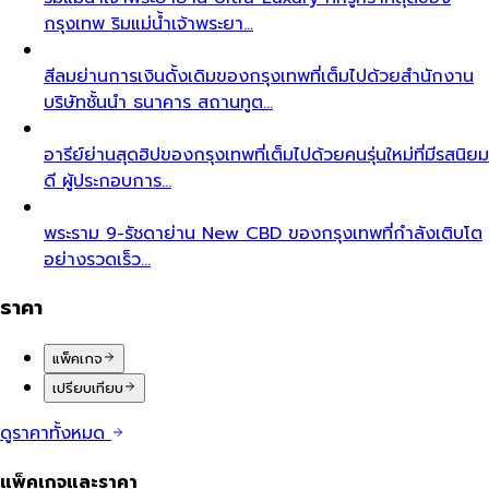
กรุงเทพ ริมแม่น้ำเจ้าพระยา…
สีลม
ย่านการเงินดั้งเดิมของกรุงเทพที่เต็มไปด้วยสำนักงาน
บริษัทชั้นนำ ธนาคาร สถานทูต…
อารีย์
ย่านสุดฮิปของกรุงเทพที่เต็มไปด้วยคนรุ่นใหม่ที่มีรสนิยม
ดี ผู้ประกอบการ…
พระราม 9-รัชดา
ย่าน New CBD ของกรุงเทพที่กำลังเติบโต
อย่างรวดเร็ว…
ราคา
แพ็คเกจ
เปรียบเทียบ
ดูราคาทั้งหมด
แพ็คเกจและราคา