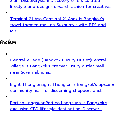
Siam Discovery
Siam Discovery offers curated
lifestyle and design-forward fashion for creative…
Terminal 21 Asok
Terminal 21 Asok is Bangkok's
travel-themed mall on Sukhumvit with BTS and
MRT…
ห้างอื่นๆ
Central Village (Bangkok Luxury Outlet)
Central
Village is Bangkok's premier luxury outlet mall
near Suvarnabhumi…
Eight Thonglor
Eight Thonglor is Bangkok's upscale
community mall for discerning shoppers and…
Portico Langsuan
Portico Langsuan is Bangkok's
exclusive CBD lifestyle destination. Discover…