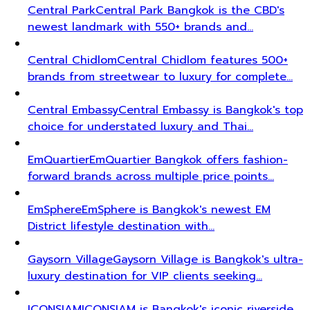
Central Park
Central Park Bangkok is the CBD's
newest landmark with 550+ brands and…
Central Chidlom
Central Chidlom features 500+
brands from streetwear to luxury for complete…
Central Embassy
Central Embassy is Bangkok's top
choice for understated luxury and Thai…
EmQuartier
EmQuartier Bangkok offers fashion-
forward brands across multiple price points…
EmSphere
EmSphere is Bangkok's newest EM
District lifestyle destination with…
Gaysorn Village
Gaysorn Village is Bangkok's ultra-
luxury destination for VIP clients seeking…
ICONSIAM
ICONSIAM is Bangkok's iconic riverside