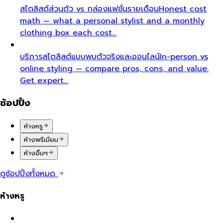
สไตลิสต์ส่วนตัว vs กล่องแฟชั่นรายเดือน
Honest cost
math — what a personal stylist and a monthly
clothing box each cost…
บริการสไตลิสต์แบบพบตัวจริงและออนไลน์
In-person vs
online styling — compare pros, cons, and value.
Get expert…
ช้อปปิ้ง
ห้างหรู
ห้างพรีเมียม
ห้างอื่นๆ
ดูช้อปปิ้งทั้งหมด
ห้างหรู