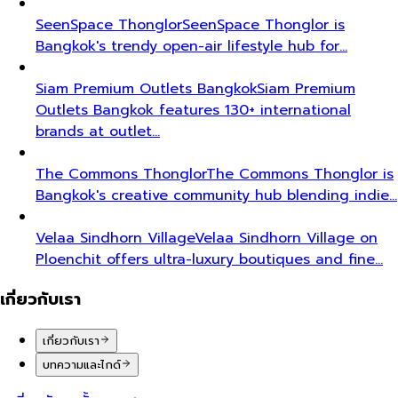
SeenSpace Thonglor
SeenSpace Thonglor is
Bangkok's trendy open-air lifestyle hub for…
Siam Premium Outlets Bangkok
Siam Premium
Outlets Bangkok features 130+ international
brands at outlet…
The Commons Thonglor
The Commons Thonglor is
Bangkok's creative community hub blending indie…
Velaa Sindhorn Village
Velaa Sindhorn Village on
Ploenchit offers ultra-luxury boutiques and fine…
เกี่ยวกับเรา
เกี่ยวกับเรา
บทความและไกด์