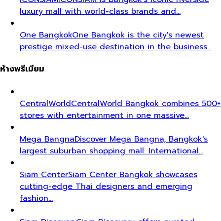
luxury mall with world-class brands and…
One Bangkok
One Bangkok is the city's newest
prestige mixed-use destination in the business…
ห้างพรีเมียม
CentralWorld
CentralWorld Bangkok combines 500+
stores with entertainment in one massive…
Mega Bangna
Discover Mega Bangna, Bangkok's
largest suburban shopping mall. International…
Siam Center
Siam Center Bangkok showcases
cutting-edge Thai designers and emerging
fashion…