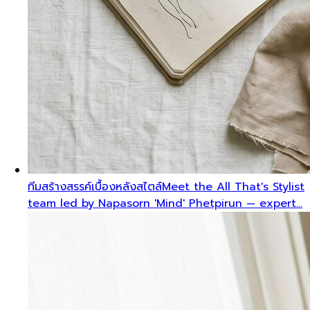
ทีมสร้างสรรค์เบื้องหลังสไตล์
Meet the All That's Stylist
team led by Napasorn 'Mind' Phetpirun — expert…