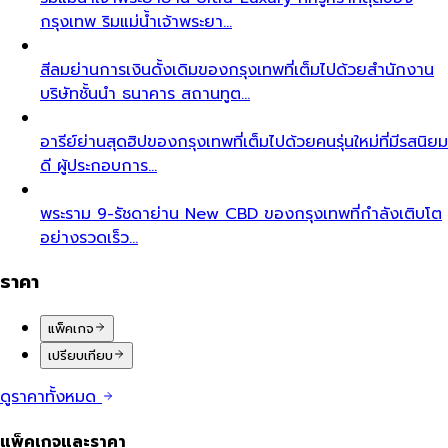
กรุงเทพ ริมแม่น้ำเจ้าพระยา…
สีลม
ย่านการเงินดั้งเดิมของกรุงเทพที่เต็มไปด้วยสำนักงาน
บริษัทชั้นนำ ธนาคาร สถานทูต…
อารีย์
ย่านสุดฮิปของกรุงเทพที่เต็มไปด้วยคนรุ่นใหม่ที่มีรสนิยม
ดี ผู้ประกอบการ…
พระราม 9-รัชดา
ย่าน New CBD ของกรุงเทพที่กำลังเติบโต
อย่างรวดเร็ว…
ราคา
แพ็คเกจ
เปรียบเทียบ
ดูราคาทั้งหมด
แพ็คเกจและราคา