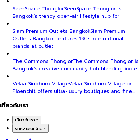
SeenSpace Thonglor
SeenSpace Thonglor is
Bangkok's trendy open-air lifestyle hub for…
Siam Premium Outlets Bangkok
Siam Premium
Outlets Bangkok features 130+ international
brands at outlet…
The Commons Thonglor
The Commons Thonglor is
Bangkok's creative community hub blending indie…
Velaa Sindhorn Village
Velaa Sindhorn Village on
Ploenchit offers ultra-luxury boutiques and fine…
เกี่ยวกับเรา
เกี่ยวกับเรา
บทความและไกด์