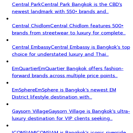
Central Park
Central Park Bangkok is the CBD's
newest landmark with 550+ brands and…
Central Chidlom
Central Chidlom features 500+
brands from streetwear to luxury for complete…
Central Embassy
Central Embassy is Bangkok's top
choice for understated luxury and Thai…
EmQuartier
EmQuartier Bangkok offers fashion-
forward brands across multiple price points…
EmSphere
EmSphere is Bangkok's newest EM
District lifestyle destination with…
Gaysorn Village
Gaysorn Village is Bangkok's ultra-
luxury destination for VIP clients seeking…
ICONSIAM
ICONSIAM is Bangkok's iconic riverside