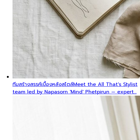
ทีมสร้างสรรค์เบื้องหลังสไตล์
Meet the All That's Stylist
team led by Napasorn 'Mind' Phetpirun — expert…