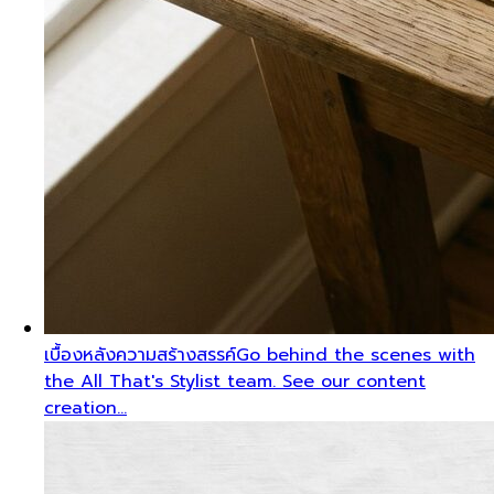
เบื้องหลังความสร้างสรรค์
Go behind the scenes with
the All That's Stylist team. See our content
creation…