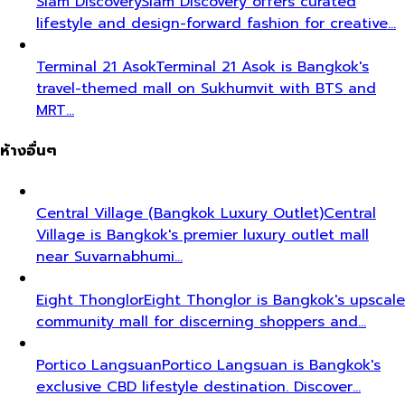
Siam Discovery
Siam Discovery offers curated
lifestyle and design-forward fashion for creative…
Terminal 21 Asok
Terminal 21 Asok is Bangkok's
travel-themed mall on Sukhumvit with BTS and
MRT…
ห้างอื่นๆ
Central Village (Bangkok Luxury Outlet)
Central
Village is Bangkok's premier luxury outlet mall
near Suvarnabhumi…
Eight Thonglor
Eight Thonglor is Bangkok's upscale
community mall for discerning shoppers and…
Portico Langsuan
Portico Langsuan is Bangkok's
exclusive CBD lifestyle destination. Discover…