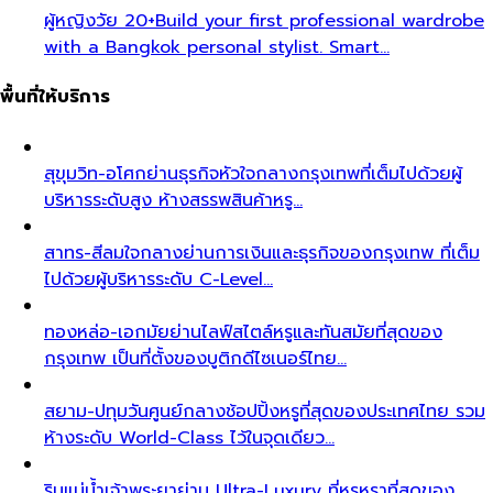
ผู้หญิงวัย 20+
Build your first professional wardrobe
with a Bangkok personal stylist. Smart…
พื้นที่ให้บริการ
สุขุมวิท-อโศก
ย่านธุรกิจหัวใจกลางกรุงเทพที่เต็มไปด้วยผู้
บริหารระดับสูง ห้างสรรพสินค้าหรู…
สาทร-สีลม
ใจกลางย่านการเงินและธุรกิจของกรุงเทพ ที่เต็ม
ไปด้วยผู้บริหารระดับ C-Level…
ทองหล่อ-เอกมัย
ย่านไลฟ์สไตล์หรูและทันสมัยที่สุดของ
กรุงเทพ เป็นที่ตั้งของบูติกดีไซเนอร์ไทย…
สยาม-ปทุมวัน
ศูนย์กลางช้อปปิ้งหรูที่สุดของประเทศไทย รวม
ห้างระดับ World-Class ไว้ในจุดเดียว…
ริมแม่น้ำเจ้าพระยา
ย่าน Ultra-Luxury ที่หรูหราที่สุดของ