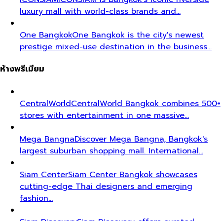
luxury mall with world-class brands and…
One Bangkok
One Bangkok is the city's newest
prestige mixed-use destination in the business…
ห้างพรีเมียม
CentralWorld
CentralWorld Bangkok combines 500+
stores with entertainment in one massive…
Mega Bangna
Discover Mega Bangna, Bangkok's
largest suburban shopping mall. International…
Siam Center
Siam Center Bangkok showcases
cutting-edge Thai designers and emerging
fashion…