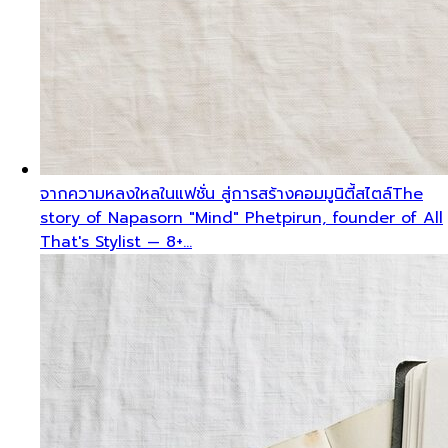
จากความหลงใหลในแฟชั่น สู่การสร้างคอมมูนิตี้สไตล์
The
story of Napasorn "Mind" Phetpirun, founder of All
That's Stylist — 8+…