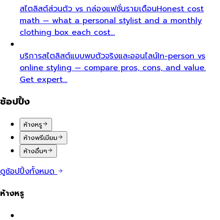
สไตลิสต์ส่วนตัว vs กล่องแฟชั่นรายเดือน
Honest cost
math — what a personal stylist and a monthly
clothing box each cost…
บริการสไตลิสต์แบบพบตัวจริงและออนไลน์
In-person vs
online styling — compare pros, cons, and value.
Get expert…
ช้อปปิ้ง
ห้างหรู
ห้างพรีเมียม
ห้างอื่นๆ
ดูช้อปปิ้งทั้งหมด
ห้างหรู