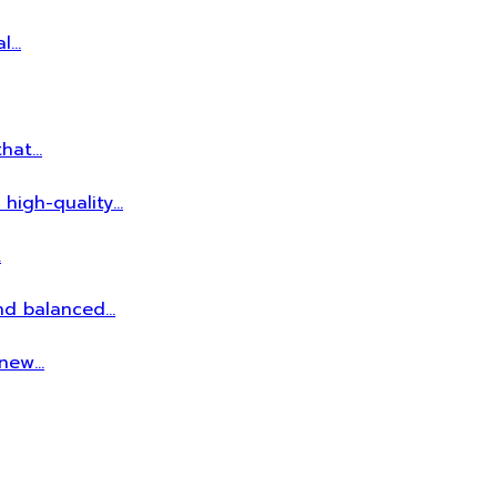
al…
that…
 high-quality…
…
and balanced…
r new…