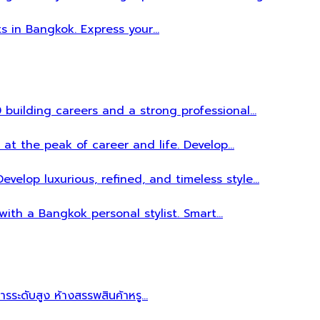
ts in Bangkok. Express your…
 building careers and a strong professional…
 at the peak of career and life. Develop…
evelop luxurious, refined, and timeless style…
 with a Bangkok personal stylist. Smart…
หารระดับสูง ห้างสรรพสินค้าหรู…