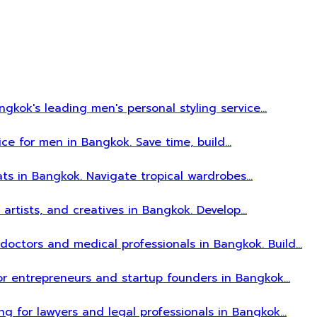
gkok's leading men's personal styling service…
ice for men in Bangkok. Save time, build…
ats in Bangkok. Navigate tropical wardrobes…
, artists, and creatives in Bangkok. Develop…
r doctors and medical professionals in Bangkok. Build…
 for entrepreneurs and startup founders in Bangkok…
ing for lawyers and legal professionals in Bangkok…