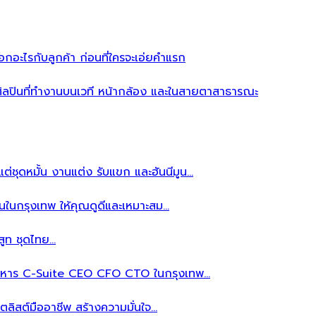
อะไรกับลูกค้า ก่อนที่ใครจะเอ่ยคำแรก
ิลปินที่ทำงานบนเวที หน้ากล้อง และในสายตาสาธารณะ
ต่ชุดหมั้น งานแต่ง รับแขก และฮันนีมูน…
นในกรุงเทพ ให้คุณดูดีและเหมาะสม…
สูท ชุดไทย…
้บริหาร C-Suite CEO CFO CTO ในกรุงเทพ…
ลิสต์มืออาชีพ สร้างความมั่นใจ…