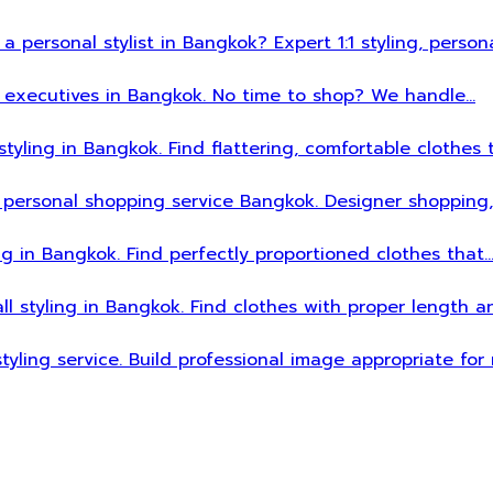
 a personal stylist in Bangkok? Expert 1:1 styling, person
sy executives in Bangkok. No time to shop? We handle…
styling in Bangkok. Find flattering, comfortable clothes 
 personal shopping service Bangkok. Designer shopping,
ing in Bangkok. Find perfectly proportioned clothes that
all styling in Bangkok. Find clothes with proper length 
styling service. Build professional image appropriate fo