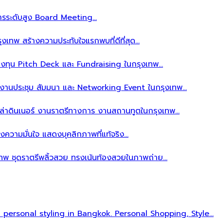
ิหารระดับสูง Board Meeting…
งเทพ สร้างความประทับใจแรกพบที่ดีที่สุด…
ลงทุน Pitch Deck และ Fundraising ในกรุงเทพ…
บงานประชุม สัมมนา และ Networking Event ในกรุงเทพ…
าล่าดินเนอร์ งานราตรีทางการ งานสถานทูตในกรุงเทพ…
งความมั่นใจ แสดงบุคลิกภาพที่แท้จริง…
เทพ ชุดราตรีพลิ้วสวย ทรงเน้นท้องสวยในภาพถ่าย…
l personal styling in Bangkok. Personal Shopping, Style…