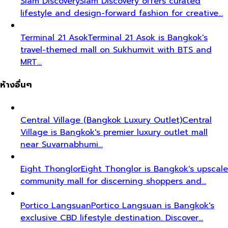
Siam Discovery
Siam Discovery offers curated
lifestyle and design-forward fashion for creative…
Terminal 21 Asok
Terminal 21 Asok is Bangkok's
travel-themed mall on Sukhumvit with BTS and
MRT…
ห้างอื่นๆ
Central Village (Bangkok Luxury Outlet)
Central
Village is Bangkok's premier luxury outlet mall
near Suvarnabhumi…
Eight Thonglor
Eight Thonglor is Bangkok's upscale
community mall for discerning shoppers and…
Portico Langsuan
Portico Langsuan is Bangkok's
exclusive CBD lifestyle destination. Discover…