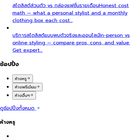
สไตลิสต์ส่วนตัว vs กล่องแฟชั่นรายเดือน
Honest cost
math — what a personal stylist and a monthly
clothing box each cost…
บริการสไตลิสต์แบบพบตัวจริงและออนไลน์
In-person vs
online styling — compare pros, cons, and value.
Get expert…
ช้อปปิ้ง
ห้างหรู
ห้างพรีเมียม
ห้างอื่นๆ
ดูช้อปปิ้งทั้งหมด
ห้างหรู