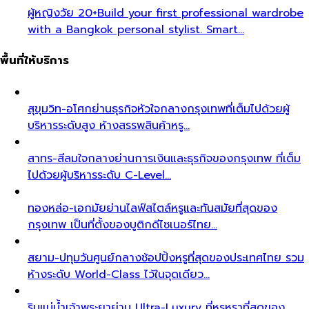
ผู้หญิงวัย 20+
Build your first professional wardrobe
with a Bangkok personal stylist. Smart…
พื้นที่ให้บริการ
สุขุมวิท-อโศก
ย่านธุรกิจหัวใจกลางกรุงเทพที่เต็มไปด้วยผู้
บริหารระดับสูง ห้างสรรพสินค้าหรู…
สาทร-สีลม
ใจกลางย่านการเงินและธุรกิจของกรุงเทพ ที่เต็ม
ไปด้วยผู้บริหารระดับ C-Level…
ทองหล่อ-เอกมัย
ย่านไลฟ์สไตล์หรูและทันสมัยที่สุดของ
กรุงเทพ เป็นที่ตั้งของบูติกดีไซเนอร์ไทย…
สยาม-ปทุมวัน
ศูนย์กลางช้อปปิ้งหรูที่สุดของประเทศไทย รวม
ห้างระดับ World-Class ไว้ในจุดเดียว…
ริมแม่น้ำเจ้าพระยา
ย่าน Ultra-Luxury ที่หรูหราที่สุดของ