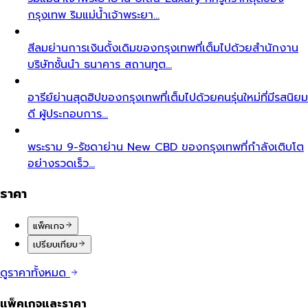
กรุงเทพ ริมแม่น้ำเจ้าพระยา…
สีลม
ย่านการเงินดั้งเดิมของกรุงเทพที่เต็มไปด้วยสำนักงาน
บริษัทชั้นนำ ธนาคาร สถานทูต…
อารีย์
ย่านสุดฮิปของกรุงเทพที่เต็มไปด้วยคนรุ่นใหม่ที่มีรสนิยม
ดี ผู้ประกอบการ…
พระราม 9-รัชดา
ย่าน New CBD ของกรุงเทพที่กำลังเติบโต
อย่างรวดเร็ว…
ราคา
แพ็คเกจ
เปรียบเทียบ
ดูราคาทั้งหมด
แพ็คเกจและราคา