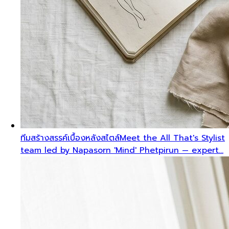
ทีมสร้างสรรค์เบื้องหลังสไตล์
Meet the All That's Stylist
team led by Napasorn 'Mind' Phetpirun — expert…