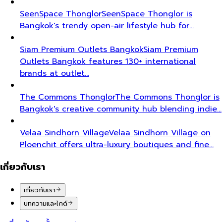
SeenSpace Thonglor
SeenSpace Thonglor is
Bangkok's trendy open-air lifestyle hub for…
Siam Premium Outlets Bangkok
Siam Premium
Outlets Bangkok features 130+ international
brands at outlet…
The Commons Thonglor
The Commons Thonglor is
Bangkok's creative community hub blending indie…
Velaa Sindhorn Village
Velaa Sindhorn Village on
Ploenchit offers ultra-luxury boutiques and fine…
เกี่ยวกับเรา
เกี่ยวกับเรา
บทความและไกด์