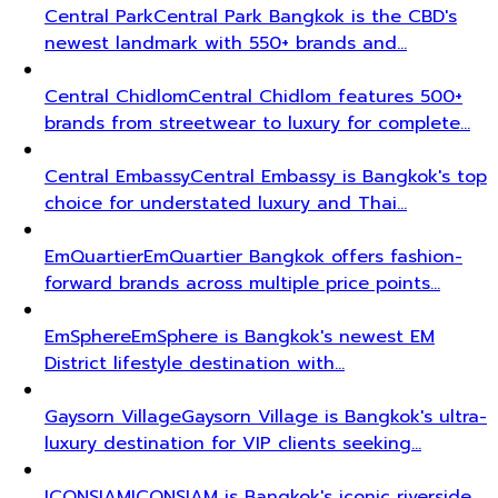
Central Park
Central Park Bangkok is the CBD's
newest landmark with 550+ brands and…
Central Chidlom
Central Chidlom features 500+
brands from streetwear to luxury for complete…
Central Embassy
Central Embassy is Bangkok's top
choice for understated luxury and Thai…
EmQuartier
EmQuartier Bangkok offers fashion-
forward brands across multiple price points…
EmSphere
EmSphere is Bangkok's newest EM
District lifestyle destination with…
Gaysorn Village
Gaysorn Village is Bangkok's ultra-
luxury destination for VIP clients seeking…
ICONSIAM
ICONSIAM is Bangkok's iconic riverside