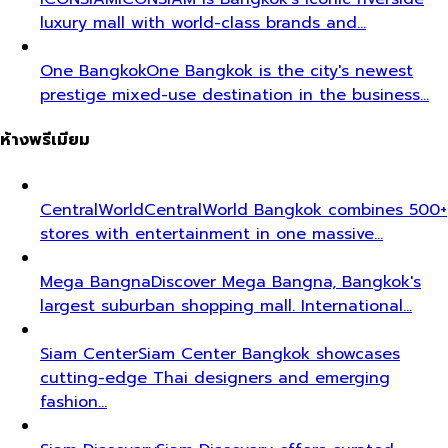
luxury mall with world-class brands and…
One Bangkok
One Bangkok is the city's newest
prestige mixed-use destination in the business…
ห้างพรีเมียม
CentralWorld
CentralWorld Bangkok combines 500+
stores with entertainment in one massive…
Mega Bangna
Discover Mega Bangna, Bangkok's
largest suburban shopping mall. International…
Siam Center
Siam Center Bangkok showcases
cutting-edge Thai designers and emerging
fashion…