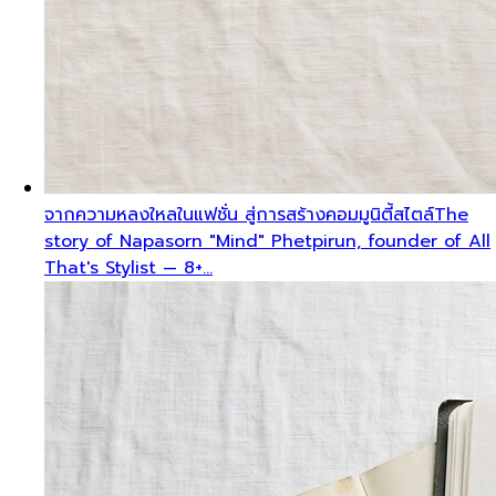
จากความหลงใหลในแฟชั่น สู่การสร้างคอมมูนิตี้สไตล์
The
story of Napasorn "Mind" Phetpirun, founder of All
That's Stylist — 8+…