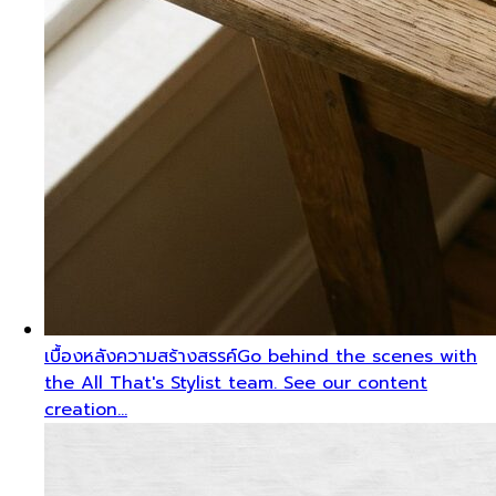
เบื้องหลังความสร้างสรรค์
Go behind the scenes with
the All That's Stylist team. See our content
creation…