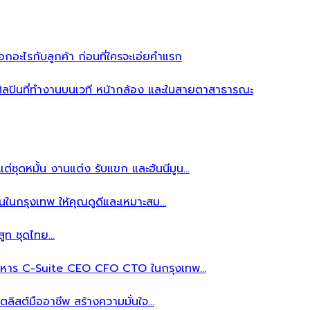
อะไรกับลูกค้า ก่อนที่ใครจะเอ่ยคำแรก
ิลปินที่ทำงานบนเวที หน้ากล้อง และในสายตาสาธารณะ
ต่ชุดหมั้น งานแต่ง รับแขก และฮันนีมูน…
นในกรุงเทพ ให้คุณดูดีและเหมาะสม…
สูท ชุดไทย…
้บริหาร C-Suite CEO CFO CTO ในกรุงเทพ…
ลิสต์มืออาชีพ สร้างความมั่นใจ…