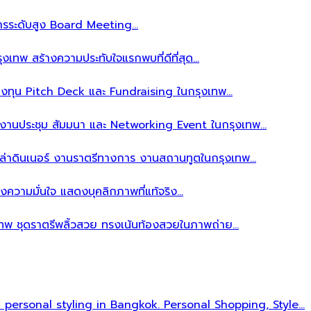
ิหารระดับสูง Board Meeting…
งเทพ สร้างความประทับใจแรกพบที่ดีที่สุด…
ลงทุน Pitch Deck และ Fundraising ในกรุงเทพ…
บงานประชุม สัมมนา และ Networking Event ในกรุงเทพ…
าล่าดินเนอร์ งานราตรีทางการ งานสถานทูตในกรุงเทพ…
งความมั่นใจ แสดงบุคลิกภาพที่แท้จริง…
เทพ ชุดราตรีพลิ้วสวย ทรงเน้นท้องสวยในภาพถ่าย…
l personal styling in Bangkok. Personal Shopping, Style…