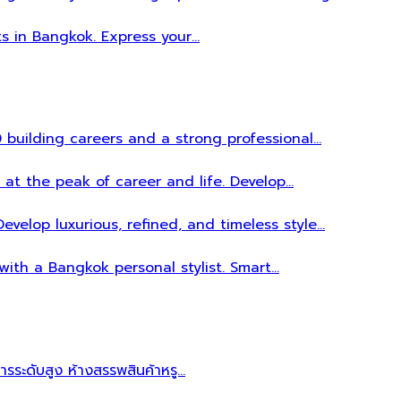
ts in Bangkok. Express your…
 building careers and a strong professional…
 at the peak of career and life. Develop…
evelop luxurious, refined, and timeless style…
 with a Bangkok personal stylist. Smart…
หารระดับสูง ห้างสรรพสินค้าหรู…