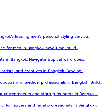
gkok's leading men's personal styling service…
ice for men in Bangkok. Save time, build…
ats in Bangkok. Navigate tropical wardrobes…
, artists, and creatives in Bangkok. Develop…
r doctors and medical professionals in Bangkok. Build…
 for entrepreneurs and startup founders in Bangkok…
ing for lawyers and legal professionals in Bangkok…