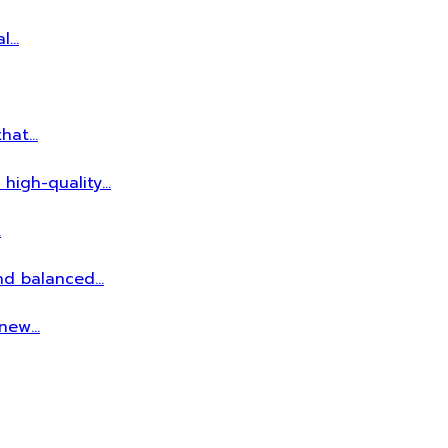
al…
that…
 high-quality…
…
and balanced…
r new…