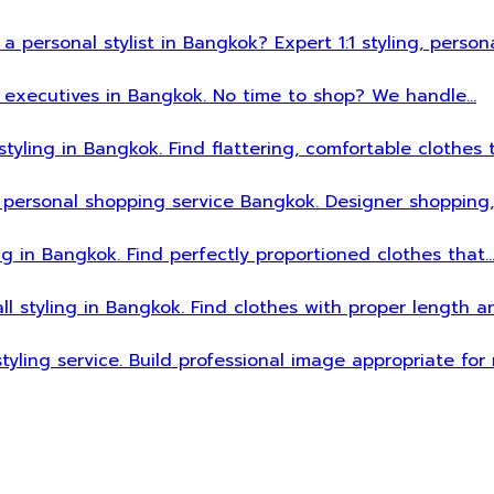
 a personal stylist in Bangkok? Expert 1:1 styling, person
sy executives in Bangkok. No time to shop? We handle…
styling in Bangkok. Find flattering, comfortable clothes 
 personal shopping service Bangkok. Designer shopping,
ing in Bangkok. Find perfectly proportioned clothes that
all styling in Bangkok. Find clothes with proper length 
styling service. Build professional image appropriate fo