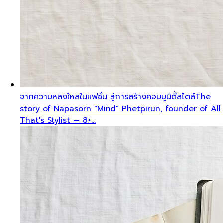
จากความหลงใหลในแฟชั่น สู่การสร้างคอมมูนิตี้สไตล์
The
story of Napasorn "Mind" Phetpirun, founder of All
That's Stylist — 8+…