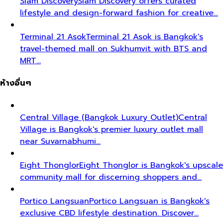
Siam Discovery
Siam Discovery offers curated
lifestyle and design-forward fashion for creative…
Terminal 21 Asok
Terminal 21 Asok is Bangkok's
travel-themed mall on Sukhumvit with BTS and
MRT…
ห้างอื่นๆ
Central Village (Bangkok Luxury Outlet)
Central
Village is Bangkok's premier luxury outlet mall
near Suvarnabhumi…
Eight Thonglor
Eight Thonglor is Bangkok's upscale
community mall for discerning shoppers and…
Portico Langsuan
Portico Langsuan is Bangkok's
exclusive CBD lifestyle destination. Discover…