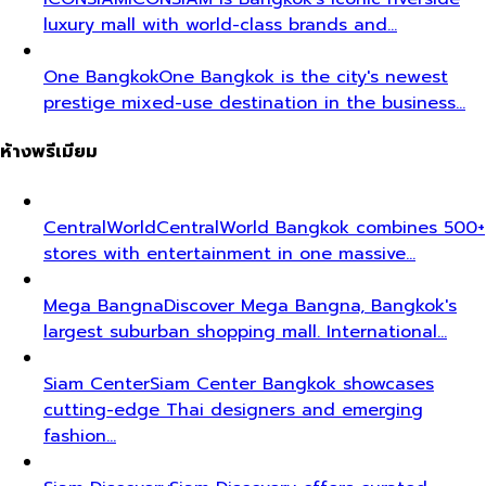
luxury mall with world-class brands and…
One Bangkok
One Bangkok is the city's newest
prestige mixed-use destination in the business…
ห้างพรีเมียม
CentralWorld
CentralWorld Bangkok combines 500+
stores with entertainment in one massive…
Mega Bangna
Discover Mega Bangna, Bangkok's
largest suburban shopping mall. International…
Siam Center
Siam Center Bangkok showcases
cutting-edge Thai designers and emerging
fashion…