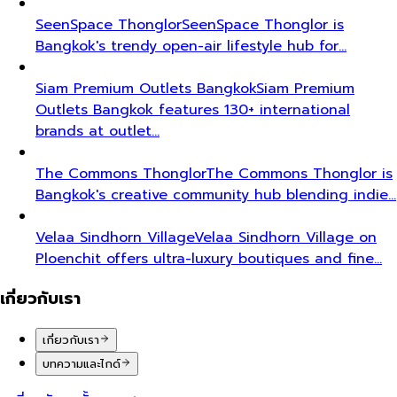
SeenSpace Thonglor
SeenSpace Thonglor is
Bangkok's trendy open-air lifestyle hub for…
Siam Premium Outlets Bangkok
Siam Premium
Outlets Bangkok features 130+ international
brands at outlet…
The Commons Thonglor
The Commons Thonglor is
Bangkok's creative community hub blending indie…
Velaa Sindhorn Village
Velaa Sindhorn Village on
Ploenchit offers ultra-luxury boutiques and fine…
เกี่ยวกับเรา
เกี่ยวกับเรา
บทความและไกด์