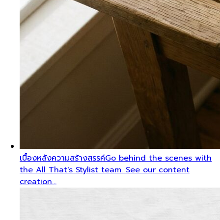
เบื้องหลังความสร้างสรรค์
Go behind the scenes with
the All That's Stylist team. See our content
creation…