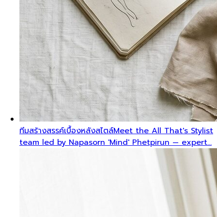
ทีมสร้างสรรค์เบื้องหลังสไตล์
Meet the All That's Stylist
team led by Napasorn 'Mind' Phetpirun — expert…