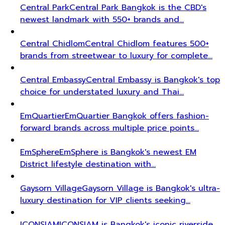
Central Park
Central Park Bangkok is the CBD's
newest landmark with 550+ brands and…
Central Chidlom
Central Chidlom features 500+
brands from streetwear to luxury for complete…
Central Embassy
Central Embassy is Bangkok's top
choice for understated luxury and Thai…
EmQuartier
EmQuartier Bangkok offers fashion-
forward brands across multiple price points…
EmSphere
EmSphere is Bangkok's newest EM
District lifestyle destination with…
Gaysorn Village
Gaysorn Village is Bangkok's ultra-
luxury destination for VIP clients seeking…
ICONSIAM
ICONSIAM is Bangkok's iconic riverside