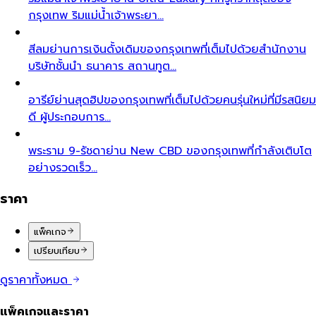
กรุงเทพ ริมแม่น้ำเจ้าพระยา…
สีลม
ย่านการเงินดั้งเดิมของกรุงเทพที่เต็มไปด้วยสำนักงาน
บริษัทชั้นนำ ธนาคาร สถานทูต…
อารีย์
ย่านสุดฮิปของกรุงเทพที่เต็มไปด้วยคนรุ่นใหม่ที่มีรสนิยม
ดี ผู้ประกอบการ…
พระราม 9-รัชดา
ย่าน New CBD ของกรุงเทพที่กำลังเติบโต
อย่างรวดเร็ว…
ราคา
แพ็คเกจ
เปรียบเทียบ
ดูราคาทั้งหมด
แพ็คเกจและราคา