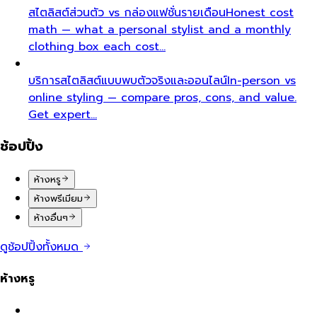
สไตลิสต์ส่วนตัว vs กล่องแฟชั่นรายเดือน
Honest cost
math — what a personal stylist and a monthly
clothing box each cost…
บริการสไตลิสต์แบบพบตัวจริงและออนไลน์
In-person vs
online styling — compare pros, cons, and value.
Get expert…
ช้อปปิ้ง
ห้างหรู
ห้างพรีเมียม
ห้างอื่นๆ
ดูช้อปปิ้งทั้งหมด
ห้างหรู