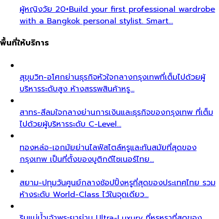
ผู้หญิงวัย 20+
Build your first professional wardrobe
with a Bangkok personal stylist. Smart…
พื้นที่ให้บริการ
สุขุมวิท-อโศก
ย่านธุรกิจหัวใจกลางกรุงเทพที่เต็มไปด้วยผู้
บริหารระดับสูง ห้างสรรพสินค้าหรู…
สาทร-สีลม
ใจกลางย่านการเงินและธุรกิจของกรุงเทพ ที่เต็ม
ไปด้วยผู้บริหารระดับ C-Level…
ทองหล่อ-เอกมัย
ย่านไลฟ์สไตล์หรูและทันสมัยที่สุดของ
กรุงเทพ เป็นที่ตั้งของบูติกดีไซเนอร์ไทย…
สยาม-ปทุมวัน
ศูนย์กลางช้อปปิ้งหรูที่สุดของประเทศไทย รวม
ห้างระดับ World-Class ไว้ในจุดเดียว…
ริมแม่น้ำเจ้าพระยา
ย่าน Ultra-Luxury ที่หรูหราที่สุดของ