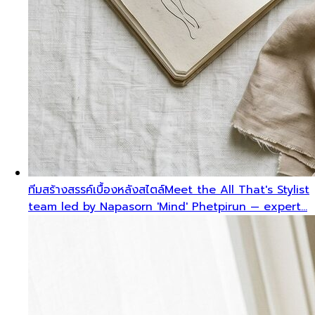
ทีมสร้างสรรค์เบื้องหลังสไตล์
Meet the All That's Stylist
team led by Napasorn 'Mind' Phetpirun — expert…