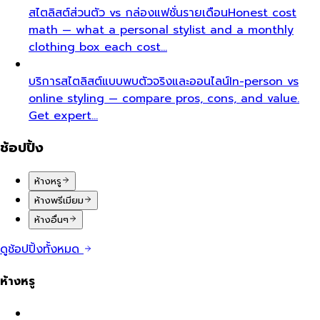
สไตลิสต์ส่วนตัว vs กล่องแฟชั่นรายเดือน
Honest cost
math — what a personal stylist and a monthly
clothing box each cost…
บริการสไตลิสต์แบบพบตัวจริงและออนไลน์
In-person vs
online styling — compare pros, cons, and value.
Get expert…
ช้อปปิ้ง
ห้างหรู
ห้างพรีเมียม
ห้างอื่นๆ
ดูช้อปปิ้งทั้งหมด
ห้างหรู