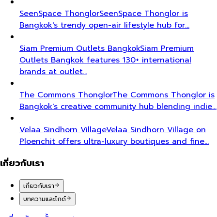
SeenSpace Thonglor
SeenSpace Thonglor is
Bangkok's trendy open-air lifestyle hub for…
Siam Premium Outlets Bangkok
Siam Premium
Outlets Bangkok features 130+ international
brands at outlet…
The Commons Thonglor
The Commons Thonglor is
Bangkok's creative community hub blending indie…
Velaa Sindhorn Village
Velaa Sindhorn Village on
Ploenchit offers ultra-luxury boutiques and fine…
เกี่ยวกับเรา
เกี่ยวกับเรา
บทความและไกด์