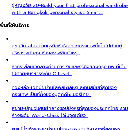
ผู้หญิงวัย 20+
Build your first professional wardrobe
with a Bangkok personal stylist. Smart…
พื้นที่ให้บริการ
สุขุมวิท-อโศก
ย่านธุรกิจหัวใจกลางกรุงเทพที่เต็มไปด้วยผู้
บริหารระดับสูง ห้างสรรพสินค้าหรู…
สาทร-สีลม
ใจกลางย่านการเงินและธุรกิจของกรุงเทพ ที่เต็ม
ไปด้วยผู้บริหารระดับ C-Level…
ทองหล่อ-เอกมัย
ย่านไลฟ์สไตล์หรูและทันสมัยที่สุดของ
กรุงเทพ เป็นที่ตั้งของบูติกดีไซเนอร์ไทย…
สยาม-ปทุมวัน
ศูนย์กลางช้อปปิ้งหรูที่สุดของประเทศไทย รวม
ห้างระดับ World-Class ไว้ในจุดเดียว…
ริมแม่น้ำเจ้าพระยา
ย่าน Ultra-Luxury ที่หรูหราที่สุดของ