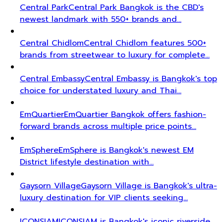
Central Park
Central Park Bangkok is the CBD's
newest landmark with 550+ brands and…
Central Chidlom
Central Chidlom features 500+
brands from streetwear to luxury for complete…
Central Embassy
Central Embassy is Bangkok's top
choice for understated luxury and Thai…
EmQuartier
EmQuartier Bangkok offers fashion-
forward brands across multiple price points…
EmSphere
EmSphere is Bangkok's newest EM
District lifestyle destination with…
Gaysorn Village
Gaysorn Village is Bangkok's ultra-
luxury destination for VIP clients seeking…
ICONSIAM
ICONSIAM is Bangkok's iconic riverside