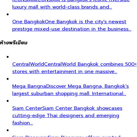
luxury mall with world-class brands and…
One Bangkok
One Bangkok is the city's newest
prestige mixed-use destination in the business…
ห้างพรีเมียม
CentralWorld
CentralWorld Bangkok combines 500+
stores with entertainment in one massive…
Mega Bangna
Discover Mega Bangna, Bangkok's
largest suburban shopping mall. International…
Siam Center
Siam Center Bangkok showcases
cutting-edge Thai designers and emerging
fashion…