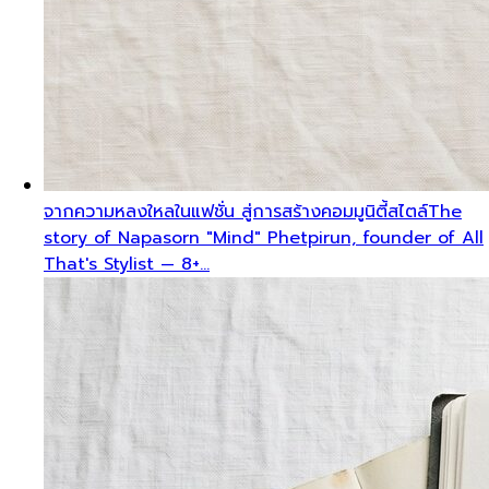
จากความหลงใหลในแฟชั่น สู่การสร้างคอมมูนิตี้สไตล์
The
story of Napasorn "Mind" Phetpirun, founder of All
That's Stylist — 8+…