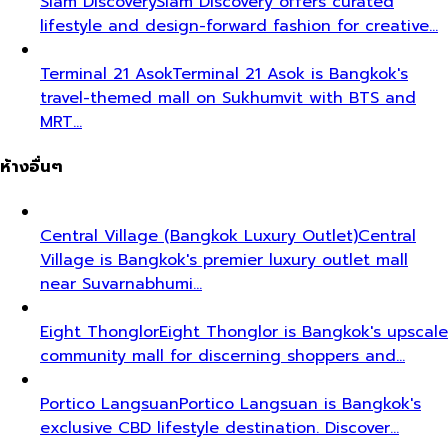
Siam Discovery
Siam Discovery offers curated
lifestyle and design-forward fashion for creative…
Terminal 21 Asok
Terminal 21 Asok is Bangkok's
travel-themed mall on Sukhumvit with BTS and
MRT…
ห้างอื่นๆ
Central Village (Bangkok Luxury Outlet)
Central
Village is Bangkok's premier luxury outlet mall
near Suvarnabhumi…
Eight Thonglor
Eight Thonglor is Bangkok's upscale
community mall for discerning shoppers and…
Portico Langsuan
Portico Langsuan is Bangkok's
exclusive CBD lifestyle destination. Discover…