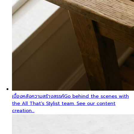
เบื้องหลังความสร้างสรรค์
Go behind the scenes with
the All That's Stylist team. See our content
creation…