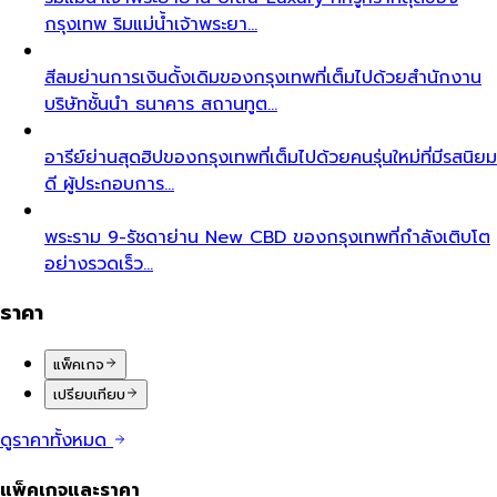
กรุงเทพ ริมแม่น้ำเจ้าพระยา…
สีลม
ย่านการเงินดั้งเดิมของกรุงเทพที่เต็มไปด้วยสำนักงาน
บริษัทชั้นนำ ธนาคาร สถานทูต…
อารีย์
ย่านสุดฮิปของกรุงเทพที่เต็มไปด้วยคนรุ่นใหม่ที่มีรสนิยม
ดี ผู้ประกอบการ…
พระราม 9-รัชดา
ย่าน New CBD ของกรุงเทพที่กำลังเติบโต
อย่างรวดเร็ว…
ราคา
แพ็คเกจ
เปรียบเทียบ
ดูราคาทั้งหมด
แพ็คเกจและราคา