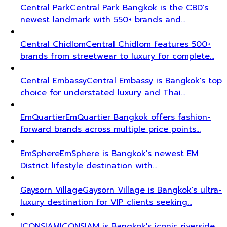
Central Park
Central Park Bangkok is the CBD's
newest landmark with 550+ brands and…
Central Chidlom
Central Chidlom features 500+
brands from streetwear to luxury for complete…
Central Embassy
Central Embassy is Bangkok's top
choice for understated luxury and Thai…
EmQuartier
EmQuartier Bangkok offers fashion-
forward brands across multiple price points…
EmSphere
EmSphere is Bangkok's newest EM
District lifestyle destination with…
Gaysorn Village
Gaysorn Village is Bangkok's ultra-
luxury destination for VIP clients seeking…
ICONSIAM
ICONSIAM is Bangkok's iconic riverside