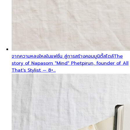
จากความหลงใหลในแฟชั่น สู่การสร้างคอมมูนิตี้สไตล์
The
story of Napasorn "Mind" Phetpirun, founder of All
That's Stylist — 8+…