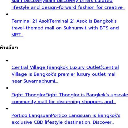
Siam Discovery
Siam Discovery offers curated
lifestyle and design-forward fashion for creative…
Terminal 21 Asok
Terminal 21 Asok is Bangkok's
travel-themed mall on Sukhumvit with BTS and
MRT…
ห้างอื่นๆ
Central Village (Bangkok Luxury Outlet)
Central
Village is Bangkok's premier luxury outlet mall
near Suvarnabhumi…
Eight Thonglor
Eight Thonglor is Bangkok's upscale
community mall for discerning shoppers and…
Portico Langsuan
Portico Langsuan is Bangkok's
exclusive CBD lifestyle destination. Discover…