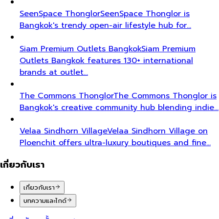
SeenSpace Thonglor
SeenSpace Thonglor is
Bangkok's trendy open-air lifestyle hub for…
Siam Premium Outlets Bangkok
Siam Premium
Outlets Bangkok features 130+ international
brands at outlet…
The Commons Thonglor
The Commons Thonglor is
Bangkok's creative community hub blending indie…
Velaa Sindhorn Village
Velaa Sindhorn Village on
Ploenchit offers ultra-luxury boutiques and fine…
เกี่ยวกับเรา
เกี่ยวกับเรา
บทความและไกด์