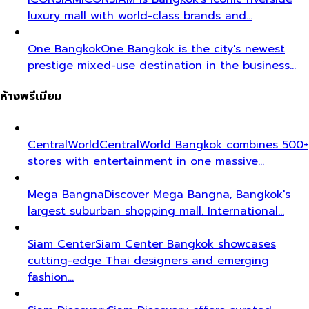
luxury mall with world-class brands and…
One Bangkok
One Bangkok is the city's newest
prestige mixed-use destination in the business…
ห้างพรีเมียม
CentralWorld
CentralWorld Bangkok combines 500+
stores with entertainment in one massive…
Mega Bangna
Discover Mega Bangna, Bangkok's
largest suburban shopping mall. International…
Siam Center
Siam Center Bangkok showcases
cutting-edge Thai designers and emerging
fashion…