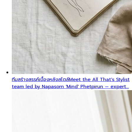
ทีมสร้างสรรค์เบื้องหลังสไตล์
Meet the All That's Stylist
team led by Napasorn 'Mind' Phetpirun — expert…