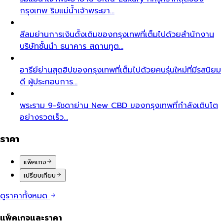
กรุงเทพ ริมแม่น้ำเจ้าพระยา…
สีลม
ย่านการเงินดั้งเดิมของกรุงเทพที่เต็มไปด้วยสำนักงาน
บริษัทชั้นนำ ธนาคาร สถานทูต…
อารีย์
ย่านสุดฮิปของกรุงเทพที่เต็มไปด้วยคนรุ่นใหม่ที่มีรสนิยม
ดี ผู้ประกอบการ…
พระราม 9-รัชดา
ย่าน New CBD ของกรุงเทพที่กำลังเติบโต
อย่างรวดเร็ว…
ราคา
แพ็คเกจ
เปรียบเทียบ
ดูราคาทั้งหมด
แพ็คเกจและราคา