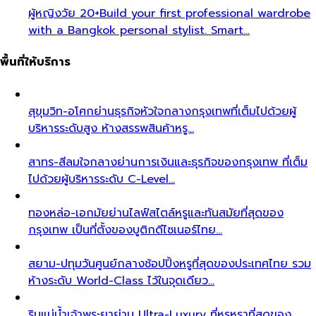
ผู้หญิงวัย 20+
Build your first professional wardrobe
with a Bangkok personal stylist. Smart…
พื้นที่ให้บริการ
สุขุมวิท-อโศก
ย่านธุรกิจหัวใจกลางกรุงเทพที่เต็มไปด้วยผู้
บริหารระดับสูง ห้างสรรพสินค้าหรู…
สาทร-สีลม
ใจกลางย่านการเงินและธุรกิจของกรุงเทพ ที่เต็ม
ไปด้วยผู้บริหารระดับ C-Level…
ทองหล่อ-เอกมัย
ย่านไลฟ์สไตล์หรูและทันสมัยที่สุดของ
กรุงเทพ เป็นที่ตั้งของบูติกดีไซเนอร์ไทย…
สยาม-ปทุมวัน
ศูนย์กลางช้อปปิ้งหรูที่สุดของประเทศไทย รวม
ห้างระดับ World-Class ไว้ในจุดเดียว…
ริมแม่น้ำเจ้าพระยา
ย่าน Ultra-Luxury ที่หรูหราที่สุดของ