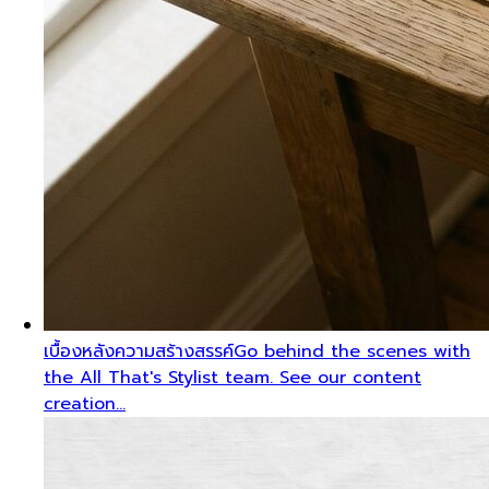
เบื้องหลังความสร้างสรรค์
Go behind the scenes with
the All That's Stylist team. See our content
creation…