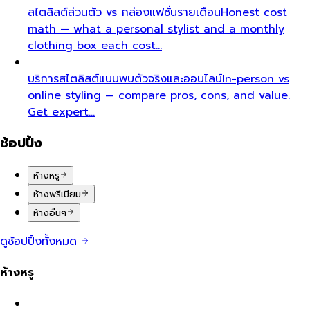
สไตลิสต์ส่วนตัว vs กล่องแฟชั่นรายเดือน
Honest cost
math — what a personal stylist and a monthly
clothing box each cost…
บริการสไตลิสต์แบบพบตัวจริงและออนไลน์
In-person vs
online styling — compare pros, cons, and value.
Get expert…
ช้อปปิ้ง
ห้างหรู
ห้างพรีเมียม
ห้างอื่นๆ
ดูช้อปปิ้งทั้งหมด
ห้างหรู