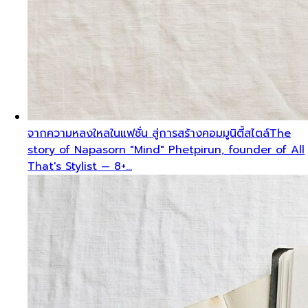
จากความหลงใหลในแฟชั่น สู่การสร้างคอมมูนิตี้สไตล์
The
story of Napasorn "Mind" Phetpirun, founder of All
That's Stylist — 8+…