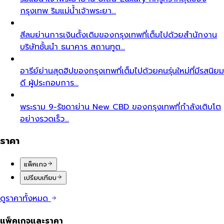
กรุงเทพ ริมแม่น้ำเจ้าพระยา…
สีลม
ย่านการเงินดั้งเดิมของกรุงเทพที่เต็มไปด้วยสำนักงาน
บริษัทชั้นนำ ธนาคาร สถานทูต…
อารีย์
ย่านสุดฮิปของกรุงเทพที่เต็มไปด้วยคนรุ่นใหม่ที่มีรสนิยม
ดี ผู้ประกอบการ…
พระราม 9-รัชดา
ย่าน New CBD ของกรุงเทพที่กำลังเติบโต
อย่างรวดเร็ว…
ราคา
แพ็คเกจ
เปรียบเทียบ
ดูราคาทั้งหมด
แพ็คเกจและราคา