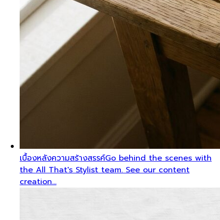
เบื้องหลังความสร้างสรรค์
Go behind the scenes with
the All That's Stylist team. See our content
creation…