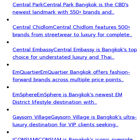
Central Park
Central Park Bangkok is the CBD's
newest landmark with 550+ brands and…
Central Chidlom
Central Chidlom features 500+
brands from streetwear to luxury for complete…
Central Embassy
Central Embassy is Bangkok's top
choice for understated luxury and Thai…
EmQuartier
EmQuartier Bangkok offers fashion-
forward brands across multiple price points…
EmSphere
EmSphere is Bangkok's newest EM
District lifestyle destination with…
Gaysorn Village
Gaysorn Village is Bangkok's ultra-
luxury destination for VIP clients seeking…
ICONSIAM
ICONSIAM is Bangkok's iconic riverside