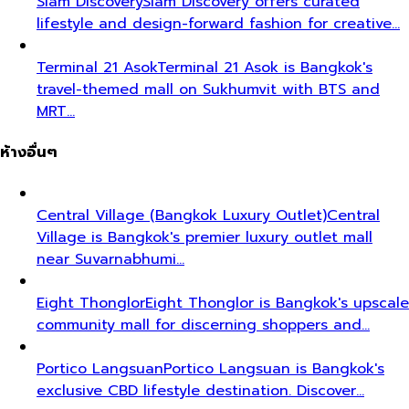
Siam Discovery
Siam Discovery offers curated
lifestyle and design-forward fashion for creative…
Terminal 21 Asok
Terminal 21 Asok is Bangkok's
travel-themed mall on Sukhumvit with BTS and
MRT…
ห้างอื่นๆ
Central Village (Bangkok Luxury Outlet)
Central
Village is Bangkok's premier luxury outlet mall
near Suvarnabhumi…
Eight Thonglor
Eight Thonglor is Bangkok's upscale
community mall for discerning shoppers and…
Portico Langsuan
Portico Langsuan is Bangkok's
exclusive CBD lifestyle destination. Discover…