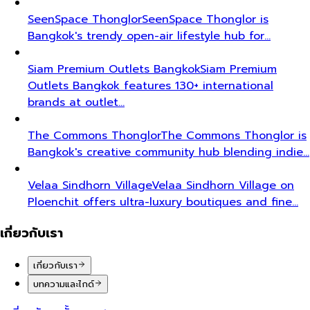
SeenSpace Thonglor
SeenSpace Thonglor is
Bangkok's trendy open-air lifestyle hub for…
Siam Premium Outlets Bangkok
Siam Premium
Outlets Bangkok features 130+ international
brands at outlet…
The Commons Thonglor
The Commons Thonglor is
Bangkok's creative community hub blending indie…
Velaa Sindhorn Village
Velaa Sindhorn Village on
Ploenchit offers ultra-luxury boutiques and fine…
เกี่ยวกับเรา
เกี่ยวกับเรา
บทความและไกด์