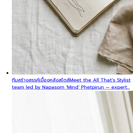
ทีมสร้างสรรค์เบื้องหลังสไตล์
Meet the All That's Stylist
team led by Napasorn 'Mind' Phetpirun — expert…