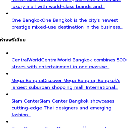
luxury mall with world-class brands and…
One Bangkok
One Bangkok is the city's newest
prestige mixed-use destination in the business…
ห้างพรีเมียม
CentralWorld
CentralWorld Bangkok combines 500+
stores with entertainment in one massive…
Mega Bangna
Discover Mega Bangna, Bangkok's
largest suburban shopping mall. International…
Siam Center
Siam Center Bangkok showcases
cutting-edge Thai designers and emerging
fashion…