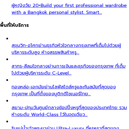
ผู้หญิงวัย 20+
Build your first professional wardrobe
with a Bangkok personal stylist. Smart…
พื้นที่ให้บริการ
สุขุมวิท-อโศก
ย่านธุรกิจหัวใจกลางกรุงเทพที่เต็มไปด้วยผู้
บริหารระดับสูง ห้างสรรพสินค้าหรู…
สาทร-สีลม
ใจกลางย่านการเงินและธุรกิจของกรุงเทพ ที่เต็ม
ไปด้วยผู้บริหารระดับ C-Level…
ทองหล่อ-เอกมัย
ย่านไลฟ์สไตล์หรูและทันสมัยที่สุดของ
กรุงเทพ เป็นที่ตั้งของบูติกดีไซเนอร์ไทย…
สยาม-ปทุมวัน
ศูนย์กลางช้อปปิ้งหรูที่สุดของประเทศไทย รวม
ห้างระดับ World-Class ไว้ในจุดเดียว…
ริมแม่น้ำเจ้าพระยา
ย่าน Ultra-Luxury ที่หรูหราที่สุดของ