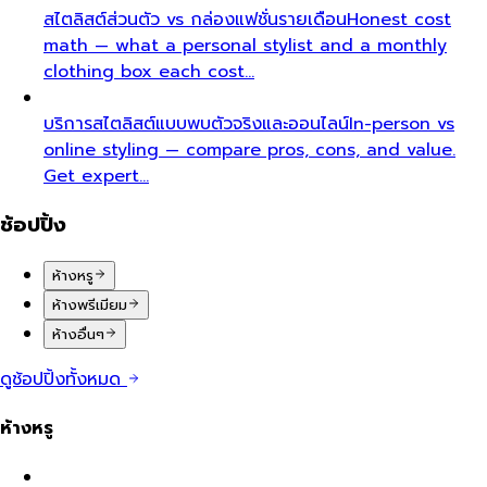
สไตลิสต์ส่วนตัว vs กล่องแฟชั่นรายเดือน
Honest cost
math — what a personal stylist and a monthly
clothing box each cost…
บริการสไตลิสต์แบบพบตัวจริงและออนไลน์
In-person vs
online styling — compare pros, cons, and value.
Get expert…
ช้อปปิ้ง
ห้างหรู
ห้างพรีเมียม
ห้างอื่นๆ
ดูช้อปปิ้งทั้งหมด
ห้างหรู