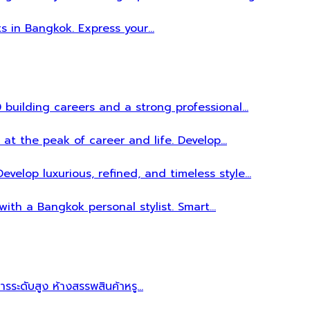
ts in Bangkok. Express your…
 building careers and a strong professional…
 at the peak of career and life. Develop…
evelop luxurious, refined, and timeless style…
 with a Bangkok personal stylist. Smart…
หารระดับสูง ห้างสรรพสินค้าหรู…