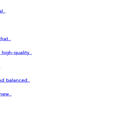
al…
that…
 high-quality…
…
and balanced…
r new…