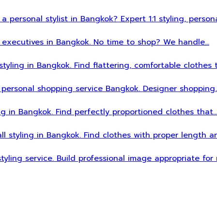
 a personal stylist in Bangkok? Expert 1:1 styling, person
sy executives in Bangkok. No time to shop? We handle…
styling in Bangkok. Find flattering, comfortable clothes 
 personal shopping service Bangkok. Designer shopping,
ing in Bangkok. Find perfectly proportioned clothes that
all styling in Bangkok. Find clothes with proper length 
styling service. Build professional image appropriate fo