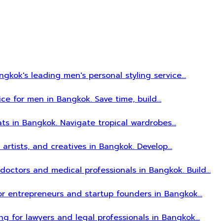
gkok's leading men's personal styling service…
ice for men in Bangkok. Save time, build…
ats in Bangkok. Navigate tropical wardrobes…
, artists, and creatives in Bangkok. Develop…
r doctors and medical professionals in Bangkok. Build…
 for entrepreneurs and startup founders in Bangkok…
ing for lawyers and legal professionals in Bangkok…