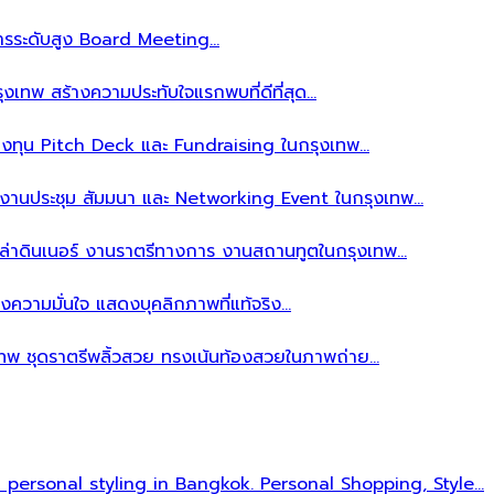
ิหารระดับสูง Board Meeting…
งเทพ สร้างความประทับใจแรกพบที่ดีที่สุด…
ลงทุน Pitch Deck และ Fundraising ในกรุงเทพ…
บงานประชุม สัมมนา และ Networking Event ในกรุงเทพ…
าล่าดินเนอร์ งานราตรีทางการ งานสถานทูตในกรุงเทพ…
งความมั่นใจ แสดงบุคลิกภาพที่แท้จริง…
เทพ ชุดราตรีพลิ้วสวย ทรงเน้นท้องสวยในภาพถ่าย…
l personal styling in Bangkok. Personal Shopping, Style…