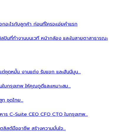
อะไรกับลูกค้า ก่อนที่ใครจะเอ่ยคำแรก
ิลปินที่ทำงานบนเวที หน้ากล้อง และในสายตาสาธารณะ
ต่ชุดหมั้น งานแต่ง รับแขก และฮันนีมูน…
นในกรุงเทพ ให้คุณดูดีและเหมาะสม…
สูท ชุดไทย…
้บริหาร C-Suite CEO CFO CTO ในกรุงเทพ…
ลิสต์มืออาชีพ สร้างความมั่นใจ…