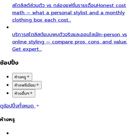
สไตลิสต์ส่วนตัว vs กล่องแฟชั่นรายเดือน
Honest cost
math — what a personal stylist and a monthly
clothing box each cost…
บริการสไตลิสต์แบบพบตัวจริงและออนไลน์
In-person vs
online styling — compare pros, cons, and value.
Get expert…
ช้อปปิ้ง
ห้างหรู
ห้างพรีเมียม
ห้างอื่นๆ
ดูช้อปปิ้งทั้งหมด
ห้างหรู