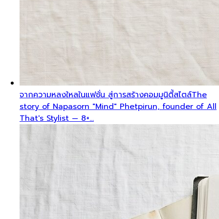
จากความหลงใหลในแฟชั่น สู่การสร้างคอมมูนิตี้สไตล์
The
story of Napasorn "Mind" Phetpirun, founder of All
That's Stylist — 8+…