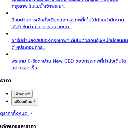
กรุงเทพ ริมแม่น้ำเจ้าพระยา…
สีลม
ย่านการเงินดั้งเดิมของกรุงเทพที่เต็มไปด้วยสำนักงาน
บริษัทชั้นนำ ธนาคาร สถานทูต…
อารีย์
ย่านสุดฮิปของกรุงเทพที่เต็มไปด้วยคนรุ่นใหม่ที่มีรสนิยม
ดี ผู้ประกอบการ…
พระราม 9-รัชดา
ย่าน New CBD ของกรุงเทพที่กำลังเติบโต
อย่างรวดเร็ว…
ราคา
แพ็คเกจ
เปรียบเทียบ
ดูราคาทั้งหมด
แพ็คเกจและราคา