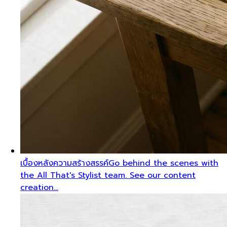
เบื้องหลังความสร้างสรรค์
Go behind the scenes with
the All That's Stylist team. See our content
creation…