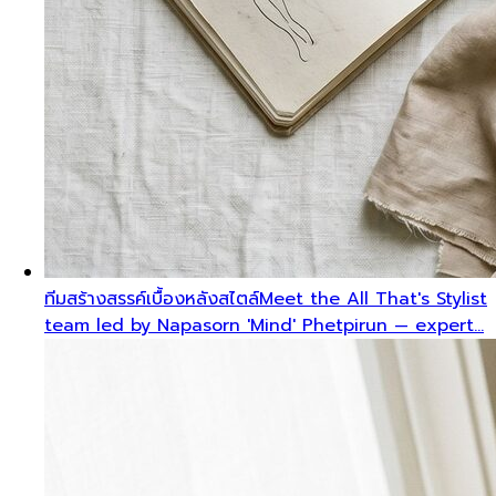
ทีมสร้างสรรค์เบื้องหลังสไตล์
Meet the All That's Stylist
team led by Napasorn 'Mind' Phetpirun — expert…