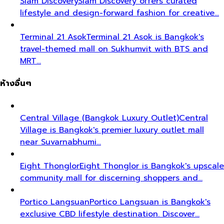
Siam Discovery
Siam Discovery offers curated
lifestyle and design-forward fashion for creative…
Terminal 21 Asok
Terminal 21 Asok is Bangkok's
travel-themed mall on Sukhumvit with BTS and
MRT…
ห้างอื่นๆ
Central Village (Bangkok Luxury Outlet)
Central
Village is Bangkok's premier luxury outlet mall
near Suvarnabhumi…
Eight Thonglor
Eight Thonglor is Bangkok's upscale
community mall for discerning shoppers and…
Portico Langsuan
Portico Langsuan is Bangkok's
exclusive CBD lifestyle destination. Discover…