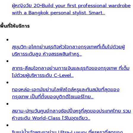
ผู้หญิงวัย 20+
Build your first professional wardrobe
with a Bangkok personal stylist. Smart…
พื้นที่ให้บริการ
สุขุมวิท-อโศก
ย่านธุรกิจหัวใจกลางกรุงเทพที่เต็มไปด้วยผู้
บริหารระดับสูง ห้างสรรพสินค้าหรู…
สาทร-สีลม
ใจกลางย่านการเงินและธุรกิจของกรุงเทพ ที่เต็ม
ไปด้วยผู้บริหารระดับ C-Level…
ทองหล่อ-เอกมัย
ย่านไลฟ์สไตล์หรูและทันสมัยที่สุดของ
กรุงเทพ เป็นที่ตั้งของบูติกดีไซเนอร์ไทย…
สยาม-ปทุมวัน
ศูนย์กลางช้อปปิ้งหรูที่สุดของประเทศไทย รวม
ห้างระดับ World-Class ไว้ในจุดเดียว…
ริมแม่น้ำเจ้าพระยา
ย่าน Ultra-Luxury ที่หรูหราที่สุดของ