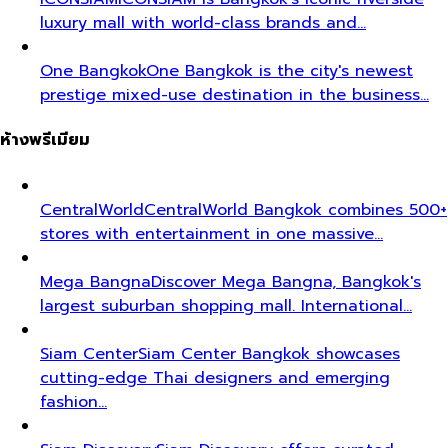
luxury mall with world-class brands and…
One Bangkok
One Bangkok is the city's newest
prestige mixed-use destination in the business…
ห้างพรีเมียม
CentralWorld
CentralWorld Bangkok combines 500+
stores with entertainment in one massive…
Mega Bangna
Discover Mega Bangna, Bangkok's
largest suburban shopping mall. International…
Siam Center
Siam Center Bangkok showcases
cutting-edge Thai designers and emerging
fashion…