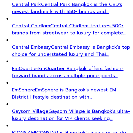
Central Park
Central Park Bangkok is the CBD's
newest landmark with 550+ brands and…
Central Chidlom
Central Chidlom features 500+
brands from streetwear to luxury for complete…
Central Embassy
Central Embassy is Bangkok's top
choice for understated luxury and Thai…
EmQuartier
EmQuartier Bangkok offers fashion-
forward brands across multiple price points…
EmSphere
EmSphere is Bangkok's newest EM
District lifestyle destination with…
Gaysorn Village
Gaysorn Village is Bangkok's ultra-
luxury destination for VIP clients seeking…
ICONSIAM
ICONSIAM is Bangkok's iconic riverside