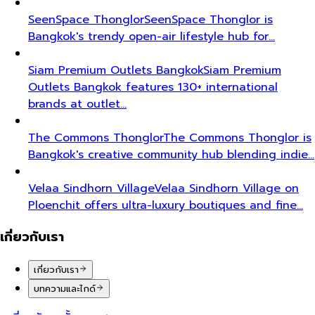
SeenSpace Thonglor
SeenSpace Thonglor is
Bangkok's trendy open-air lifestyle hub for…
Siam Premium Outlets Bangkok
Siam Premium
Outlets Bangkok features 130+ international
brands at outlet…
The Commons Thonglor
The Commons Thonglor is
Bangkok's creative community hub blending indie…
Velaa Sindhorn Village
Velaa Sindhorn Village on
Ploenchit offers ultra-luxury boutiques and fine…
เกี่ยวกับเรา
เกี่ยวกับเรา
บทความและไกด์