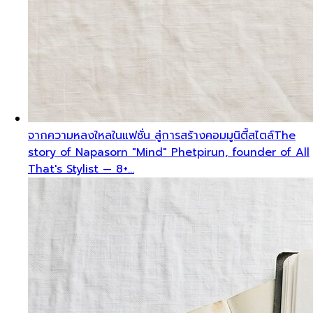
จากความหลงใหลในแฟชั่น สู่การสร้างคอมมูนิตี้สไตล์
The
story of Napasorn "Mind" Phetpirun, founder of All
That's Stylist — 8+…