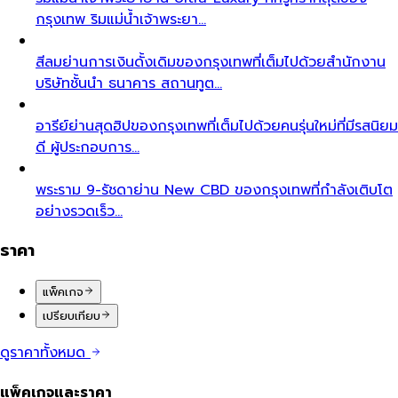
กรุงเทพ ริมแม่น้ำเจ้าพระยา…
สีลม
ย่านการเงินดั้งเดิมของกรุงเทพที่เต็มไปด้วยสำนักงาน
บริษัทชั้นนำ ธนาคาร สถานทูต…
อารีย์
ย่านสุดฮิปของกรุงเทพที่เต็มไปด้วยคนรุ่นใหม่ที่มีรสนิยม
ดี ผู้ประกอบการ…
พระราม 9-รัชดา
ย่าน New CBD ของกรุงเทพที่กำลังเติบโต
อย่างรวดเร็ว…
ราคา
แพ็คเกจ
เปรียบเทียบ
ดูราคาทั้งหมด
แพ็คเกจและราคา