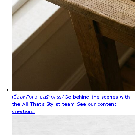
เบื้องหลังความสร้างสรรค์
Go behind the scenes with
the All That's Stylist team. See our content
creation…