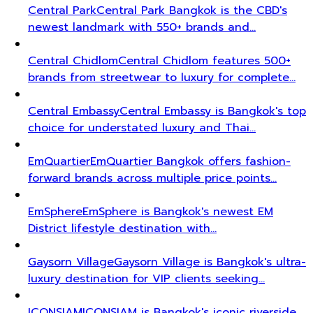
Central Park
Central Park Bangkok is the CBD's
newest landmark with 550+ brands and…
Central Chidlom
Central Chidlom features 500+
brands from streetwear to luxury for complete…
Central Embassy
Central Embassy is Bangkok's top
choice for understated luxury and Thai…
EmQuartier
EmQuartier Bangkok offers fashion-
forward brands across multiple price points…
EmSphere
EmSphere is Bangkok's newest EM
District lifestyle destination with…
Gaysorn Village
Gaysorn Village is Bangkok's ultra-
luxury destination for VIP clients seeking…
ICONSIAM
ICONSIAM is Bangkok's iconic riverside