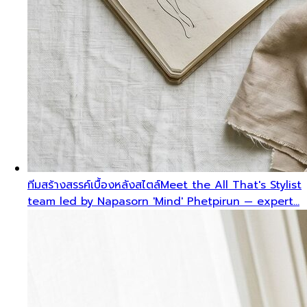
ทีมสร้างสรรค์เบื้องหลังสไตล์
Meet the All That's Stylist
team led by Napasorn 'Mind' Phetpirun — expert…