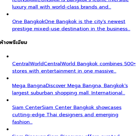
luxury mall with world-class brands and…
One Bangkok
One Bangkok is the city's newest
prestige mixed-use destination in the business…
ห้างพรีเมียม
CentralWorld
CentralWorld Bangkok combines 500+
stores with entertainment in one massive…
Mega Bangna
Discover Mega Bangna, Bangkok's
largest suburban shopping mall. International…
Siam Center
Siam Center Bangkok showcases
cutting-edge Thai designers and emerging
fashion…