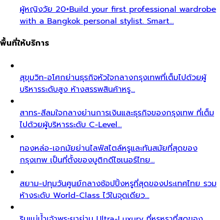
ผู้หญิงวัย 20+
Build your first professional wardrobe
with a Bangkok personal stylist. Smart…
พื้นที่ให้บริการ
สุขุมวิท-อโศก
ย่านธุรกิจหัวใจกลางกรุงเทพที่เต็มไปด้วยผู้
บริหารระดับสูง ห้างสรรพสินค้าหรู…
สาทร-สีลม
ใจกลางย่านการเงินและธุรกิจของกรุงเทพ ที่เต็ม
ไปด้วยผู้บริหารระดับ C-Level…
ทองหล่อ-เอกมัย
ย่านไลฟ์สไตล์หรูและทันสมัยที่สุดของ
กรุงเทพ เป็นที่ตั้งของบูติกดีไซเนอร์ไทย…
สยาม-ปทุมวัน
ศูนย์กลางช้อปปิ้งหรูที่สุดของประเทศไทย รวม
ห้างระดับ World-Class ไว้ในจุดเดียว…
ริมแม่น้ำเจ้าพระยา
ย่าน Ultra-Luxury ที่หรูหราที่สุดของ