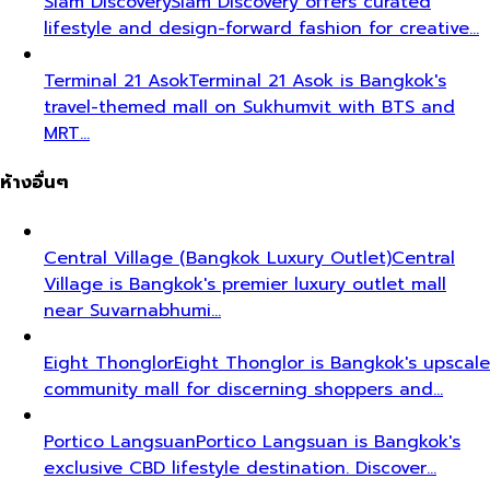
Siam Discovery
Siam Discovery offers curated
lifestyle and design-forward fashion for creative…
Terminal 21 Asok
Terminal 21 Asok is Bangkok's
travel-themed mall on Sukhumvit with BTS and
MRT…
ห้างอื่นๆ
Central Village (Bangkok Luxury Outlet)
Central
Village is Bangkok's premier luxury outlet mall
near Suvarnabhumi…
Eight Thonglor
Eight Thonglor is Bangkok's upscale
community mall for discerning shoppers and…
Portico Langsuan
Portico Langsuan is Bangkok's
exclusive CBD lifestyle destination. Discover…