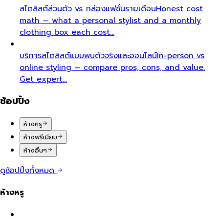
สไตลิสต์ส่วนตัว vs กล่องแฟชั่นรายเดือน
Honest cost
math — what a personal stylist and a monthly
clothing box each cost…
บริการสไตลิสต์แบบพบตัวจริงและออนไลน์
In-person vs
online styling — compare pros, cons, and value.
Get expert…
ช้อปปิ้ง
ห้างหรู
ห้างพรีเมียม
ห้างอื่นๆ
ดูช้อปปิ้งทั้งหมด
ห้างหรู