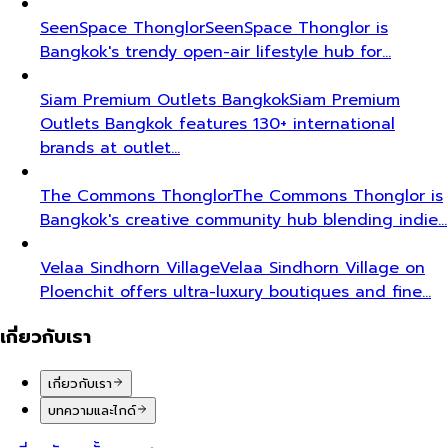
SeenSpace Thonglor
SeenSpace Thonglor is
Bangkok's trendy open-air lifestyle hub for…
Siam Premium Outlets Bangkok
Siam Premium
Outlets Bangkok features 130+ international
brands at outlet…
The Commons Thonglor
The Commons Thonglor is
Bangkok's creative community hub blending indie…
Velaa Sindhorn Village
Velaa Sindhorn Village on
Ploenchit offers ultra-luxury boutiques and fine…
เกี่ยวกับเรา
เกี่ยวกับเรา
บทความและไกด์