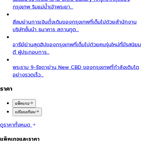
กรุงเทพ ริมแม่น้ำเจ้าพระยา…
สีลม
ย่านการเงินดั้งเดิมของกรุงเทพที่เต็มไปด้วยสำนักงาน
บริษัทชั้นนำ ธนาคาร สถานทูต…
อารีย์
ย่านสุดฮิปของกรุงเทพที่เต็มไปด้วยคนรุ่นใหม่ที่มีรสนิยม
ดี ผู้ประกอบการ…
พระราม 9-รัชดา
ย่าน New CBD ของกรุงเทพที่กำลังเติบโต
อย่างรวดเร็ว…
ราคา
แพ็คเกจ
เปรียบเทียบ
ดูราคาทั้งหมด
แพ็คเกจและราคา