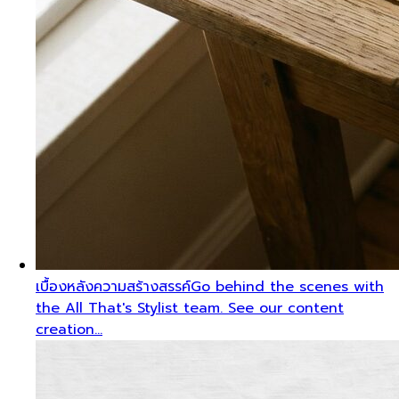
เบื้องหลังความสร้างสรรค์
Go behind the scenes with
the All That's Stylist team. See our content
creation…