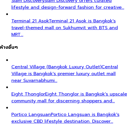
Siam Discovery
Siam Discovery offers curated
lifestyle and design-forward fashion for creative…
Terminal 21 Asok
Terminal 21 Asok is Bangkok's
travel-themed mall on Sukhumvit with BTS and
MRT…
ห้างอื่นๆ
Central Village (Bangkok Luxury Outlet)
Central
Village is Bangkok's premier luxury outlet mall
near Suvarnabhumi…
Eight Thonglor
Eight Thonglor is Bangkok's upscale
community mall for discerning shoppers and…
Portico Langsuan
Portico Langsuan is Bangkok's
exclusive CBD lifestyle destination. Discover…