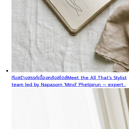
ทีมสร้างสรรค์เบื้องหลังสไตล์
Meet the All That's Stylist
team led by Napasorn 'Mind' Phetpirun — expert…