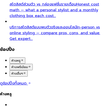
สไตลิสต์ส่วนตัว vs กล่องแฟชั่นรายเดือน
Honest cost
math — what a personal stylist and a monthly
clothing box each cost…
บริการสไตลิสต์แบบพบตัวจริงและออนไลน์
In-person vs
online styling — compare pros, cons, and value.
Get expert…
ช้อปปิ้ง
ห้างหรู
ห้างพรีเมียม
ห้างอื่นๆ
ดูช้อปปิ้งทั้งหมด
ห้างหรู