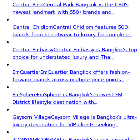
Central Park
Central Park Bangkok is the CBD's
newest landmark with 550+ brands and…
Central Chidlom
Central Chidlom features 500+
brands from streetwear to luxury for complete…
Central Embassy
Central Embassy is Bangkok's top
choice for understated luxury and Thai…
EmQuartier
EmQuartier Bangkok offers fashion-
forward brands across multiple price points…
EmSphere
EmSphere is Bangkok's newest EM
District lifestyle destination with…
Gaysorn Village
Gaysorn Village is Bangkok's ultra-
luxury destination for VIP clients seeking…
ICONSIAM
ICONSIAM is Bangkok's iconic riverside