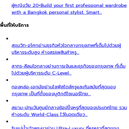
ผู้หญิงวัย 20+
Build your first professional wardrobe
with a Bangkok personal stylist. Smart…
พื้นที่ให้บริการ
สุขุมวิท-อโศก
ย่านธุรกิจหัวใจกลางกรุงเทพที่เต็มไปด้วยผู้
บริหารระดับสูง ห้างสรรพสินค้าหรู…
สาทร-สีลม
ใจกลางย่านการเงินและธุรกิจของกรุงเทพ ที่เต็ม
ไปด้วยผู้บริหารระดับ C-Level…
ทองหล่อ-เอกมัย
ย่านไลฟ์สไตล์หรูและทันสมัยที่สุดของ
กรุงเทพ เป็นที่ตั้งของบูติกดีไซเนอร์ไทย…
สยาม-ปทุมวัน
ศูนย์กลางช้อปปิ้งหรูที่สุดของประเทศไทย รวม
ห้างระดับ World-Class ไว้ในจุดเดียว…
ริมแม่น้ำเจ้าพระยา
ย่าน Ultra-Luxury ที่หรูหราที่สุดของ