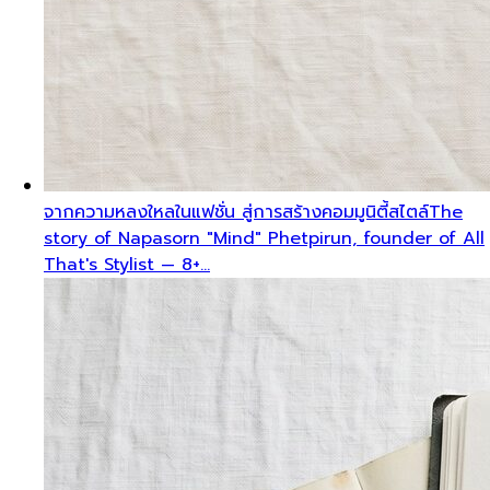
จากความหลงใหลในแฟชั่น สู่การสร้างคอมมูนิตี้สไตล์
The
story of Napasorn "Mind" Phetpirun, founder of All
That's Stylist — 8+…