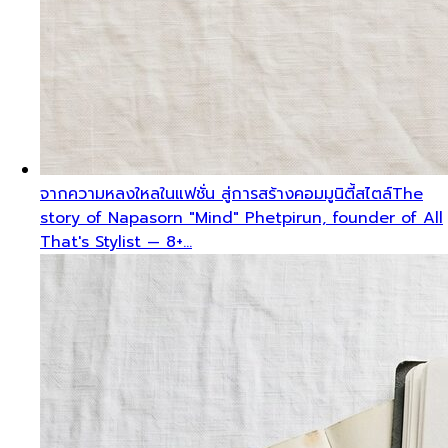
จากความหลงใหลในแฟชั่น สู่การสร้างคอมมูนิตี้สไตล์
The
story of Napasorn "Mind" Phetpirun, founder of All
That's Stylist — 8+…