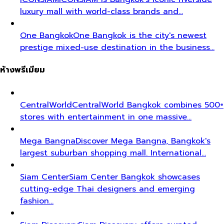
luxury mall with world-class brands and…
One Bangkok
One Bangkok is the city's newest
prestige mixed-use destination in the business…
ห้างพรีเมียม
CentralWorld
CentralWorld Bangkok combines 500+
stores with entertainment in one massive…
Mega Bangna
Discover Mega Bangna, Bangkok's
largest suburban shopping mall. International…
Siam Center
Siam Center Bangkok showcases
cutting-edge Thai designers and emerging
fashion…