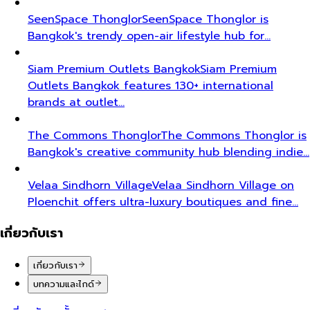
SeenSpace Thonglor
SeenSpace Thonglor is
Bangkok's trendy open-air lifestyle hub for…
Siam Premium Outlets Bangkok
Siam Premium
Outlets Bangkok features 130+ international
brands at outlet…
The Commons Thonglor
The Commons Thonglor is
Bangkok's creative community hub blending indie…
Velaa Sindhorn Village
Velaa Sindhorn Village on
Ploenchit offers ultra-luxury boutiques and fine…
เกี่ยวกับเรา
เกี่ยวกับเรา
บทความและไกด์