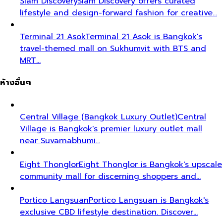
Siam Discovery
Siam Discovery offers curated
lifestyle and design-forward fashion for creative…
Terminal 21 Asok
Terminal 21 Asok is Bangkok's
travel-themed mall on Sukhumvit with BTS and
MRT…
ห้างอื่นๆ
Central Village (Bangkok Luxury Outlet)
Central
Village is Bangkok's premier luxury outlet mall
near Suvarnabhumi…
Eight Thonglor
Eight Thonglor is Bangkok's upscale
community mall for discerning shoppers and…
Portico Langsuan
Portico Langsuan is Bangkok's
exclusive CBD lifestyle destination. Discover…