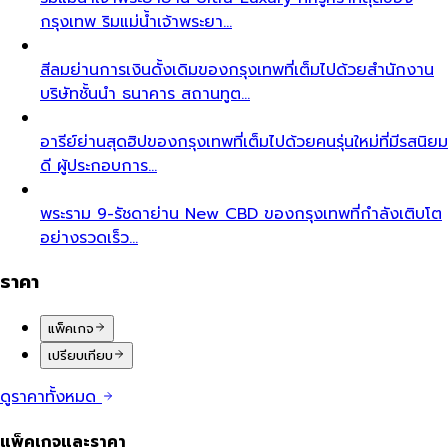
กรุงเทพ ริมแม่น้ำเจ้าพระยา…
สีลม
ย่านการเงินดั้งเดิมของกรุงเทพที่เต็มไปด้วยสำนักงาน
บริษัทชั้นนำ ธนาคาร สถานทูต…
อารีย์
ย่านสุดฮิปของกรุงเทพที่เต็มไปด้วยคนรุ่นใหม่ที่มีรสนิยม
ดี ผู้ประกอบการ…
พระราม 9-รัชดา
ย่าน New CBD ของกรุงเทพที่กำลังเติบโต
อย่างรวดเร็ว…
ราคา
แพ็คเกจ
เปรียบเทียบ
ดูราคาทั้งหมด
แพ็คเกจและราคา