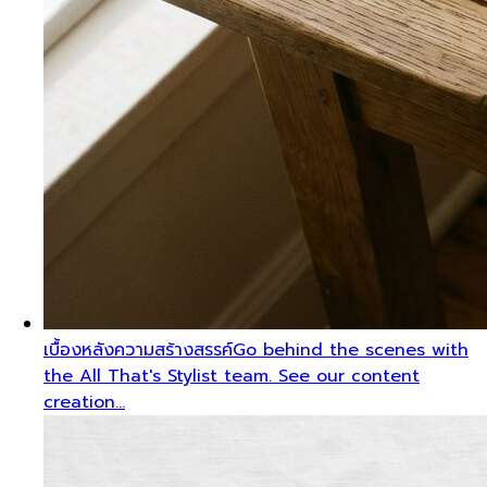
เบื้องหลังความสร้างสรรค์
Go behind the scenes with
the All That's Stylist team. See our content
creation…