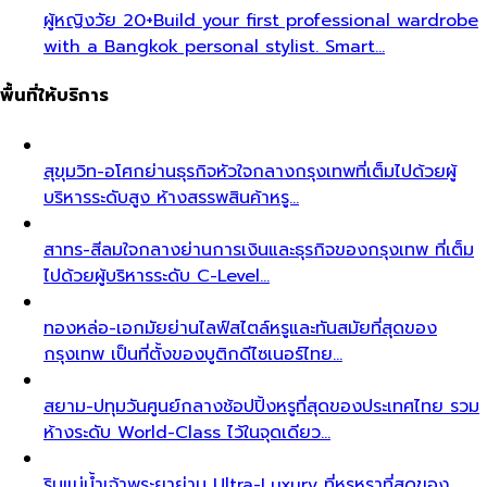
ผู้หญิงวัย 20+
Build your first professional wardrobe
with a Bangkok personal stylist. Smart…
พื้นที่ให้บริการ
สุขุมวิท-อโศก
ย่านธุรกิจหัวใจกลางกรุงเทพที่เต็มไปด้วยผู้
บริหารระดับสูง ห้างสรรพสินค้าหรู…
สาทร-สีลม
ใจกลางย่านการเงินและธุรกิจของกรุงเทพ ที่เต็ม
ไปด้วยผู้บริหารระดับ C-Level…
ทองหล่อ-เอกมัย
ย่านไลฟ์สไตล์หรูและทันสมัยที่สุดของ
กรุงเทพ เป็นที่ตั้งของบูติกดีไซเนอร์ไทย…
สยาม-ปทุมวัน
ศูนย์กลางช้อปปิ้งหรูที่สุดของประเทศไทย รวม
ห้างระดับ World-Class ไว้ในจุดเดียว…
ริมแม่น้ำเจ้าพระยา
ย่าน Ultra-Luxury ที่หรูหราที่สุดของ