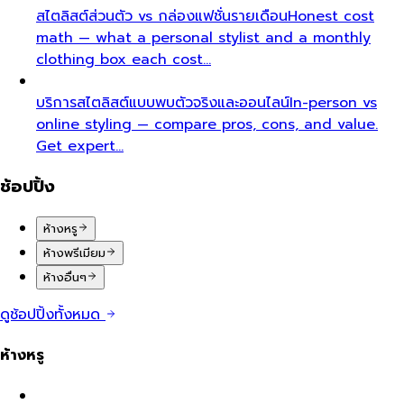
สไตลิสต์ส่วนตัว vs กล่องแฟชั่นรายเดือน
Honest cost
math — what a personal stylist and a monthly
clothing box each cost…
บริการสไตลิสต์แบบพบตัวจริงและออนไลน์
In-person vs
online styling — compare pros, cons, and value.
Get expert…
ช้อปปิ้ง
ห้างหรู
ห้างพรีเมียม
ห้างอื่นๆ
ดูช้อปปิ้งทั้งหมด
ห้างหรู