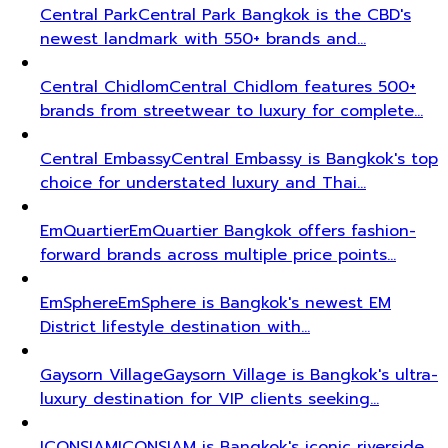
Central Park
Central Park Bangkok is the CBD's
newest landmark with 550+ brands and…
Central Chidlom
Central Chidlom features 500+
brands from streetwear to luxury for complete…
Central Embassy
Central Embassy is Bangkok's top
choice for understated luxury and Thai…
EmQuartier
EmQuartier Bangkok offers fashion-
forward brands across multiple price points…
EmSphere
EmSphere is Bangkok's newest EM
District lifestyle destination with…
Gaysorn Village
Gaysorn Village is Bangkok's ultra-
luxury destination for VIP clients seeking…
ICONSIAM
ICONSIAM is Bangkok's iconic riverside