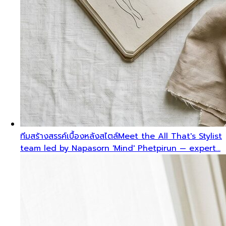
ทีมสร้างสรรค์เบื้องหลังสไตล์
Meet the All That's Stylist
team led by Napasorn 'Mind' Phetpirun — expert…