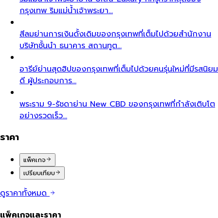
กรุงเทพ ริมแม่น้ำเจ้าพระยา…
สีลม
ย่านการเงินดั้งเดิมของกรุงเทพที่เต็มไปด้วยสำนักงาน
บริษัทชั้นนำ ธนาคาร สถานทูต…
อารีย์
ย่านสุดฮิปของกรุงเทพที่เต็มไปด้วยคนรุ่นใหม่ที่มีรสนิยม
ดี ผู้ประกอบการ…
พระราม 9-รัชดา
ย่าน New CBD ของกรุงเทพที่กำลังเติบโต
อย่างรวดเร็ว…
ราคา
แพ็คเกจ
เปรียบเทียบ
ดูราคาทั้งหมด
แพ็คเกจและราคา