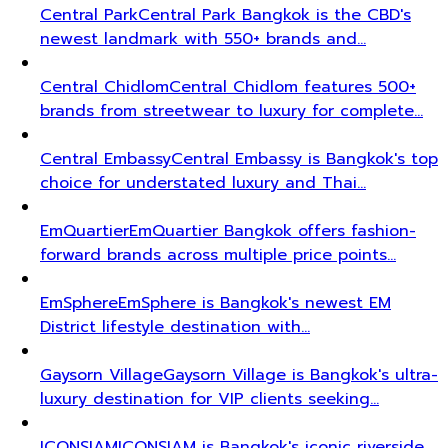
Central Park
Central Park Bangkok is the CBD's
newest landmark with 550+ brands and…
Central Chidlom
Central Chidlom features 500+
brands from streetwear to luxury for complete…
Central Embassy
Central Embassy is Bangkok's top
choice for understated luxury and Thai…
EmQuartier
EmQuartier Bangkok offers fashion-
forward brands across multiple price points…
EmSphere
EmSphere is Bangkok's newest EM
District lifestyle destination with…
Gaysorn Village
Gaysorn Village is Bangkok's ultra-
luxury destination for VIP clients seeking…
ICONSIAM
ICONSIAM is Bangkok's iconic riverside