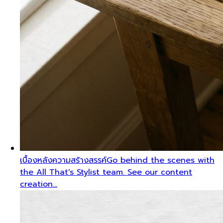
เบื้องหลังความสร้างสรรค์
Go behind the scenes with
the All That's Stylist team. See our content
creation…