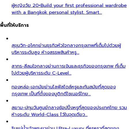
ผู้หญิงวัย 20+
Build your first professional wardrobe
with a Bangkok personal stylist. Smart…
พื้นที่ให้บริการ
สุขุมวิท-อโศก
ย่านธุรกิจหัวใจกลางกรุงเทพที่เต็มไปด้วยผู้
บริหารระดับสูง ห้างสรรพสินค้าหรู…
สาทร-สีลม
ใจกลางย่านการเงินและธุรกิจของกรุงเทพ ที่เต็ม
ไปด้วยผู้บริหารระดับ C-Level…
ทองหล่อ-เอกมัย
ย่านไลฟ์สไตล์หรูและทันสมัยที่สุดของ
กรุงเทพ เป็นที่ตั้งของบูติกดีไซเนอร์ไทย…
สยาม-ปทุมวัน
ศูนย์กลางช้อปปิ้งหรูที่สุดของประเทศไทย รวม
ห้างระดับ World-Class ไว้ในจุดเดียว…
ริมแม่น้ำเจ้าพระยา
ย่าน Ultra-Luxury ที่หรูหราที่สุดของ