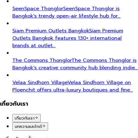
SeenSpace Thonglor
SeenSpace Thonglor is
Bangkok's trendy open-air lifestyle hub for…
Siam Premium Outlets Bangkok
Siam Premium
Outlets Bangkok features 130+ international
brands at outlet…
The Commons Thonglor
The Commons Thonglor is
Bangkok's creative community hub blending indie…
Velaa Sindhorn Village
Velaa Sindhorn Village on
Ploenchit offers ultra-luxury boutiques and fine…
เกี่ยวกับเรา
เกี่ยวกับเรา
บทความและไกด์