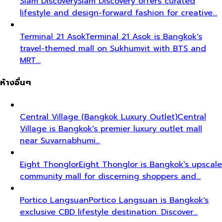
Siam Discovery
Siam Discovery offers curated
lifestyle and design-forward fashion for creative…
Terminal 21 Asok
Terminal 21 Asok is Bangkok's
travel-themed mall on Sukhumvit with BTS and
MRT…
ห้างอื่นๆ
Central Village (Bangkok Luxury Outlet)
Central
Village is Bangkok's premier luxury outlet mall
near Suvarnabhumi…
Eight Thonglor
Eight Thonglor is Bangkok's upscale
community mall for discerning shoppers and…
Portico Langsuan
Portico Langsuan is Bangkok's
exclusive CBD lifestyle destination. Discover…