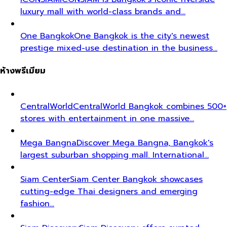
luxury mall with world-class brands and…
One Bangkok
One Bangkok is the city's newest
prestige mixed-use destination in the business…
ห้างพรีเมียม
CentralWorld
CentralWorld Bangkok combines 500+
stores with entertainment in one massive…
Mega Bangna
Discover Mega Bangna, Bangkok's
largest suburban shopping mall. International…
Siam Center
Siam Center Bangkok showcases
cutting-edge Thai designers and emerging
fashion…