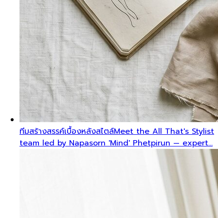
ทีมสร้างสรรค์เบื้องหลังสไตล์
Meet the All That's Stylist
team led by Napasorn 'Mind' Phetpirun — expert…