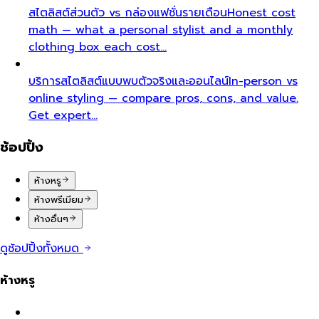
สไตลิสต์ส่วนตัว vs กล่องแฟชั่นรายเดือน
Honest cost
math — what a personal stylist and a monthly
clothing box each cost…
บริการสไตลิสต์แบบพบตัวจริงและออนไลน์
In-person vs
online styling — compare pros, cons, and value.
Get expert…
ช้อปปิ้ง
ห้างหรู
ห้างพรีเมียม
ห้างอื่นๆ
ดูช้อปปิ้งทั้งหมด
ห้างหรู