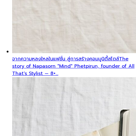
จากความหลงใหลในแฟชั่น สู่การสร้างคอมมูนิตี้สไตล์
The
story of Napasorn "Mind" Phetpirun, founder of All
That's Stylist — 8+…