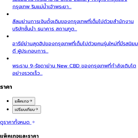
กรุงเทพ ริมแม่น้ำเจ้าพระยา…
สีลม
ย่านการเงินดั้งเดิมของกรุงเทพที่เต็มไปด้วยสำนักงาน
บริษัทชั้นนำ ธนาคาร สถานทูต…
อารีย์
ย่านสุดฮิปของกรุงเทพที่เต็มไปด้วยคนรุ่นใหม่ที่มีรสนิยม
ดี ผู้ประกอบการ…
พระราม 9-รัชดา
ย่าน New CBD ของกรุงเทพที่กำลังเติบโต
อย่างรวดเร็ว…
ราคา
แพ็คเกจ
เปรียบเทียบ
ดูราคาทั้งหมด
แพ็คเกจและราคา