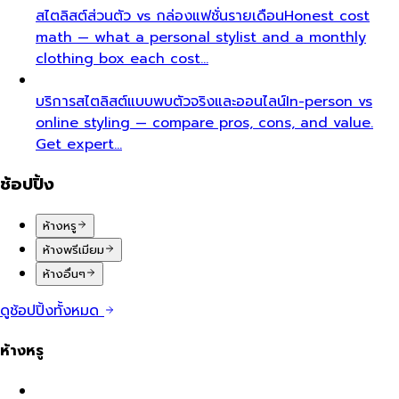
สไตลิสต์ส่วนตัว vs กล่องแฟชั่นรายเดือน
Honest cost
math — what a personal stylist and a monthly
clothing box each cost…
บริการสไตลิสต์แบบพบตัวจริงและออนไลน์
In-person vs
online styling — compare pros, cons, and value.
Get expert…
ช้อปปิ้ง
ห้างหรู
ห้างพรีเมียม
ห้างอื่นๆ
ดูช้อปปิ้งทั้งหมด
ห้างหรู