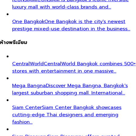
luxury mall with world-class brands and…
One Bangkok
One Bangkok is the city's newest
prestige mixed-use destination in the business…
ห้างพรีเมียม
CentralWorld
CentralWorld Bangkok combines 500+
stores with entertainment in one massive…
Mega Bangna
Discover Mega Bangna, Bangkok's
largest suburban shopping mall. International…
Siam Center
Siam Center Bangkok showcases
cutting-edge Thai designers and emerging
fashion…