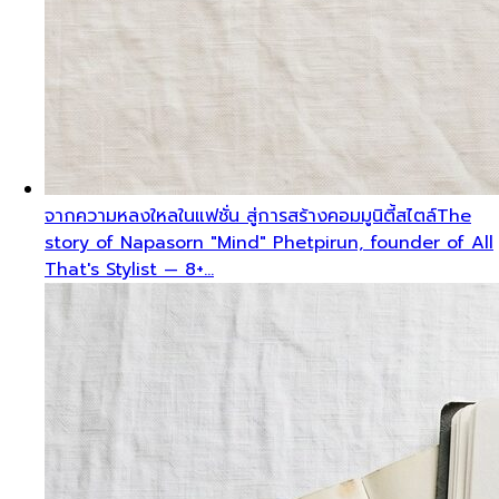
จากความหลงใหลในแฟชั่น สู่การสร้างคอมมูนิตี้สไตล์
The
story of Napasorn "Mind" Phetpirun, founder of All
That's Stylist — 8+…