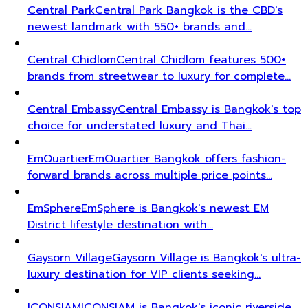
Central Park
Central Park Bangkok is the CBD's
newest landmark with 550+ brands and…
Central Chidlom
Central Chidlom features 500+
brands from streetwear to luxury for complete…
Central Embassy
Central Embassy is Bangkok's top
choice for understated luxury and Thai…
EmQuartier
EmQuartier Bangkok offers fashion-
forward brands across multiple price points…
EmSphere
EmSphere is Bangkok's newest EM
District lifestyle destination with…
Gaysorn Village
Gaysorn Village is Bangkok's ultra-
luxury destination for VIP clients seeking…
ICONSIAM
ICONSIAM is Bangkok's iconic riverside