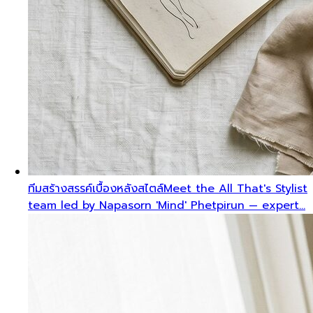
ทีมสร้างสรรค์เบื้องหลังสไตล์
Meet the All That's Stylist
team led by Napasorn 'Mind' Phetpirun — expert…