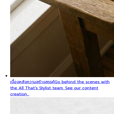
เบื้องหลังความสร้างสรรค์
Go behind the scenes with
the All That's Stylist team. See our content
creation…