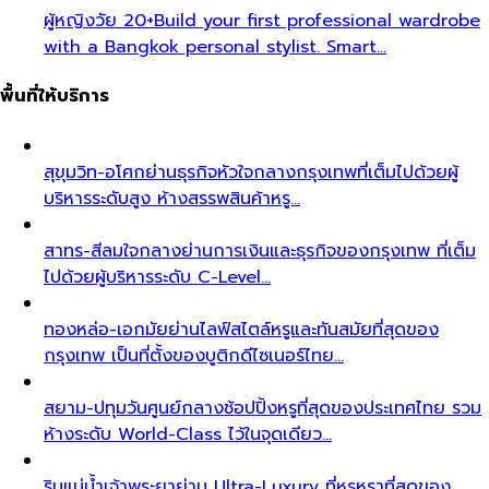
ผู้หญิงวัย 20+
Build your first professional wardrobe
with a Bangkok personal stylist. Smart…
พื้นที่ให้บริการ
สุขุมวิท-อโศก
ย่านธุรกิจหัวใจกลางกรุงเทพที่เต็มไปด้วยผู้
บริหารระดับสูง ห้างสรรพสินค้าหรู…
สาทร-สีลม
ใจกลางย่านการเงินและธุรกิจของกรุงเทพ ที่เต็ม
ไปด้วยผู้บริหารระดับ C-Level…
ทองหล่อ-เอกมัย
ย่านไลฟ์สไตล์หรูและทันสมัยที่สุดของ
กรุงเทพ เป็นที่ตั้งของบูติกดีไซเนอร์ไทย…
สยาม-ปทุมวัน
ศูนย์กลางช้อปปิ้งหรูที่สุดของประเทศไทย รวม
ห้างระดับ World-Class ไว้ในจุดเดียว…
ริมแม่น้ำเจ้าพระยา
ย่าน Ultra-Luxury ที่หรูหราที่สุดของ