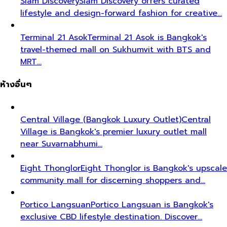
Siam Discovery
Siam Discovery offers curated
lifestyle and design-forward fashion for creative…
Terminal 21 Asok
Terminal 21 Asok is Bangkok's
travel-themed mall on Sukhumvit with BTS and
MRT…
ห้างอื่นๆ
Central Village (Bangkok Luxury Outlet)
Central
Village is Bangkok's premier luxury outlet mall
near Suvarnabhumi…
Eight Thonglor
Eight Thonglor is Bangkok's upscale
community mall for discerning shoppers and…
Portico Langsuan
Portico Langsuan is Bangkok's
exclusive CBD lifestyle destination. Discover…