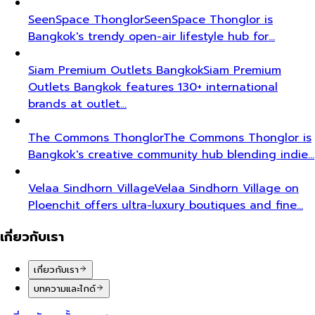
SeenSpace Thonglor
SeenSpace Thonglor is
Bangkok's trendy open-air lifestyle hub for…
Siam Premium Outlets Bangkok
Siam Premium
Outlets Bangkok features 130+ international
brands at outlet…
The Commons Thonglor
The Commons Thonglor is
Bangkok's creative community hub blending indie…
Velaa Sindhorn Village
Velaa Sindhorn Village on
Ploenchit offers ultra-luxury boutiques and fine…
เกี่ยวกับเรา
เกี่ยวกับเรา
บทความและไกด์