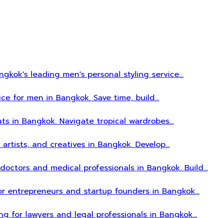
gkok's leading men's personal styling service…
ice for men in Bangkok. Save time, build…
ats in Bangkok. Navigate tropical wardrobes…
, artists, and creatives in Bangkok. Develop…
r doctors and medical professionals in Bangkok. Build…
 for entrepreneurs and startup founders in Bangkok…
ing for lawyers and legal professionals in Bangkok…