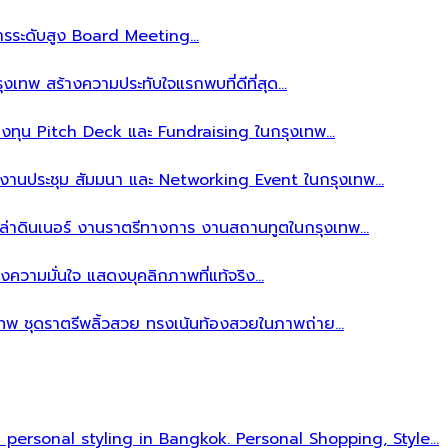
ิหารระดับสูง Board Meeting…
งเทพ สร้างความประทับใจแรกพบที่ดีที่สุด…
ลงทุน Pitch Deck และ Fundraising ในกรุงเทพ…
บงานประชุม สัมมนา และ Networking Event ในกรุงเทพ…
าล่าดินเนอร์ งานราตรีทางการ งานสถานทูตในกรุงเทพ…
งความมั่นใจ แสดงบุคลิกภาพที่แท้จริง…
เทพ ชุดราตรีพลิ้วสวย ทรงเน้นท้องสวยในภาพถ่าย…
l personal styling in Bangkok. Personal Shopping, Style…