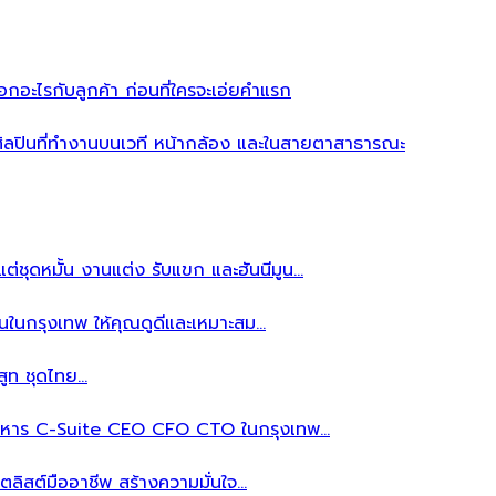
อะไรกับลูกค้า ก่อนที่ใครจะเอ่ยคำแรก
ิลปินที่ทำงานบนเวที หน้ากล้อง และในสายตาสาธารณะ
ต่ชุดหมั้น งานแต่ง รับแขก และฮันนีมูน…
นในกรุงเทพ ให้คุณดูดีและเหมาะสม…
สูท ชุดไทย…
้บริหาร C-Suite CEO CFO CTO ในกรุงเทพ…
ลิสต์มืออาชีพ สร้างความมั่นใจ…