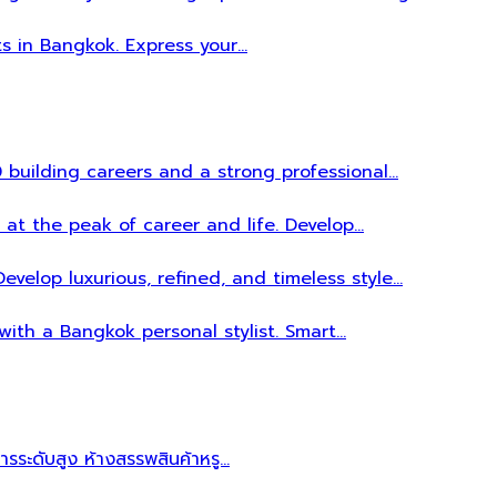
ts in Bangkok. Express your…
 building careers and a strong professional…
 at the peak of career and life. Develop…
evelop luxurious, refined, and timeless style…
 with a Bangkok personal stylist. Smart…
หารระดับสูง ห้างสรรพสินค้าหรู…