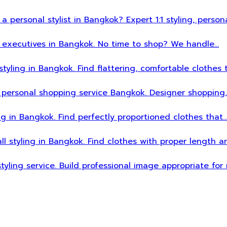
 a personal stylist in Bangkok? Expert 1:1 styling, person
sy executives in Bangkok. No time to shop? We handle…
styling in Bangkok. Find flattering, comfortable clothes 
 personal shopping service Bangkok. Designer shopping,
ing in Bangkok. Find perfectly proportioned clothes that
all styling in Bangkok. Find clothes with proper length 
styling service. Build professional image appropriate fo