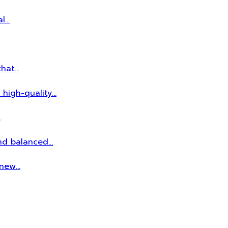
al…
that…
 high-quality…
…
and balanced…
r new…