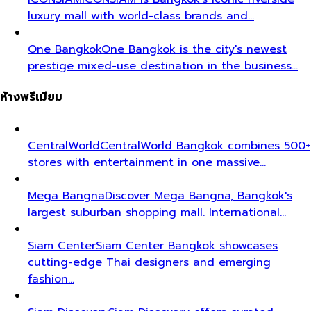
luxury mall with world-class brands and…
One Bangkok
One Bangkok is the city's newest
prestige mixed-use destination in the business…
ห้างพรีเมียม
CentralWorld
CentralWorld Bangkok combines 500+
stores with entertainment in one massive…
Mega Bangna
Discover Mega Bangna, Bangkok's
largest suburban shopping mall. International…
Siam Center
Siam Center Bangkok showcases
cutting-edge Thai designers and emerging
fashion…