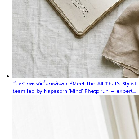
ทีมสร้างสรรค์เบื้องหลังสไตล์
Meet the All That's Stylist
team led by Napasorn 'Mind' Phetpirun — expert…