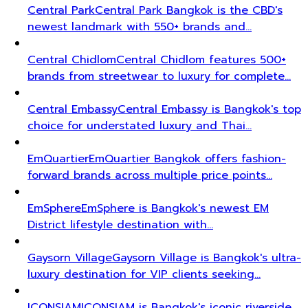
Central Park
Central Park Bangkok is the CBD's
newest landmark with 550+ brands and…
Central Chidlom
Central Chidlom features 500+
brands from streetwear to luxury for complete…
Central Embassy
Central Embassy is Bangkok's top
choice for understated luxury and Thai…
EmQuartier
EmQuartier Bangkok offers fashion-
forward brands across multiple price points…
EmSphere
EmSphere is Bangkok's newest EM
District lifestyle destination with…
Gaysorn Village
Gaysorn Village is Bangkok's ultra-
luxury destination for VIP clients seeking…
ICONSIAM
ICONSIAM is Bangkok's iconic riverside