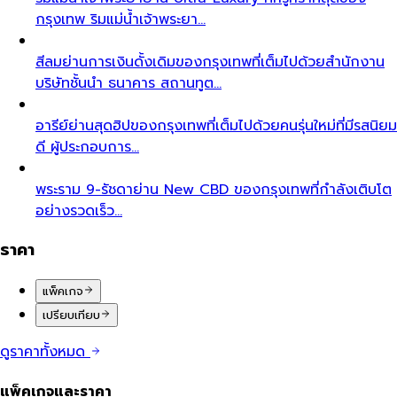
กรุงเทพ ริมแม่น้ำเจ้าพระยา…
สีลม
ย่านการเงินดั้งเดิมของกรุงเทพที่เต็มไปด้วยสำนักงาน
บริษัทชั้นนำ ธนาคาร สถานทูต…
อารีย์
ย่านสุดฮิปของกรุงเทพที่เต็มไปด้วยคนรุ่นใหม่ที่มีรสนิยม
ดี ผู้ประกอบการ…
พระราม 9-รัชดา
ย่าน New CBD ของกรุงเทพที่กำลังเติบโต
อย่างรวดเร็ว…
ราคา
แพ็คเกจ
เปรียบเทียบ
ดูราคาทั้งหมด
แพ็คเกจและราคา