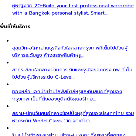
ผู้หญิงวัย 20+
Build your first professional wardrobe
with a Bangkok personal stylist. Smart…
พื้นที่ให้บริการ
สุขุมวิท-อโศก
ย่านธุรกิจหัวใจกลางกรุงเทพที่เต็มไปด้วยผู้
บริหารระดับสูง ห้างสรรพสินค้าหรู…
สาทร-สีลม
ใจกลางย่านการเงินและธุรกิจของกรุงเทพ ที่เต็ม
ไปด้วยผู้บริหารระดับ C-Level…
ทองหล่อ-เอกมัย
ย่านไลฟ์สไตล์หรูและทันสมัยที่สุดของ
กรุงเทพ เป็นที่ตั้งของบูติกดีไซเนอร์ไทย…
สยาม-ปทุมวัน
ศูนย์กลางช้อปปิ้งหรูที่สุดของประเทศไทย รวม
ห้างระดับ World-Class ไว้ในจุดเดียว…
ริมแม่น้ำเจ้าพระยา
ย่าน Ultra-Luxury ที่หรูหราที่สุดของ