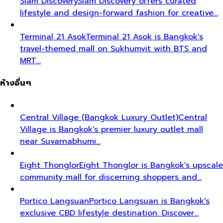
Siam Discovery
Siam Discovery offers curated
lifestyle and design-forward fashion for creative…
Terminal 21 Asok
Terminal 21 Asok is Bangkok's
travel-themed mall on Sukhumvit with BTS and
MRT…
ห้างอื่นๆ
Central Village (Bangkok Luxury Outlet)
Central
Village is Bangkok's premier luxury outlet mall
near Suvarnabhumi…
Eight Thonglor
Eight Thonglor is Bangkok's upscale
community mall for discerning shoppers and…
Portico Langsuan
Portico Langsuan is Bangkok's
exclusive CBD lifestyle destination. Discover…