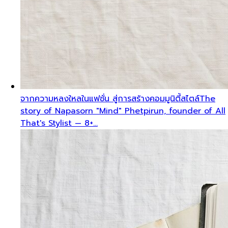
จากความหลงใหลในแฟชั่น สู่การสร้างคอมมูนิตี้สไตล์
The
story of Napasorn "Mind" Phetpirun, founder of All
That's Stylist — 8+…