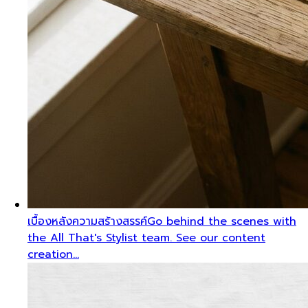
เบื้องหลังความสร้างสรรค์
Go behind the scenes with
the All That's Stylist team. See our content
creation…