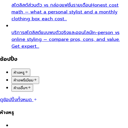
สไตลิสต์ส่วนตัว vs กล่องแฟชั่นรายเดือน
Honest cost
math — what a personal stylist and a monthly
clothing box each cost…
บริการสไตลิสต์แบบพบตัวจริงและออนไลน์
In-person vs
online styling — compare pros, cons, and value.
Get expert…
ช้อปปิ้ง
ห้างหรู
ห้างพรีเมียม
ห้างอื่นๆ
ดูช้อปปิ้งทั้งหมด
ห้างหรู