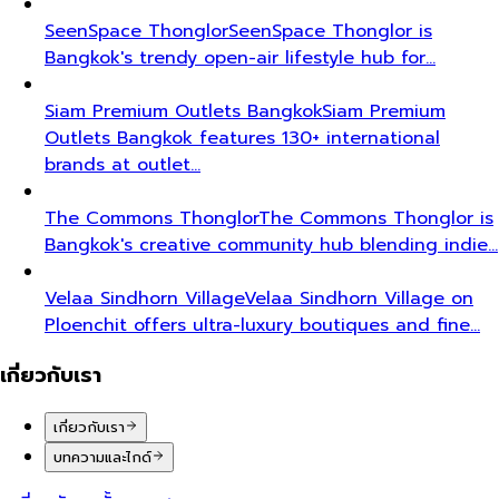
SeenSpace Thonglor
SeenSpace Thonglor is
Bangkok's trendy open-air lifestyle hub for…
Siam Premium Outlets Bangkok
Siam Premium
Outlets Bangkok features 130+ international
brands at outlet…
The Commons Thonglor
The Commons Thonglor is
Bangkok's creative community hub blending indie…
Velaa Sindhorn Village
Velaa Sindhorn Village on
Ploenchit offers ultra-luxury boutiques and fine…
เกี่ยวกับเรา
เกี่ยวกับเรา
บทความและไกด์