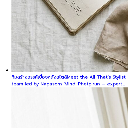
ทีมสร้างสรรค์เบื้องหลังสไตล์
Meet the All That's Stylist
team led by Napasorn 'Mind' Phetpirun — expert…