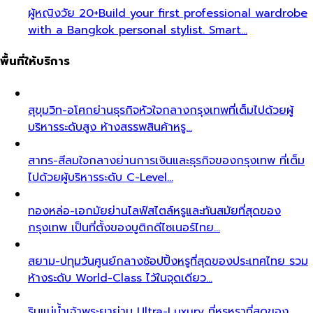
ผู้หญิงวัย 20+
Build your first professional wardrobe
with a Bangkok personal stylist. Smart…
พื้นที่ให้บริการ
สุขุมวิท-อโศก
ย่านธุรกิจหัวใจกลางกรุงเทพที่เต็มไปด้วยผู้
บริหารระดับสูง ห้างสรรพสินค้าหรู…
สาทร-สีลม
ใจกลางย่านการเงินและธุรกิจของกรุงเทพ ที่เต็ม
ไปด้วยผู้บริหารระดับ C-Level…
ทองหล่อ-เอกมัย
ย่านไลฟ์สไตล์หรูและทันสมัยที่สุดของ
กรุงเทพ เป็นที่ตั้งของบูติกดีไซเนอร์ไทย…
สยาม-ปทุมวัน
ศูนย์กลางช้อปปิ้งหรูที่สุดของประเทศไทย รวม
ห้างระดับ World-Class ไว้ในจุดเดียว…
ริมแม่น้ำเจ้าพระยา
ย่าน Ultra-Luxury ที่หรูหราที่สุดของ