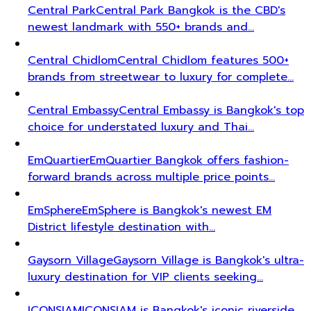
Central Park
Central Park Bangkok is the CBD's
newest landmark with 550+ brands and…
Central Chidlom
Central Chidlom features 500+
brands from streetwear to luxury for complete…
Central Embassy
Central Embassy is Bangkok's top
choice for understated luxury and Thai…
EmQuartier
EmQuartier Bangkok offers fashion-
forward brands across multiple price points…
EmSphere
EmSphere is Bangkok's newest EM
District lifestyle destination with…
Gaysorn Village
Gaysorn Village is Bangkok's ultra-
luxury destination for VIP clients seeking…
ICONSIAM
ICONSIAM is Bangkok's iconic riverside