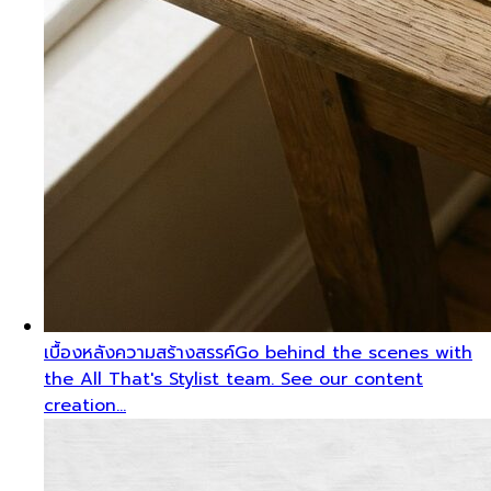
เบื้องหลังความสร้างสรรค์
Go behind the scenes with
the All That's Stylist team. See our content
creation…