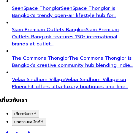
SeenSpace Thonglor
SeenSpace Thonglor is
Bangkok's trendy open-air lifestyle hub for…
Siam Premium Outlets Bangkok
Siam Premium
Outlets Bangkok features 130+ international
brands at outlet…
The Commons Thonglor
The Commons Thonglor is
Bangkok's creative community hub blending indie…
Velaa Sindhorn Village
Velaa Sindhorn Village on
Ploenchit offers ultra-luxury boutiques and fine…
เกี่ยวกับเรา
เกี่ยวกับเรา
บทความและไกด์