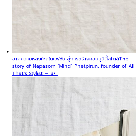
จากความหลงใหลในแฟชั่น สู่การสร้างคอมมูนิตี้สไตล์
The
story of Napasorn "Mind" Phetpirun, founder of All
That's Stylist — 8+…