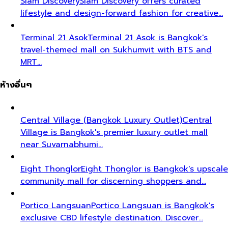
Siam Discovery
Siam Discovery offers curated
lifestyle and design-forward fashion for creative…
Terminal 21 Asok
Terminal 21 Asok is Bangkok's
travel-themed mall on Sukhumvit with BTS and
MRT…
ห้างอื่นๆ
Central Village (Bangkok Luxury Outlet)
Central
Village is Bangkok's premier luxury outlet mall
near Suvarnabhumi…
Eight Thonglor
Eight Thonglor is Bangkok's upscale
community mall for discerning shoppers and…
Portico Langsuan
Portico Langsuan is Bangkok's
exclusive CBD lifestyle destination. Discover…