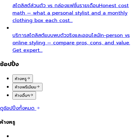
สไตลิสต์ส่วนตัว vs กล่องแฟชั่นรายเดือน
Honest cost
math — what a personal stylist and a monthly
clothing box each cost…
บริการสไตลิสต์แบบพบตัวจริงและออนไลน์
In-person vs
online styling — compare pros, cons, and value.
Get expert…
ช้อปปิ้ง
ห้างหรู
ห้างพรีเมียม
ห้างอื่นๆ
ดูช้อปปิ้งทั้งหมด
ห้างหรู