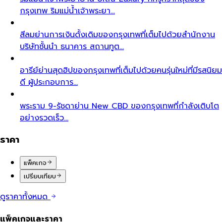
กรุงเทพ ริมแม่น้ำเจ้าพระยา…
สีลม
ย่านการเงินดั้งเดิมของกรุงเทพที่เต็มไปด้วยสำนักงาน
บริษัทชั้นนำ ธนาคาร สถานทูต…
อารีย์
ย่านสุดฮิปของกรุงเทพที่เต็มไปด้วยคนรุ่นใหม่ที่มีรสนิยม
ดี ผู้ประกอบการ…
พระราม 9-รัชดา
ย่าน New CBD ของกรุงเทพที่กำลังเติบโต
อย่างรวดเร็ว…
ราคา
แพ็คเกจ
เปรียบเทียบ
ดูราคาทั้งหมด
แพ็คเกจและราคา