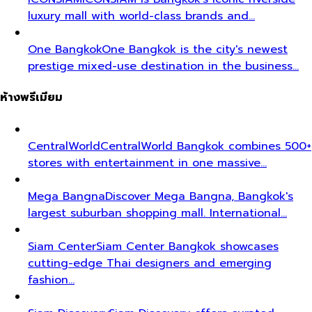
luxury mall with world-class brands and…
One Bangkok
One Bangkok is the city's newest
prestige mixed-use destination in the business…
ห้างพรีเมียม
CentralWorld
CentralWorld Bangkok combines 500+
stores with entertainment in one massive…
Mega Bangna
Discover Mega Bangna, Bangkok's
largest suburban shopping mall. International…
Siam Center
Siam Center Bangkok showcases
cutting-edge Thai designers and emerging
fashion…