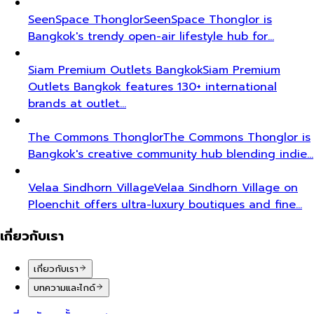
SeenSpace Thonglor
SeenSpace Thonglor is
Bangkok's trendy open-air lifestyle hub for…
Siam Premium Outlets Bangkok
Siam Premium
Outlets Bangkok features 130+ international
brands at outlet…
The Commons Thonglor
The Commons Thonglor is
Bangkok's creative community hub blending indie…
Velaa Sindhorn Village
Velaa Sindhorn Village on
Ploenchit offers ultra-luxury boutiques and fine…
เกี่ยวกับเรา
เกี่ยวกับเรา
บทความและไกด์