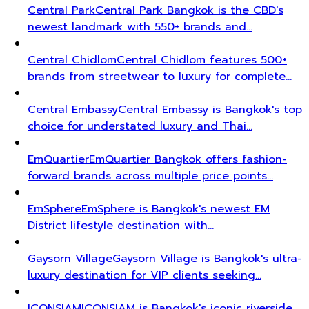
Central Park
Central Park Bangkok is the CBD's
newest landmark with 550+ brands and…
Central Chidlom
Central Chidlom features 500+
brands from streetwear to luxury for complete…
Central Embassy
Central Embassy is Bangkok's top
choice for understated luxury and Thai…
EmQuartier
EmQuartier Bangkok offers fashion-
forward brands across multiple price points…
EmSphere
EmSphere is Bangkok's newest EM
District lifestyle destination with…
Gaysorn Village
Gaysorn Village is Bangkok's ultra-
luxury destination for VIP clients seeking…
ICONSIAM
ICONSIAM is Bangkok's iconic riverside