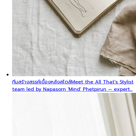
ทีมสร้างสรรค์เบื้องหลังสไตล์
Meet the All That's Stylist
team led by Napasorn 'Mind' Phetpirun — expert…