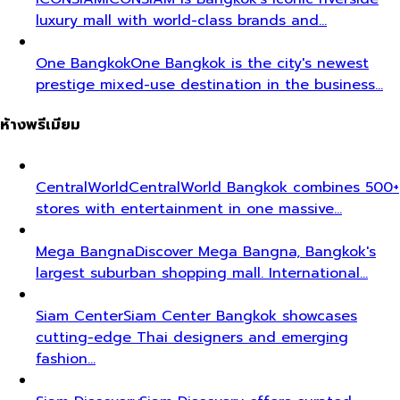
luxury mall with world-class brands and…
One Bangkok
One Bangkok is the city's newest
prestige mixed-use destination in the business…
ห้างพรีเมียม
CentralWorld
CentralWorld Bangkok combines 500+
stores with entertainment in one massive…
Mega Bangna
Discover Mega Bangna, Bangkok's
largest suburban shopping mall. International…
Siam Center
Siam Center Bangkok showcases
cutting-edge Thai designers and emerging
fashion…