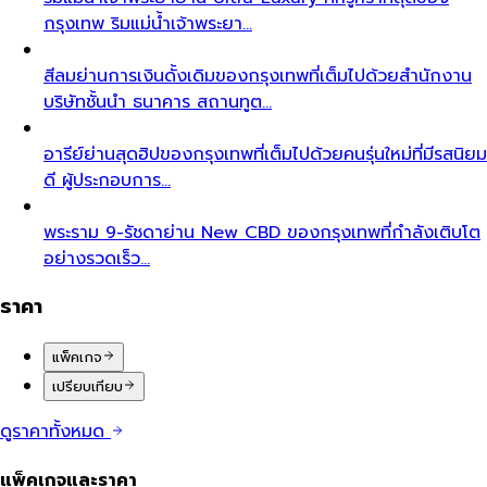
กรุงเทพ ริมแม่น้ำเจ้าพระยา…
สีลม
ย่านการเงินดั้งเดิมของกรุงเทพที่เต็มไปด้วยสำนักงาน
บริษัทชั้นนำ ธนาคาร สถานทูต…
อารีย์
ย่านสุดฮิปของกรุงเทพที่เต็มไปด้วยคนรุ่นใหม่ที่มีรสนิยม
ดี ผู้ประกอบการ…
พระราม 9-รัชดา
ย่าน New CBD ของกรุงเทพที่กำลังเติบโต
อย่างรวดเร็ว…
ราคา
แพ็คเกจ
เปรียบเทียบ
ดูราคาทั้งหมด
แพ็คเกจและราคา