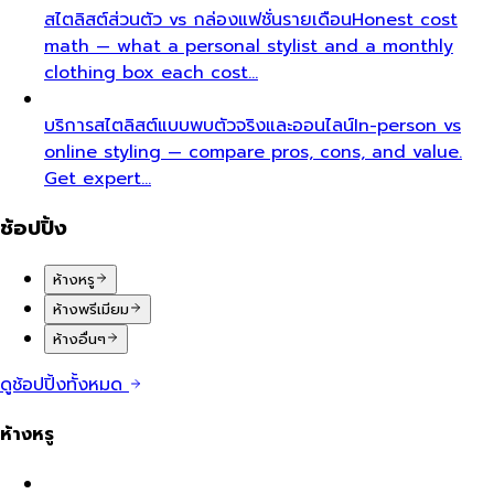
สไตลิสต์ส่วนตัว vs กล่องแฟชั่นรายเดือน
Honest cost
math — what a personal stylist and a monthly
clothing box each cost…
บริการสไตลิสต์แบบพบตัวจริงและออนไลน์
In-person vs
online styling — compare pros, cons, and value.
Get expert…
ช้อปปิ้ง
ห้างหรู
ห้างพรีเมียม
ห้างอื่นๆ
ดูช้อปปิ้งทั้งหมด
ห้างหรู