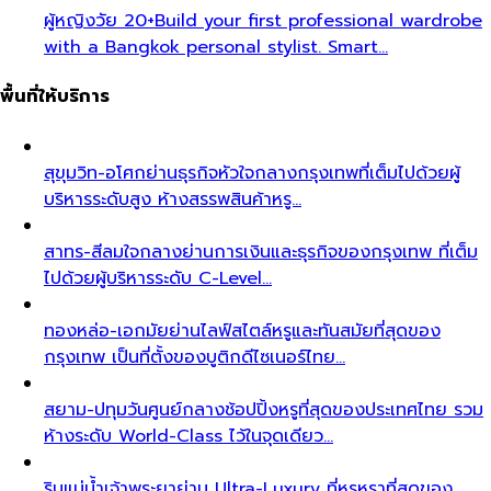
ผู้หญิงวัย 20+
Build your first professional wardrobe
with a Bangkok personal stylist. Smart…
พื้นที่ให้บริการ
สุขุมวิท-อโศก
ย่านธุรกิจหัวใจกลางกรุงเทพที่เต็มไปด้วยผู้
บริหารระดับสูง ห้างสรรพสินค้าหรู…
สาทร-สีลม
ใจกลางย่านการเงินและธุรกิจของกรุงเทพ ที่เต็ม
ไปด้วยผู้บริหารระดับ C-Level…
ทองหล่อ-เอกมัย
ย่านไลฟ์สไตล์หรูและทันสมัยที่สุดของ
กรุงเทพ เป็นที่ตั้งของบูติกดีไซเนอร์ไทย…
สยาม-ปทุมวัน
ศูนย์กลางช้อปปิ้งหรูที่สุดของประเทศไทย รวม
ห้างระดับ World-Class ไว้ในจุดเดียว…
ริมแม่น้ำเจ้าพระยา
ย่าน Ultra-Luxury ที่หรูหราที่สุดของ