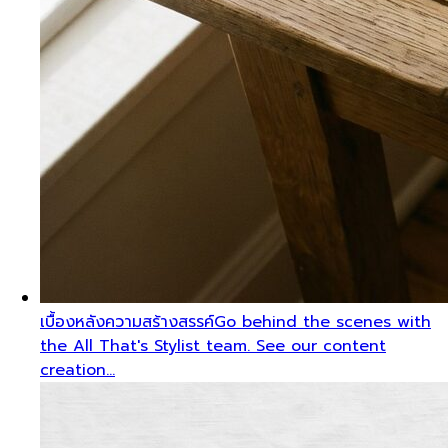
เบื้องหลังความสร้างสรรค์
Go behind the scenes with
the All That's Stylist team. See our content
creation…