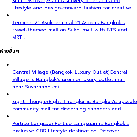
Siam Discovery
Siam Discovery offers curated
lifestyle and design-forward fashion for creative…
Terminal 21 Asok
Terminal 21 Asok is Bangkok's
travel-themed mall on Sukhumvit with BTS and
MRT…
ห้างอื่นๆ
Central Village (Bangkok Luxury Outlet)
Central
Village is Bangkok's premier luxury outlet mall
near Suvarnabhumi…
Eight Thonglor
Eight Thonglor is Bangkok's upscale
community mall for discerning shoppers and…
Portico Langsuan
Portico Langsuan is Bangkok's
exclusive CBD lifestyle destination. Discover…