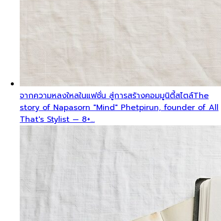
จากความหลงใหลในแฟชั่น สู่การสร้างคอมมูนิตี้สไตล์
The
story of Napasorn "Mind" Phetpirun, founder of All
That's Stylist — 8+…