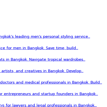
gkok's leading men's personal styling service…
ice for men in Bangkok. Save time, build…
ats in Bangkok. Navigate tropical wardrobes…
, artists, and creatives in Bangkok. Develop…
r doctors and medical professionals in Bangkok. Build…
 for entrepreneurs and startup founders in Bangkok…
ing for lawyers and legal professionals in Bangkok…