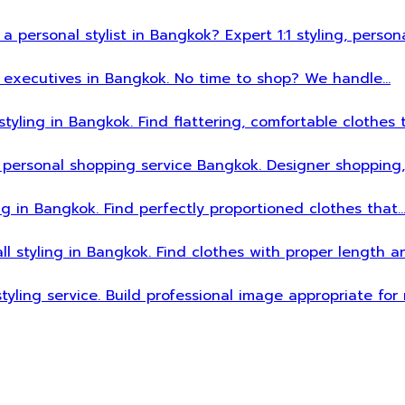
 a personal stylist in Bangkok? Expert 1:1 styling, person
sy executives in Bangkok. No time to shop? We handle…
styling in Bangkok. Find flattering, comfortable clothes 
 personal shopping service Bangkok. Designer shopping,
ing in Bangkok. Find perfectly proportioned clothes that
all styling in Bangkok. Find clothes with proper length 
styling service. Build professional image appropriate fo