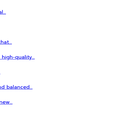
al…
that…
 high-quality…
…
and balanced…
r new…