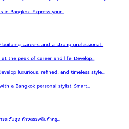
ts in Bangkok. Express your…
 building careers and a strong professional…
 at the peak of career and life. Develop…
evelop luxurious, refined, and timeless style…
 with a Bangkok personal stylist. Smart…
หารระดับสูง ห้างสรรพสินค้าหรู…