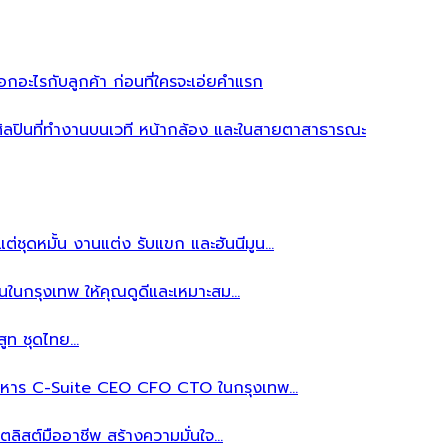
อะไรกับลูกค้า ก่อนที่ใครจะเอ่ยคำแรก
ิลปินที่ทำงานบนเวที หน้ากล้อง และในสายตาสาธารณะ
ต่ชุดหมั้น งานแต่ง รับแขก และฮันนีมูน…
นในกรุงเทพ ให้คุณดูดีและเหมาะสม…
สูท ชุดไทย…
้บริหาร C-Suite CEO CFO CTO ในกรุงเทพ…
ลิสต์มืออาชีพ สร้างความมั่นใจ…