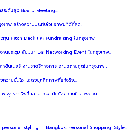
ิหารระดับสูง Board Meeting…
งเทพ สร้างความประทับใจแรกพบที่ดีที่สุด…
ลงทุน Pitch Deck และ Fundraising ในกรุงเทพ…
บงานประชุม สัมมนา และ Networking Event ในกรุงเทพ…
าล่าดินเนอร์ งานราตรีทางการ งานสถานทูตในกรุงเทพ…
งความมั่นใจ แสดงบุคลิกภาพที่แท้จริง…
เทพ ชุดราตรีพลิ้วสวย ทรงเน้นท้องสวยในภาพถ่าย…
l personal styling in Bangkok. Personal Shopping, Style…