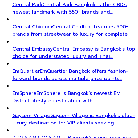
Central Park
Central Park Bangkok is the CBD's
newest landmark with 550+ brands and…
Central Chidlom
Central Chidlom features 500+
brands from streetwear to luxury for complete…
Central Embassy
Central Embassy is Bangkok's top
choice for understated luxury and Thai…
EmQuartier
EmQuartier Bangkok offers fashion-
forward brands across multiple price points…
EmSphere
EmSphere is Bangkok's newest EM
District lifestyle destination with…
Gaysorn Village
Gaysorn Village is Bangkok's ultra-
luxury destination for VIP clients seeking…
ICONSIAM
ICONSIAM is Bangkok's iconic riverside