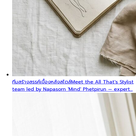
ทีมสร้างสรรค์เบื้องหลังสไตล์
Meet the All That's Stylist
team led by Napasorn 'Mind' Phetpirun — expert…