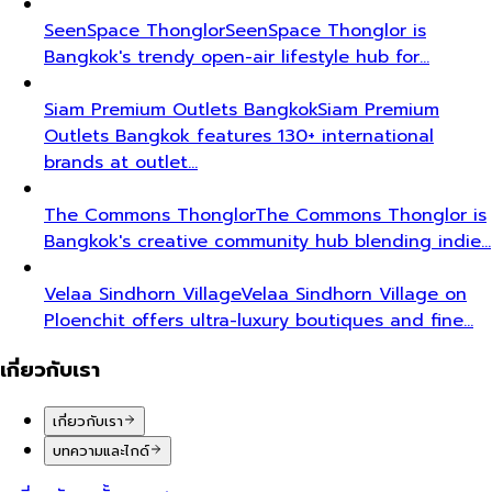
SeenSpace Thonglor
SeenSpace Thonglor is
Bangkok's trendy open-air lifestyle hub for…
Siam Premium Outlets Bangkok
Siam Premium
Outlets Bangkok features 130+ international
brands at outlet…
The Commons Thonglor
The Commons Thonglor is
Bangkok's creative community hub blending indie…
Velaa Sindhorn Village
Velaa Sindhorn Village on
Ploenchit offers ultra-luxury boutiques and fine…
เกี่ยวกับเรา
เกี่ยวกับเรา
บทความและไกด์