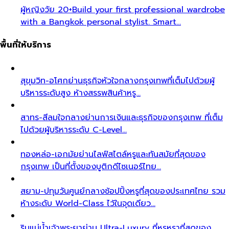
ผู้หญิงวัย 20+
Build your first professional wardrobe
with a Bangkok personal stylist. Smart…
พื้นที่ให้บริการ
สุขุมวิท-อโศก
ย่านธุรกิจหัวใจกลางกรุงเทพที่เต็มไปด้วยผู้
บริหารระดับสูง ห้างสรรพสินค้าหรู…
สาทร-สีลม
ใจกลางย่านการเงินและธุรกิจของกรุงเทพ ที่เต็ม
ไปด้วยผู้บริหารระดับ C-Level…
ทองหล่อ-เอกมัย
ย่านไลฟ์สไตล์หรูและทันสมัยที่สุดของ
กรุงเทพ เป็นที่ตั้งของบูติกดีไซเนอร์ไทย…
สยาม-ปทุมวัน
ศูนย์กลางช้อปปิ้งหรูที่สุดของประเทศไทย รวม
ห้างระดับ World-Class ไว้ในจุดเดียว…
ริมแม่น้ำเจ้าพระยา
ย่าน Ultra-Luxury ที่หรูหราที่สุดของ