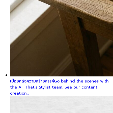
เบื้องหลังความสร้างสรรค์
Go behind the scenes with
the All That's Stylist team. See our content
creation…