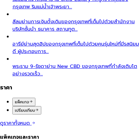
กรุงเทพ ริมแม่น้ำเจ้าพระยา…
สีลม
ย่านการเงินดั้งเดิมของกรุงเทพที่เต็มไปด้วยสำนักงาน
บริษัทชั้นนำ ธนาคาร สถานทูต…
อารีย์
ย่านสุดฮิปของกรุงเทพที่เต็มไปด้วยคนรุ่นใหม่ที่มีรสนิยม
ดี ผู้ประกอบการ…
พระราม 9-รัชดา
ย่าน New CBD ของกรุงเทพที่กำลังเติบโต
อย่างรวดเร็ว…
ราคา
แพ็คเกจ
เปรียบเทียบ
ดูราคาทั้งหมด
แพ็คเกจและราคา