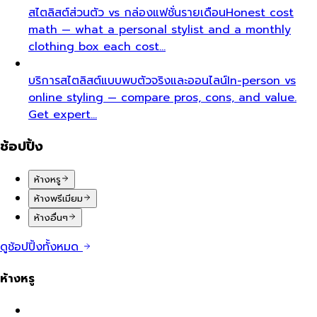
สไตลิสต์ส่วนตัว vs กล่องแฟชั่นรายเดือน
Honest cost
math — what a personal stylist and a monthly
clothing box each cost…
บริการสไตลิสต์แบบพบตัวจริงและออนไลน์
In-person vs
online styling — compare pros, cons, and value.
Get expert…
ช้อปปิ้ง
ห้างหรู
ห้างพรีเมียม
ห้างอื่นๆ
ดูช้อปปิ้งทั้งหมด
ห้างหรู