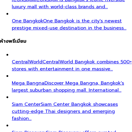
luxury mall with world-class brands and…
One Bangkok
One Bangkok is the city's newest
prestige mixed-use destination in the business…
ห้างพรีเมียม
CentralWorld
CentralWorld Bangkok combines 500+
stores with entertainment in one massive…
Mega Bangna
Discover Mega Bangna, Bangkok's
largest suburban shopping mall. International…
Siam Center
Siam Center Bangkok showcases
cutting-edge Thai designers and emerging
fashion…