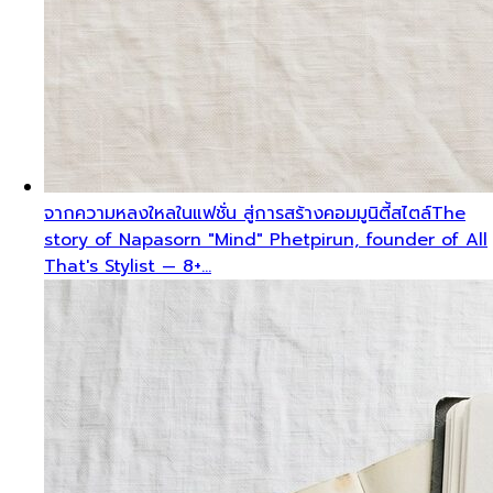
จากความหลงใหลในแฟชั่น สู่การสร้างคอมมูนิตี้สไตล์
The
story of Napasorn "Mind" Phetpirun, founder of All
That's Stylist — 8+…