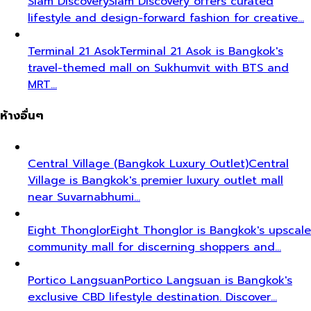
Siam Discovery
Siam Discovery offers curated
lifestyle and design-forward fashion for creative…
Terminal 21 Asok
Terminal 21 Asok is Bangkok's
travel-themed mall on Sukhumvit with BTS and
MRT…
ห้างอื่นๆ
Central Village (Bangkok Luxury Outlet)
Central
Village is Bangkok's premier luxury outlet mall
near Suvarnabhumi…
Eight Thonglor
Eight Thonglor is Bangkok's upscale
community mall for discerning shoppers and…
Portico Langsuan
Portico Langsuan is Bangkok's
exclusive CBD lifestyle destination. Discover…