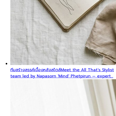
ทีมสร้างสรรค์เบื้องหลังสไตล์
Meet the All That's Stylist
team led by Napasorn 'Mind' Phetpirun — expert…