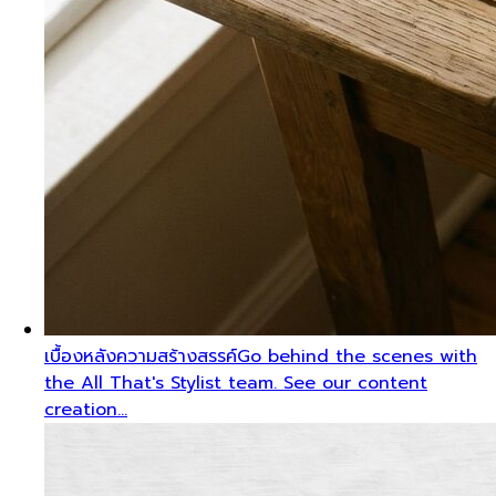
เบื้องหลังความสร้างสรรค์
Go behind the scenes with
the All That's Stylist team. See our content
creation…