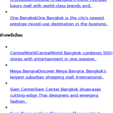
luxury mall with world-class brands and…
One Bangkok
One Bangkok is the city's newest
prestige mixed-use destination in the business…
ห้างพรีเมียม
CentralWorld
CentralWorld Bangkok combines 500+
stores with entertainment in one massive…
Mega Bangna
Discover Mega Bangna, Bangkok's
largest suburban shopping mall. International…
Siam Center
Siam Center Bangkok showcases
cutting-edge Thai designers and emerging
fashion…