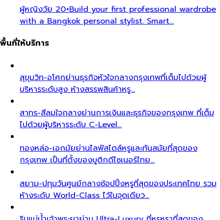
ผู้หญิงวัย 20+
Build your first professional wardrobe
with a Bangkok personal stylist. Smart…
พื้นที่ให้บริการ
สุขุมวิท-อโศก
ย่านธุรกิจหัวใจกลางกรุงเทพที่เต็มไปด้วยผู้
บริหารระดับสูง ห้างสรรพสินค้าหรู…
สาทร-สีลม
ใจกลางย่านการเงินและธุรกิจของกรุงเทพ ที่เต็ม
ไปด้วยผู้บริหารระดับ C-Level…
ทองหล่อ-เอกมัย
ย่านไลฟ์สไตล์หรูและทันสมัยที่สุดของ
กรุงเทพ เป็นที่ตั้งของบูติกดีไซเนอร์ไทย…
สยาม-ปทุมวัน
ศูนย์กลางช้อปปิ้งหรูที่สุดของประเทศไทย รวม
ห้างระดับ World-Class ไว้ในจุดเดียว…
ริมแม่น้ำเจ้าพระยา
ย่าน Ultra-Luxury ที่หรูหราที่สุดของ