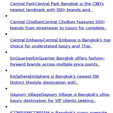
Central Park
Central Park Bangkok is the CBD's
newest landmark with 550+ brands and…
Central Chidlom
Central Chidlom features 500+
brands from streetwear to luxury for complete…
Central Embassy
Central Embassy is Bangkok's top
choice for understated luxury and Thai…
EmQuartier
EmQuartier Bangkok offers fashion-
forward brands across multiple price points…
EmSphere
EmSphere is Bangkok's newest EM
District lifestyle destination with…
Gaysorn Village
Gaysorn Village is Bangkok's ultra-
luxury destination for VIP clients seeking…
ICONSIAM
ICONSIAM is Bangkok's iconic riverside