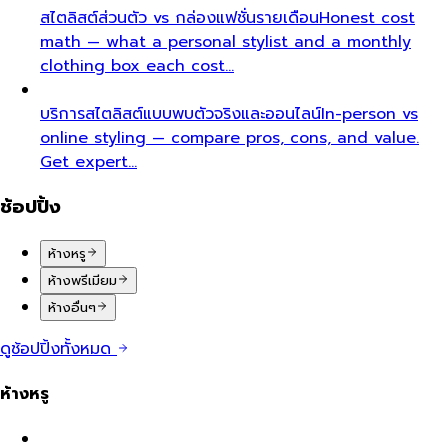
สไตลิสต์ส่วนตัว vs กล่องแฟชั่นรายเดือน
Honest cost
math — what a personal stylist and a monthly
clothing box each cost…
บริการสไตลิสต์แบบพบตัวจริงและออนไลน์
In-person vs
online styling — compare pros, cons, and value.
Get expert…
ช้อปปิ้ง
ห้างหรู
ห้างพรีเมียม
ห้างอื่นๆ
ดูช้อปปิ้งทั้งหมด
ห้างหรู