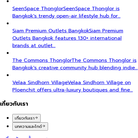
SeenSpace Thonglor
SeenSpace Thonglor is
Bangkok's trendy open-air lifestyle hub for…
Siam Premium Outlets Bangkok
Siam Premium
Outlets Bangkok features 130+ international
brands at outlet…
The Commons Thonglor
The Commons Thonglor is
Bangkok's creative community hub blending indie…
Velaa Sindhorn Village
Velaa Sindhorn Village on
Ploenchit offers ultra-luxury boutiques and fine…
เกี่ยวกับเรา
เกี่ยวกับเรา
บทความและไกด์