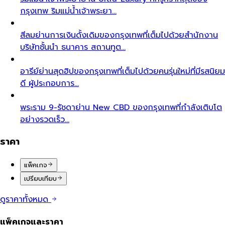
กรุงเทพ ริมแม่น้ำเจ้าพระยา…
สีลม
ย่านการเงินดั้งเดิมของกรุงเทพที่เต็มไปด้วยสำนักงาน
บริษัทชั้นนำ ธนาคาร สถานทูต…
อารีย์
ย่านสุดฮิปของกรุงเทพที่เต็มไปด้วยคนรุ่นใหม่ที่มีรสนิยม
ดี ผู้ประกอบการ…
พระราม 9-รัชดา
ย่าน New CBD ของกรุงเทพที่กำลังเติบโต
อย่างรวดเร็ว…
ราคา
แพ็คเกจ
เปรียบเทียบ
ดูราคาทั้งหมด
แพ็คเกจและราคา