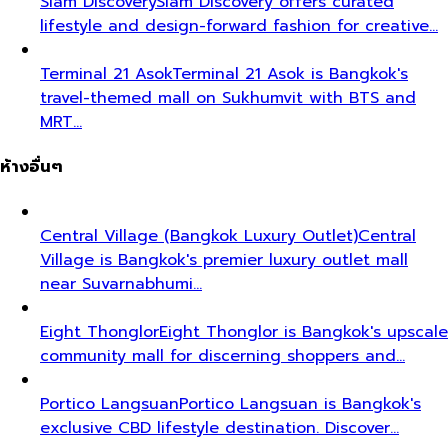
Siam Discovery
Siam Discovery offers curated
lifestyle and design-forward fashion for creative…
Terminal 21 Asok
Terminal 21 Asok is Bangkok's
travel-themed mall on Sukhumvit with BTS and
MRT…
ห้างอื่นๆ
Central Village (Bangkok Luxury Outlet)
Central
Village is Bangkok's premier luxury outlet mall
near Suvarnabhumi…
Eight Thonglor
Eight Thonglor is Bangkok's upscale
community mall for discerning shoppers and…
Portico Langsuan
Portico Langsuan is Bangkok's
exclusive CBD lifestyle destination. Discover…