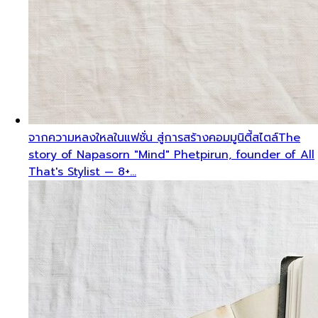
จากความหลงใหลในแฟชั่น สู่การสร้างคอมมูนิตี้สไตล์
The
story of Napasorn "Mind" Phetpirun, founder of All
That's Stylist — 8+…