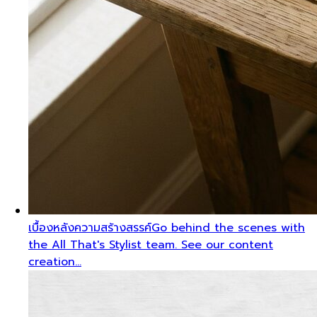
เบื้องหลังความสร้างสรรค์
Go behind the scenes with
the All That's Stylist team. See our content
creation…