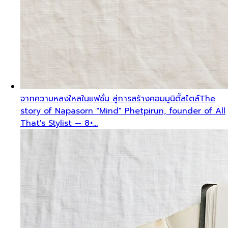
จากความหลงใหลในแฟชั่น สู่การสร้างคอมมูนิตี้สไตล์
The
story of Napasorn "Mind" Phetpirun, founder of All
That's Stylist — 8+…