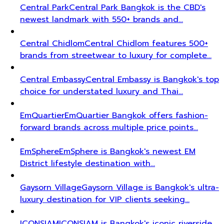
Central Park
Central Park Bangkok is the CBD's
newest landmark with 550+ brands and…
Central Chidlom
Central Chidlom features 500+
brands from streetwear to luxury for complete…
Central Embassy
Central Embassy is Bangkok's top
choice for understated luxury and Thai…
EmQuartier
EmQuartier Bangkok offers fashion-
forward brands across multiple price points…
EmSphere
EmSphere is Bangkok's newest EM
District lifestyle destination with…
Gaysorn Village
Gaysorn Village is Bangkok's ultra-
luxury destination for VIP clients seeking…
ICONSIAM
ICONSIAM is Bangkok's iconic riverside