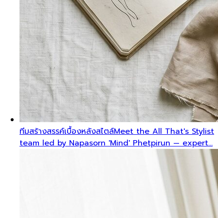
ทีมสร้างสรรค์เบื้องหลังสไตล์
Meet the All That's Stylist
team led by Napasorn 'Mind' Phetpirun — expert…