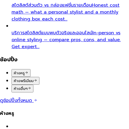
สไตลิสต์ส่วนตัว vs กล่องแฟชั่นรายเดือน
Honest cost
math — what a personal stylist and a monthly
clothing box each cost…
บริการสไตลิสต์แบบพบตัวจริงและออนไลน์
In-person vs
online styling — compare pros, cons, and value.
Get expert…
ช้อปปิ้ง
ห้างหรู
ห้างพรีเมียม
ห้างอื่นๆ
ดูช้อปปิ้งทั้งหมด
ห้างหรู