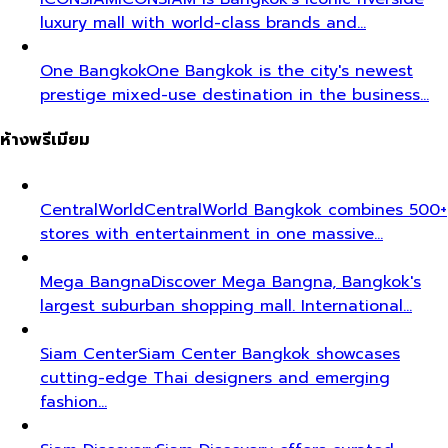
luxury mall with world-class brands and…
One Bangkok
One Bangkok is the city's newest
prestige mixed-use destination in the business…
ห้างพรีเมียม
CentralWorld
CentralWorld Bangkok combines 500+
stores with entertainment in one massive…
Mega Bangna
Discover Mega Bangna, Bangkok's
largest suburban shopping mall. International…
Siam Center
Siam Center Bangkok showcases
cutting-edge Thai designers and emerging
fashion…