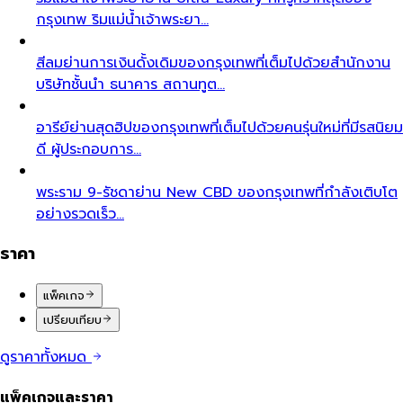
กรุงเทพ ริมแม่น้ำเจ้าพระยา…
สีลม
ย่านการเงินดั้งเดิมของกรุงเทพที่เต็มไปด้วยสำนักงาน
บริษัทชั้นนำ ธนาคาร สถานทูต…
อารีย์
ย่านสุดฮิปของกรุงเทพที่เต็มไปด้วยคนรุ่นใหม่ที่มีรสนิยม
ดี ผู้ประกอบการ…
พระราม 9-รัชดา
ย่าน New CBD ของกรุงเทพที่กำลังเติบโต
อย่างรวดเร็ว…
ราคา
แพ็คเกจ
เปรียบเทียบ
ดูราคาทั้งหมด
แพ็คเกจและราคา