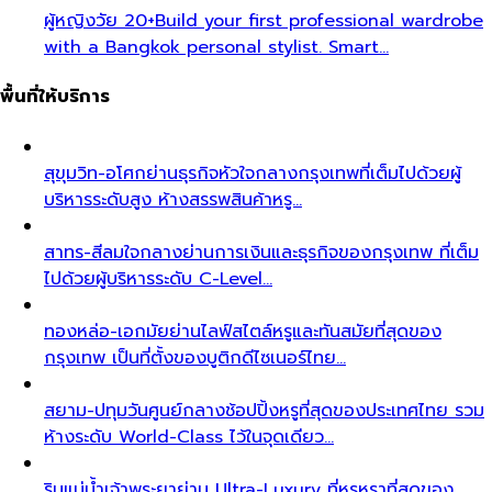
ผู้หญิงวัย 20+
Build your first professional wardrobe
with a Bangkok personal stylist. Smart…
พื้นที่ให้บริการ
สุขุมวิท-อโศก
ย่านธุรกิจหัวใจกลางกรุงเทพที่เต็มไปด้วยผู้
บริหารระดับสูง ห้างสรรพสินค้าหรู…
สาทร-สีลม
ใจกลางย่านการเงินและธุรกิจของกรุงเทพ ที่เต็ม
ไปด้วยผู้บริหารระดับ C-Level…
ทองหล่อ-เอกมัย
ย่านไลฟ์สไตล์หรูและทันสมัยที่สุดของ
กรุงเทพ เป็นที่ตั้งของบูติกดีไซเนอร์ไทย…
สยาม-ปทุมวัน
ศูนย์กลางช้อปปิ้งหรูที่สุดของประเทศไทย รวม
ห้างระดับ World-Class ไว้ในจุดเดียว…
ริมแม่น้ำเจ้าพระยา
ย่าน Ultra-Luxury ที่หรูหราที่สุดของ