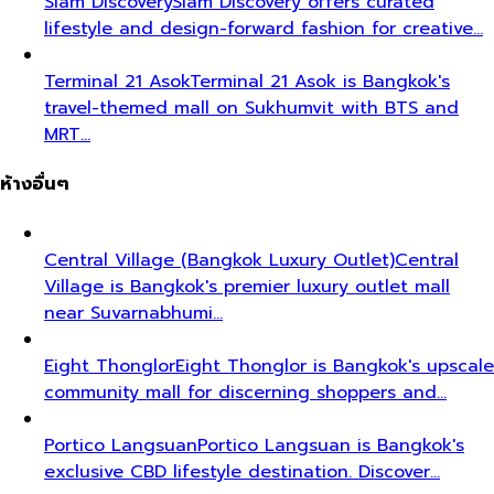
Siam Discovery
Siam Discovery offers curated
lifestyle and design-forward fashion for creative…
Terminal 21 Asok
Terminal 21 Asok is Bangkok's
travel-themed mall on Sukhumvit with BTS and
MRT…
ห้างอื่นๆ
Central Village (Bangkok Luxury Outlet)
Central
Village is Bangkok's premier luxury outlet mall
near Suvarnabhumi…
Eight Thonglor
Eight Thonglor is Bangkok's upscale
community mall for discerning shoppers and…
Portico Langsuan
Portico Langsuan is Bangkok's
exclusive CBD lifestyle destination. Discover…