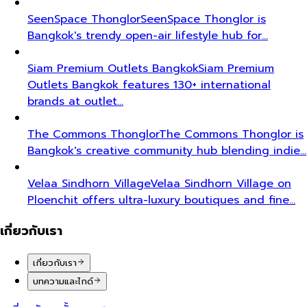
SeenSpace Thonglor
SeenSpace Thonglor is
Bangkok's trendy open-air lifestyle hub for…
Siam Premium Outlets Bangkok
Siam Premium
Outlets Bangkok features 130+ international
brands at outlet…
The Commons Thonglor
The Commons Thonglor is
Bangkok's creative community hub blending indie…
Velaa Sindhorn Village
Velaa Sindhorn Village on
Ploenchit offers ultra-luxury boutiques and fine…
เกี่ยวกับเรา
เกี่ยวกับเรา
บทความและไกด์