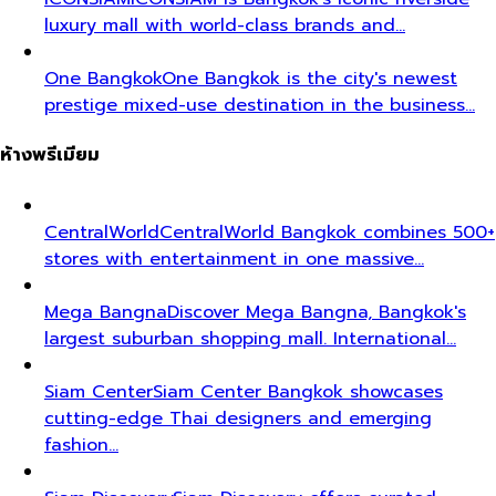
luxury mall with world-class brands and…
One Bangkok
One Bangkok is the city's newest
prestige mixed-use destination in the business…
ห้างพรีเมียม
CentralWorld
CentralWorld Bangkok combines 500+
stores with entertainment in one massive…
Mega Bangna
Discover Mega Bangna, Bangkok's
largest suburban shopping mall. International…
Siam Center
Siam Center Bangkok showcases
cutting-edge Thai designers and emerging
fashion…