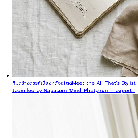
ทีมสร้างสรรค์เบื้องหลังสไตล์
Meet the All That's Stylist
team led by Napasorn 'Mind' Phetpirun — expert…