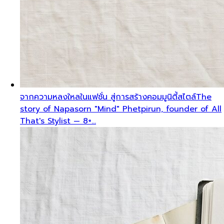
จากความหลงใหลในแฟชั่น สู่การสร้างคอมมูนิตี้สไตล์
The
story of Napasorn "Mind" Phetpirun, founder of All
That's Stylist — 8+…