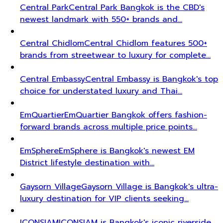
Central Park
Central Park Bangkok is the CBD's
newest landmark with 550+ brands and…
Central Chidlom
Central Chidlom features 500+
brands from streetwear to luxury for complete…
Central Embassy
Central Embassy is Bangkok's top
choice for understated luxury and Thai…
EmQuartier
EmQuartier Bangkok offers fashion-
forward brands across multiple price points…
EmSphere
EmSphere is Bangkok's newest EM
District lifestyle destination with…
Gaysorn Village
Gaysorn Village is Bangkok's ultra-
luxury destination for VIP clients seeking…
ICONSIAM
ICONSIAM is Bangkok's iconic riverside