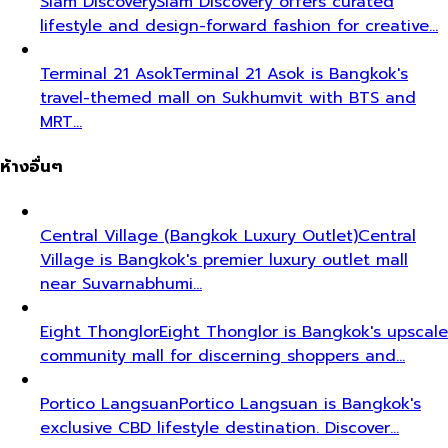
Siam Discovery
Siam Discovery offers curated
lifestyle and design-forward fashion for creative…
Terminal 21 Asok
Terminal 21 Asok is Bangkok's
travel-themed mall on Sukhumvit with BTS and
MRT…
ห้างอื่นๆ
Central Village (Bangkok Luxury Outlet)
Central
Village is Bangkok's premier luxury outlet mall
near Suvarnabhumi…
Eight Thonglor
Eight Thonglor is Bangkok's upscale
community mall for discerning shoppers and…
Portico Langsuan
Portico Langsuan is Bangkok's
exclusive CBD lifestyle destination. Discover…