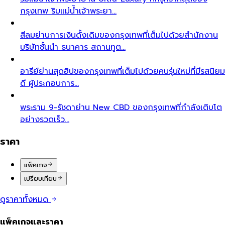
กรุงเทพ ริมแม่น้ำเจ้าพระยา…
สีลม
ย่านการเงินดั้งเดิมของกรุงเทพที่เต็มไปด้วยสำนักงาน
บริษัทชั้นนำ ธนาคาร สถานทูต…
อารีย์
ย่านสุดฮิปของกรุงเทพที่เต็มไปด้วยคนรุ่นใหม่ที่มีรสนิยม
ดี ผู้ประกอบการ…
พระราม 9-รัชดา
ย่าน New CBD ของกรุงเทพที่กำลังเติบโต
อย่างรวดเร็ว…
ราคา
แพ็คเกจ
เปรียบเทียบ
ดูราคาทั้งหมด
แพ็คเกจและราคา