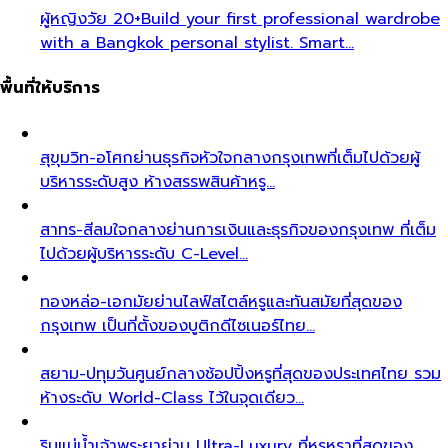
ผู้หญิงวัย 20+
Build your first professional wardrobe
with a Bangkok personal stylist. Smart…
พื้นที่ให้บริการ
สุขุมวิท-อโศก
ย่านธุรกิจหัวใจกลางกรุงเทพที่เต็มไปด้วยผู้
บริหารระดับสูง ห้างสรรพสินค้าหรู…
สาทร-สีลม
ใจกลางย่านการเงินและธุรกิจของกรุงเทพ ที่เต็ม
ไปด้วยผู้บริหารระดับ C-Level…
ทองหล่อ-เอกมัย
ย่านไลฟ์สไตล์หรูและทันสมัยที่สุดของ
กรุงเทพ เป็นที่ตั้งของบูติกดีไซเนอร์ไทย…
สยาม-ปทุมวัน
ศูนย์กลางช้อปปิ้งหรูที่สุดของประเทศไทย รวม
ห้างระดับ World-Class ไว้ในจุดเดียว…
ริมแม่น้ำเจ้าพระยา
ย่าน Ultra-Luxury ที่หรูหราที่สุดของ