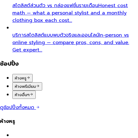
สไตลิสต์ส่วนตัว vs กล่องแฟชั่นรายเดือน
Honest cost
math — what a personal stylist and a monthly
clothing box each cost…
บริการสไตลิสต์แบบพบตัวจริงและออนไลน์
In-person vs
online styling — compare pros, cons, and value.
Get expert…
ช้อปปิ้ง
ห้างหรู
ห้างพรีเมียม
ห้างอื่นๆ
ดูช้อปปิ้งทั้งหมด
ห้างหรู