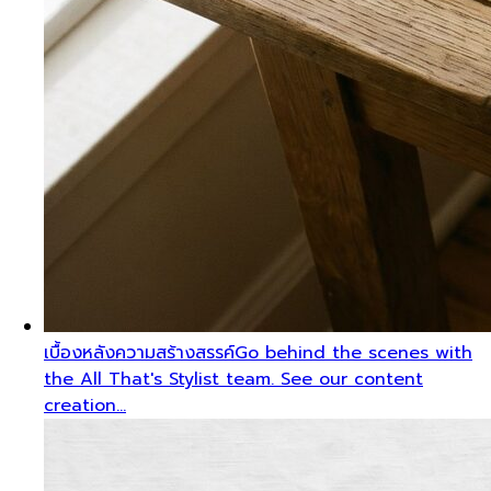
เบื้องหลังความสร้างสรรค์
Go behind the scenes with
the All That's Stylist team. See our content
creation…