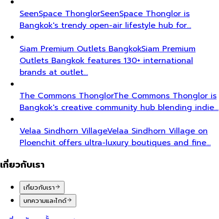
SeenSpace Thonglor
SeenSpace Thonglor is
Bangkok's trendy open-air lifestyle hub for…
Siam Premium Outlets Bangkok
Siam Premium
Outlets Bangkok features 130+ international
brands at outlet…
The Commons Thonglor
The Commons Thonglor is
Bangkok's creative community hub blending indie…
Velaa Sindhorn Village
Velaa Sindhorn Village on
Ploenchit offers ultra-luxury boutiques and fine…
เกี่ยวกับเรา
เกี่ยวกับเรา
บทความและไกด์