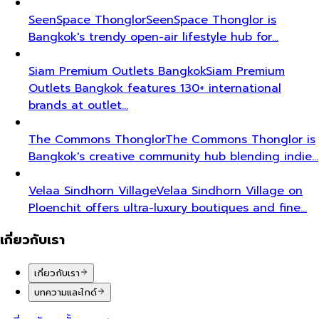
SeenSpace Thonglor
SeenSpace Thonglor is
Bangkok's trendy open-air lifestyle hub for…
Siam Premium Outlets Bangkok
Siam Premium
Outlets Bangkok features 130+ international
brands at outlet…
The Commons Thonglor
The Commons Thonglor is
Bangkok's creative community hub blending indie…
Velaa Sindhorn Village
Velaa Sindhorn Village on
Ploenchit offers ultra-luxury boutiques and fine…
เกี่ยวกับเรา
เกี่ยวกับเรา
บทความและไกด์