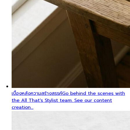
เบื้องหลังความสร้างสรรค์
Go behind the scenes with
the All That's Stylist team. See our content
creation…