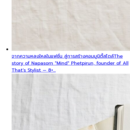
จากความหลงใหลในแฟชั่น สู่การสร้างคอมมูนิตี้สไตล์
The
story of Napasorn "Mind" Phetpirun, founder of All
That's Stylist — 8+…