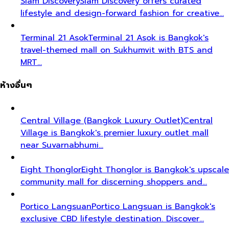
Siam Discovery
Siam Discovery offers curated
lifestyle and design-forward fashion for creative…
Terminal 21 Asok
Terminal 21 Asok is Bangkok's
travel-themed mall on Sukhumvit with BTS and
MRT…
ห้างอื่นๆ
Central Village (Bangkok Luxury Outlet)
Central
Village is Bangkok's premier luxury outlet mall
near Suvarnabhumi…
Eight Thonglor
Eight Thonglor is Bangkok's upscale
community mall for discerning shoppers and…
Portico Langsuan
Portico Langsuan is Bangkok's
exclusive CBD lifestyle destination. Discover…