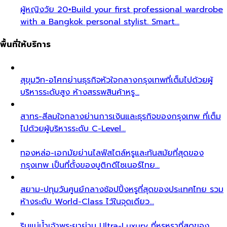
ผู้หญิงวัย 20+
Build your first professional wardrobe
with a Bangkok personal stylist. Smart…
พื้นที่ให้บริการ
สุขุมวิท-อโศก
ย่านธุรกิจหัวใจกลางกรุงเทพที่เต็มไปด้วยผู้
บริหารระดับสูง ห้างสรรพสินค้าหรู…
สาทร-สีลม
ใจกลางย่านการเงินและธุรกิจของกรุงเทพ ที่เต็ม
ไปด้วยผู้บริหารระดับ C-Level…
ทองหล่อ-เอกมัย
ย่านไลฟ์สไตล์หรูและทันสมัยที่สุดของ
กรุงเทพ เป็นที่ตั้งของบูติกดีไซเนอร์ไทย…
สยาม-ปทุมวัน
ศูนย์กลางช้อปปิ้งหรูที่สุดของประเทศไทย รวม
ห้างระดับ World-Class ไว้ในจุดเดียว…
ริมแม่น้ำเจ้าพระยา
ย่าน Ultra-Luxury ที่หรูหราที่สุดของ