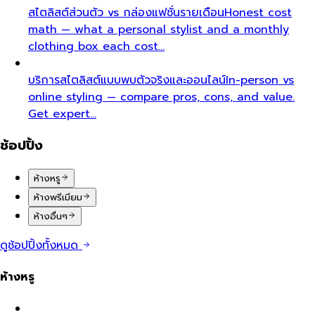
สไตลิสต์ส่วนตัว vs กล่องแฟชั่นรายเดือน
Honest cost
math — what a personal stylist and a monthly
clothing box each cost…
บริการสไตลิสต์แบบพบตัวจริงและออนไลน์
In-person vs
online styling — compare pros, cons, and value.
Get expert…
ช้อปปิ้ง
ห้างหรู
ห้างพรีเมียม
ห้างอื่นๆ
ดูช้อปปิ้งทั้งหมด
ห้างหรู