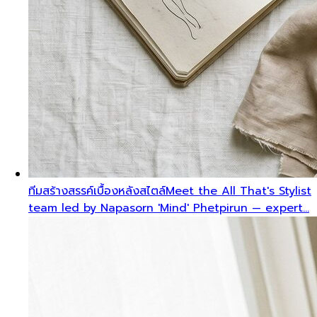
ทีมสร้างสรรค์เบื้องหลังสไตล์
Meet the All That's Stylist
team led by Napasorn 'Mind' Phetpirun — expert…