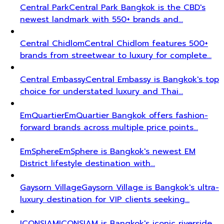
Central Park
Central Park Bangkok is the CBD's
newest landmark with 550+ brands and…
Central Chidlom
Central Chidlom features 500+
brands from streetwear to luxury for complete…
Central Embassy
Central Embassy is Bangkok's top
choice for understated luxury and Thai…
EmQuartier
EmQuartier Bangkok offers fashion-
forward brands across multiple price points…
EmSphere
EmSphere is Bangkok's newest EM
District lifestyle destination with…
Gaysorn Village
Gaysorn Village is Bangkok's ultra-
luxury destination for VIP clients seeking…
ICONSIAM
ICONSIAM is Bangkok's iconic riverside