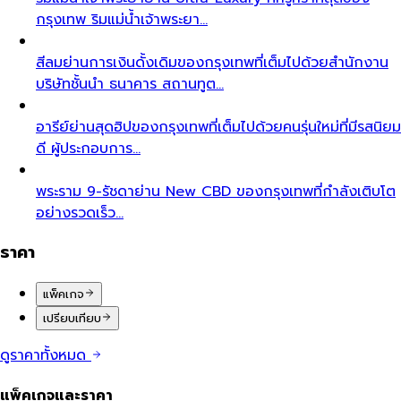
กรุงเทพ ริมแม่น้ำเจ้าพระยา…
สีลม
ย่านการเงินดั้งเดิมของกรุงเทพที่เต็มไปด้วยสำนักงาน
บริษัทชั้นนำ ธนาคาร สถานทูต…
อารีย์
ย่านสุดฮิปของกรุงเทพที่เต็มไปด้วยคนรุ่นใหม่ที่มีรสนิยม
ดี ผู้ประกอบการ…
พระราม 9-รัชดา
ย่าน New CBD ของกรุงเทพที่กำลังเติบโต
อย่างรวดเร็ว…
ราคา
แพ็คเกจ
เปรียบเทียบ
ดูราคาทั้งหมด
แพ็คเกจและราคา