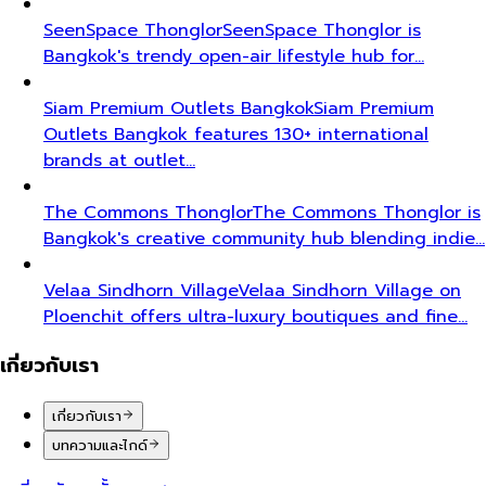
SeenSpace Thonglor
SeenSpace Thonglor is
Bangkok's trendy open-air lifestyle hub for…
Siam Premium Outlets Bangkok
Siam Premium
Outlets Bangkok features 130+ international
brands at outlet…
The Commons Thonglor
The Commons Thonglor is
Bangkok's creative community hub blending indie…
Velaa Sindhorn Village
Velaa Sindhorn Village on
Ploenchit offers ultra-luxury boutiques and fine…
เกี่ยวกับเรา
เกี่ยวกับเรา
บทความและไกด์