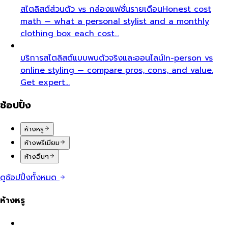
สไตลิสต์ส่วนตัว vs กล่องแฟชั่นรายเดือน
Honest cost
math — what a personal stylist and a monthly
clothing box each cost…
บริการสไตลิสต์แบบพบตัวจริงและออนไลน์
In-person vs
online styling — compare pros, cons, and value.
Get expert…
ช้อปปิ้ง
ห้างหรู
ห้างพรีเมียม
ห้างอื่นๆ
ดูช้อปปิ้งทั้งหมด
ห้างหรู