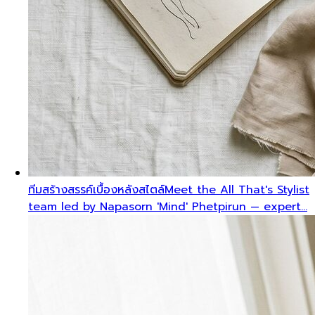
ทีมสร้างสรรค์เบื้องหลังสไตล์
Meet the All That's Stylist
team led by Napasorn 'Mind' Phetpirun — expert…