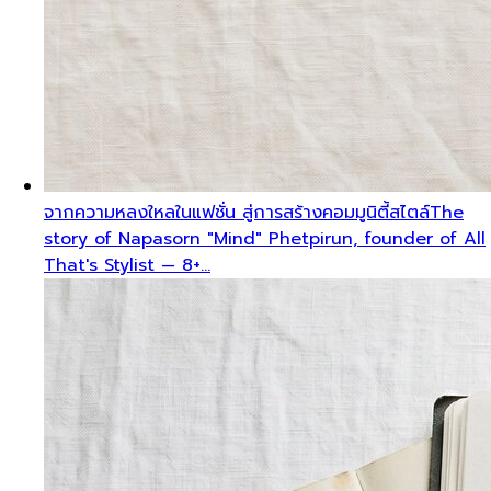
จากความหลงใหลในแฟชั่น สู่การสร้างคอมมูนิตี้สไตล์
The
story of Napasorn "Mind" Phetpirun, founder of All
That's Stylist — 8+…