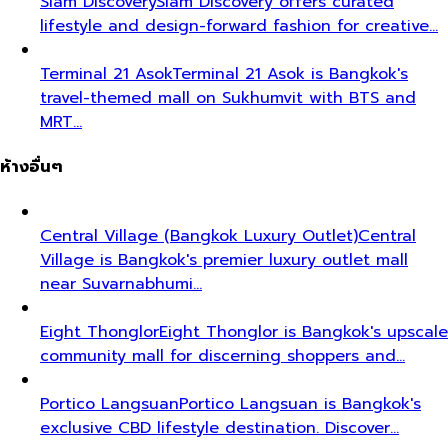
Siam Discovery
Siam Discovery offers curated
lifestyle and design-forward fashion for creative…
Terminal 21 Asok
Terminal 21 Asok is Bangkok's
travel-themed mall on Sukhumvit with BTS and
MRT…
ห้างอื่นๆ
Central Village (Bangkok Luxury Outlet)
Central
Village is Bangkok's premier luxury outlet mall
near Suvarnabhumi…
Eight Thonglor
Eight Thonglor is Bangkok's upscale
community mall for discerning shoppers and…
Portico Langsuan
Portico Langsuan is Bangkok's
exclusive CBD lifestyle destination. Discover…