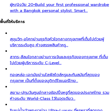
ผู้หญิงวัย 20+
Build your first professional wardrobe
with a Bangkok personal stylist. Smart…
พื้นที่ให้บริการ
สุขุมวิท-อโศก
ย่านธุรกิจหัวใจกลางกรุงเทพที่เต็มไปด้วยผู้
บริหารระดับสูง ห้างสรรพสินค้าหรู…
สาทร-สีลม
ใจกลางย่านการเงินและธุรกิจของกรุงเทพ ที่เต็ม
ไปด้วยผู้บริหารระดับ C-Level…
ทองหล่อ-เอกมัย
ย่านไลฟ์สไตล์หรูและทันสมัยที่สุดของ
กรุงเทพ เป็นที่ตั้งของบูติกดีไซเนอร์ไทย…
สยาม-ปทุมวัน
ศูนย์กลางช้อปปิ้งหรูที่สุดของประเทศไทย รวม
ห้างระดับ World-Class ไว้ในจุดเดียว…
ริมแม่น้ำเจ้าพระยา
ย่าน Ultra-Luxury ที่หรูหราที่สุดของ