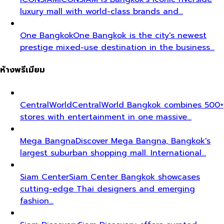
luxury mall with world-class brands and…
One Bangkok
One Bangkok is the city's newest
prestige mixed-use destination in the business…
ห้างพรีเมียม
CentralWorld
CentralWorld Bangkok combines 500+
stores with entertainment in one massive…
Mega Bangna
Discover Mega Bangna, Bangkok's
largest suburban shopping mall. International…
Siam Center
Siam Center Bangkok showcases
cutting-edge Thai designers and emerging
fashion…