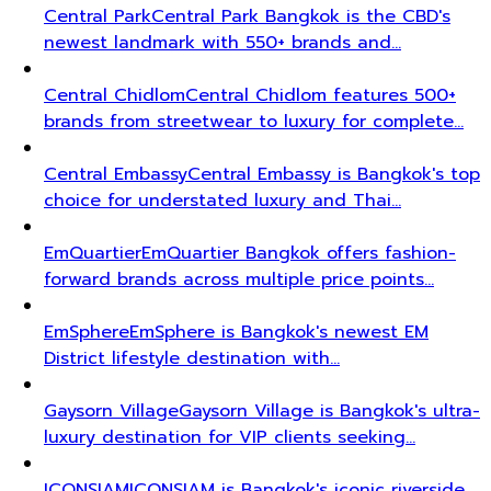
Central Park
Central Park Bangkok is the CBD's
newest landmark with 550+ brands and…
Central Chidlom
Central Chidlom features 500+
brands from streetwear to luxury for complete…
Central Embassy
Central Embassy is Bangkok's top
choice for understated luxury and Thai…
EmQuartier
EmQuartier Bangkok offers fashion-
forward brands across multiple price points…
EmSphere
EmSphere is Bangkok's newest EM
District lifestyle destination with…
Gaysorn Village
Gaysorn Village is Bangkok's ultra-
luxury destination for VIP clients seeking…
ICONSIAM
ICONSIAM is Bangkok's iconic riverside