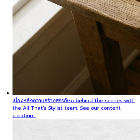
เบื้องหลังความสร้างสรรค์
Go behind the scenes with
the All That's Stylist team. See our content
creation…