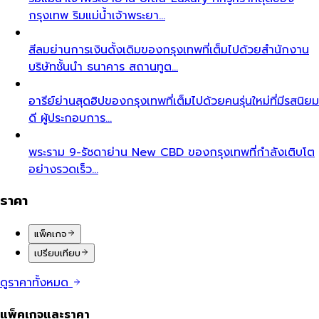
กรุงเทพ ริมแม่น้ำเจ้าพระยา…
สีลม
ย่านการเงินดั้งเดิมของกรุงเทพที่เต็มไปด้วยสำนักงาน
บริษัทชั้นนำ ธนาคาร สถานทูต…
อารีย์
ย่านสุดฮิปของกรุงเทพที่เต็มไปด้วยคนรุ่นใหม่ที่มีรสนิยม
ดี ผู้ประกอบการ…
พระราม 9-รัชดา
ย่าน New CBD ของกรุงเทพที่กำลังเติบโต
อย่างรวดเร็ว…
ราคา
แพ็คเกจ
เปรียบเทียบ
ดูราคาทั้งหมด
แพ็คเกจและราคา