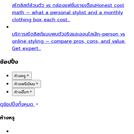
สไตลิสต์ส่วนตัว vs กล่องแฟชั่นรายเดือน
Honest cost
math — what a personal stylist and a monthly
clothing box each cost…
บริการสไตลิสต์แบบพบตัวจริงและออนไลน์
In-person vs
online styling — compare pros, cons, and value.
Get expert…
ช้อปปิ้ง
ห้างหรู
ห้างพรีเมียม
ห้างอื่นๆ
ดูช้อปปิ้งทั้งหมด
ห้างหรู