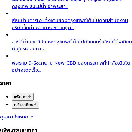
กรุงเทพ ริมแม่น้ำเจ้าพระยา…
สีลม
ย่านการเงินดั้งเดิมของกรุงเทพที่เต็มไปด้วยสำนักงาน
บริษัทชั้นนำ ธนาคาร สถานทูต…
อารีย์
ย่านสุดฮิปของกรุงเทพที่เต็มไปด้วยคนรุ่นใหม่ที่มีรสนิยม
ดี ผู้ประกอบการ…
พระราม 9-รัชดา
ย่าน New CBD ของกรุงเทพที่กำลังเติบโต
อย่างรวดเร็ว…
ราคา
แพ็คเกจ
เปรียบเทียบ
ดูราคาทั้งหมด
แพ็คเกจและราคา