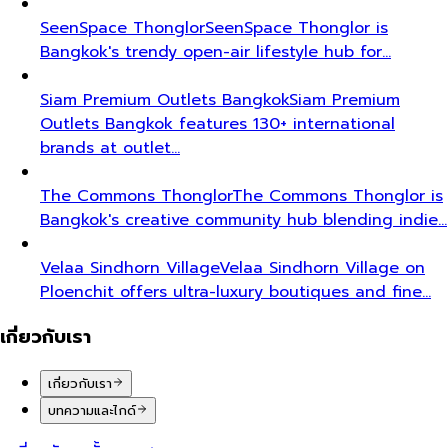
SeenSpace Thonglor
SeenSpace Thonglor is
Bangkok's trendy open-air lifestyle hub for…
Siam Premium Outlets Bangkok
Siam Premium
Outlets Bangkok features 130+ international
brands at outlet…
The Commons Thonglor
The Commons Thonglor is
Bangkok's creative community hub blending indie…
Velaa Sindhorn Village
Velaa Sindhorn Village on
Ploenchit offers ultra-luxury boutiques and fine…
เกี่ยวกับเรา
เกี่ยวกับเรา
บทความและไกด์