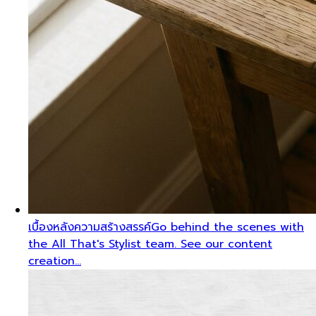
เบื้องหลังความสร้างสรรค์
Go behind the scenes with
the All That's Stylist team. See our content
creation…