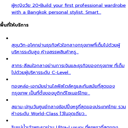
ผู้หญิงวัย 20+
Build your first professional wardrobe
with a Bangkok personal stylist. Smart…
พื้นที่ให้บริการ
สุขุมวิท-อโศก
ย่านธุรกิจหัวใจกลางกรุงเทพที่เต็มไปด้วยผู้
บริหารระดับสูง ห้างสรรพสินค้าหรู…
สาทร-สีลม
ใจกลางย่านการเงินและธุรกิจของกรุงเทพ ที่เต็ม
ไปด้วยผู้บริหารระดับ C-Level…
ทองหล่อ-เอกมัย
ย่านไลฟ์สไตล์หรูและทันสมัยที่สุดของ
กรุงเทพ เป็นที่ตั้งของบูติกดีไซเนอร์ไทย…
สยาม-ปทุมวัน
ศูนย์กลางช้อปปิ้งหรูที่สุดของประเทศไทย รวม
ห้างระดับ World-Class ไว้ในจุดเดียว…
ริมแม่น้ำเจ้าพระยา
ย่าน Ultra-Luxury ที่หรูหราที่สุดของ