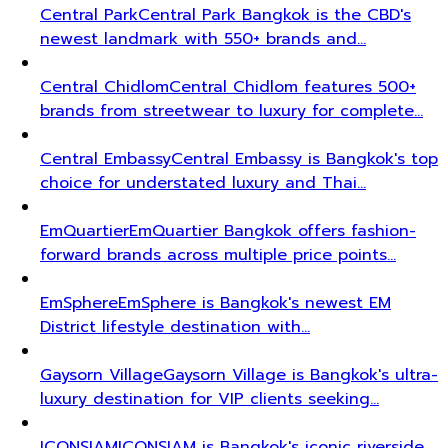
Central Park
Central Park Bangkok is the CBD's
newest landmark with 550+ brands and…
Central Chidlom
Central Chidlom features 500+
brands from streetwear to luxury for complete…
Central Embassy
Central Embassy is Bangkok's top
choice for understated luxury and Thai…
EmQuartier
EmQuartier Bangkok offers fashion-
forward brands across multiple price points…
EmSphere
EmSphere is Bangkok's newest EM
District lifestyle destination with…
Gaysorn Village
Gaysorn Village is Bangkok's ultra-
luxury destination for VIP clients seeking…
ICONSIAM
ICONSIAM is Bangkok's iconic riverside