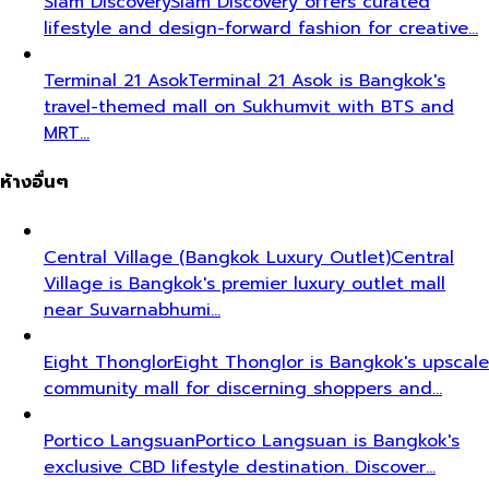
Siam Discovery
Siam Discovery offers curated
lifestyle and design-forward fashion for creative…
Terminal 21 Asok
Terminal 21 Asok is Bangkok's
travel-themed mall on Sukhumvit with BTS and
MRT…
ห้างอื่นๆ
Central Village (Bangkok Luxury Outlet)
Central
Village is Bangkok's premier luxury outlet mall
near Suvarnabhumi…
Eight Thonglor
Eight Thonglor is Bangkok's upscale
community mall for discerning shoppers and…
Portico Langsuan
Portico Langsuan is Bangkok's
exclusive CBD lifestyle destination. Discover…