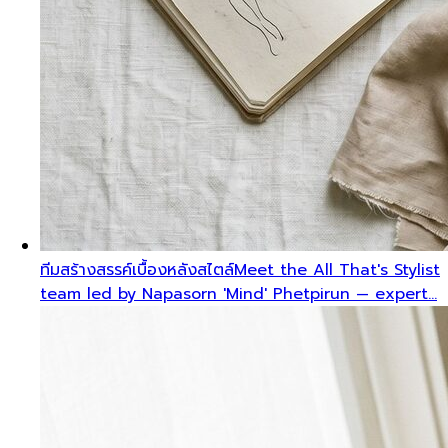
ทีมสร้างสรรค์เบื้องหลังสไตล์
Meet the All That's Stylist
team led by Napasorn 'Mind' Phetpirun — expert…