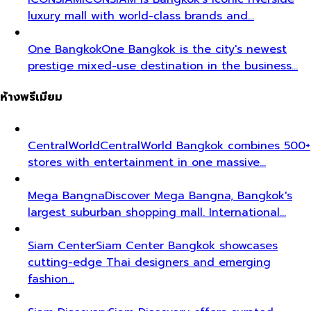
luxury mall with world-class brands and…
One Bangkok
One Bangkok is the city's newest
prestige mixed-use destination in the business…
ห้างพรีเมียม
CentralWorld
CentralWorld Bangkok combines 500+
stores with entertainment in one massive…
Mega Bangna
Discover Mega Bangna, Bangkok's
largest suburban shopping mall. International…
Siam Center
Siam Center Bangkok showcases
cutting-edge Thai designers and emerging
fashion…