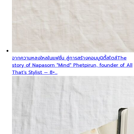
จากความหลงใหลในแฟชั่น สู่การสร้างคอมมูนิตี้สไตล์
The
story of Napasorn "Mind" Phetpirun, founder of All
That's Stylist — 8+…