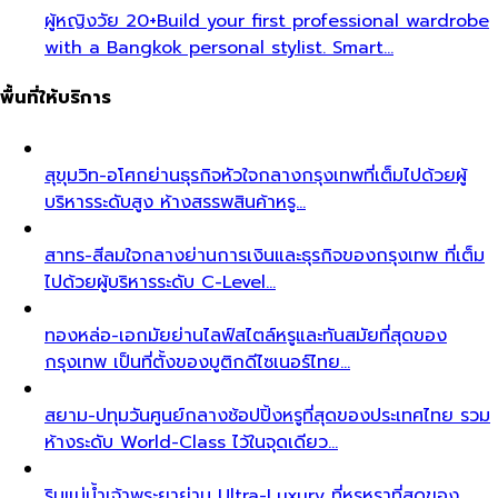
ผู้หญิงวัย 20+
Build your first professional wardrobe
with a Bangkok personal stylist. Smart…
พื้นที่ให้บริการ
สุขุมวิท-อโศก
ย่านธุรกิจหัวใจกลางกรุงเทพที่เต็มไปด้วยผู้
บริหารระดับสูง ห้างสรรพสินค้าหรู…
สาทร-สีลม
ใจกลางย่านการเงินและธุรกิจของกรุงเทพ ที่เต็ม
ไปด้วยผู้บริหารระดับ C-Level…
ทองหล่อ-เอกมัย
ย่านไลฟ์สไตล์หรูและทันสมัยที่สุดของ
กรุงเทพ เป็นที่ตั้งของบูติกดีไซเนอร์ไทย…
สยาม-ปทุมวัน
ศูนย์กลางช้อปปิ้งหรูที่สุดของประเทศไทย รวม
ห้างระดับ World-Class ไว้ในจุดเดียว…
ริมแม่น้ำเจ้าพระยา
ย่าน Ultra-Luxury ที่หรูหราที่สุดของ