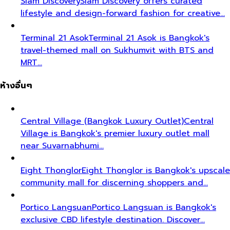
Siam Discovery
Siam Discovery offers curated
lifestyle and design-forward fashion for creative…
Terminal 21 Asok
Terminal 21 Asok is Bangkok's
travel-themed mall on Sukhumvit with BTS and
MRT…
ห้างอื่นๆ
Central Village (Bangkok Luxury Outlet)
Central
Village is Bangkok's premier luxury outlet mall
near Suvarnabhumi…
Eight Thonglor
Eight Thonglor is Bangkok's upscale
community mall for discerning shoppers and…
Portico Langsuan
Portico Langsuan is Bangkok's
exclusive CBD lifestyle destination. Discover…