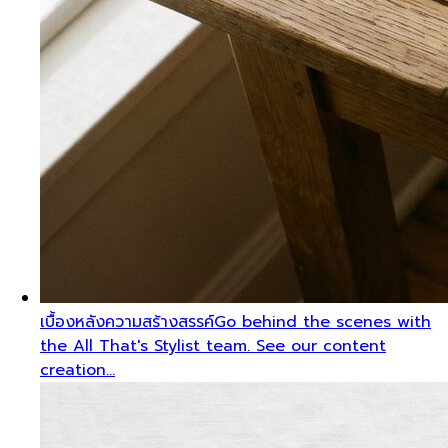
เบื้องหลังความสร้างสรรค์
Go behind the scenes with
the All That's Stylist team. See our content
creation…