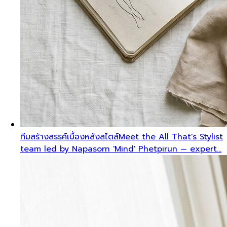
ทีมสร้างสรรค์เบื้องหลังสไตล์
Meet the All That's Stylist
team led by Napasorn 'Mind' Phetpirun — expert…