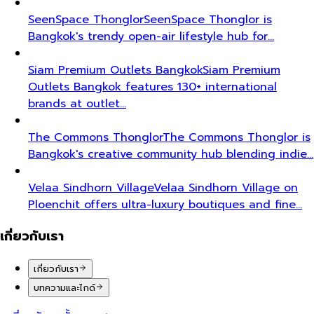
SeenSpace Thonglor
SeenSpace Thonglor is
Bangkok's trendy open-air lifestyle hub for…
Siam Premium Outlets Bangkok
Siam Premium
Outlets Bangkok features 130+ international
brands at outlet…
The Commons Thonglor
The Commons Thonglor is
Bangkok's creative community hub blending indie…
Velaa Sindhorn Village
Velaa Sindhorn Village on
Ploenchit offers ultra-luxury boutiques and fine…
เกี่ยวกับเรา
เกี่ยวกับเรา
บทความและไกด์