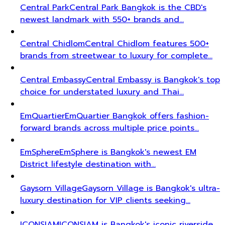
Central Park
Central Park Bangkok is the CBD's
newest landmark with 550+ brands and…
Central Chidlom
Central Chidlom features 500+
brands from streetwear to luxury for complete…
Central Embassy
Central Embassy is Bangkok's top
choice for understated luxury and Thai…
EmQuartier
EmQuartier Bangkok offers fashion-
forward brands across multiple price points…
EmSphere
EmSphere is Bangkok's newest EM
District lifestyle destination with…
Gaysorn Village
Gaysorn Village is Bangkok's ultra-
luxury destination for VIP clients seeking…
ICONSIAM
ICONSIAM is Bangkok's iconic riverside