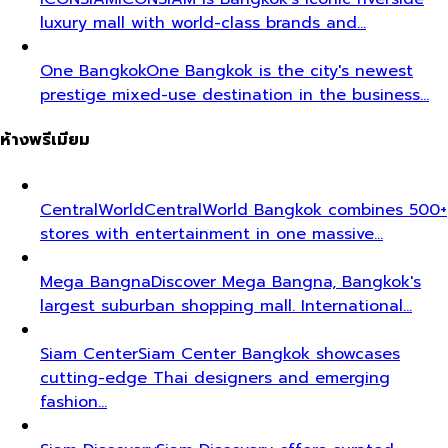
luxury mall with world-class brands and…
One Bangkok
One Bangkok is the city's newest
prestige mixed-use destination in the business…
ห้างพรีเมียม
CentralWorld
CentralWorld Bangkok combines 500+
stores with entertainment in one massive…
Mega Bangna
Discover Mega Bangna, Bangkok's
largest suburban shopping mall. International…
Siam Center
Siam Center Bangkok showcases
cutting-edge Thai designers and emerging
fashion…