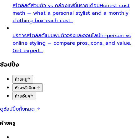
สไตลิสต์ส่วนตัว vs กล่องแฟชั่นรายเดือน
Honest cost
math — what a personal stylist and a monthly
clothing box each cost…
บริการสไตลิสต์แบบพบตัวจริงและออนไลน์
In-person vs
online styling — compare pros, cons, and value.
Get expert…
ช้อปปิ้ง
ห้างหรู
ห้างพรีเมียม
ห้างอื่นๆ
ดูช้อปปิ้งทั้งหมด
ห้างหรู