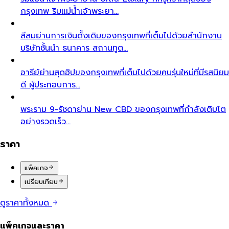
กรุงเทพ ริมแม่น้ำเจ้าพระยา…
สีลม
ย่านการเงินดั้งเดิมของกรุงเทพที่เต็มไปด้วยสำนักงาน
บริษัทชั้นนำ ธนาคาร สถานทูต…
อารีย์
ย่านสุดฮิปของกรุงเทพที่เต็มไปด้วยคนรุ่นใหม่ที่มีรสนิยม
ดี ผู้ประกอบการ…
พระราม 9-รัชดา
ย่าน New CBD ของกรุงเทพที่กำลังเติบโต
อย่างรวดเร็ว…
ราคา
แพ็คเกจ
เปรียบเทียบ
ดูราคาทั้งหมด
แพ็คเกจและราคา