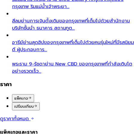
กรุงเทพ ริมแม่น้ำเจ้าพระยา…
สีลม
ย่านการเงินดั้งเดิมของกรุงเทพที่เต็มไปด้วยสำนักงาน
บริษัทชั้นนำ ธนาคาร สถานทูต…
อารีย์
ย่านสุดฮิปของกรุงเทพที่เต็มไปด้วยคนรุ่นใหม่ที่มีรสนิยม
ดี ผู้ประกอบการ…
พระราม 9-รัชดา
ย่าน New CBD ของกรุงเทพที่กำลังเติบโต
อย่างรวดเร็ว…
ราคา
แพ็คเกจ
เปรียบเทียบ
ดูราคาทั้งหมด
แพ็คเกจและราคา