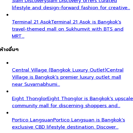
Siam Discovery
Siam Discovery offers curated
lifestyle and design-forward fashion for creative…
Terminal 21 Asok
Terminal 21 Asok is Bangkok's
travel-themed mall on Sukhumvit with BTS and
MRT…
ห้างอื่นๆ
Central Village (Bangkok Luxury Outlet)
Central
Village is Bangkok's premier luxury outlet mall
near Suvarnabhumi…
Eight Thonglor
Eight Thonglor is Bangkok's upscale
community mall for discerning shoppers and…
Portico Langsuan
Portico Langsuan is Bangkok's
exclusive CBD lifestyle destination. Discover…