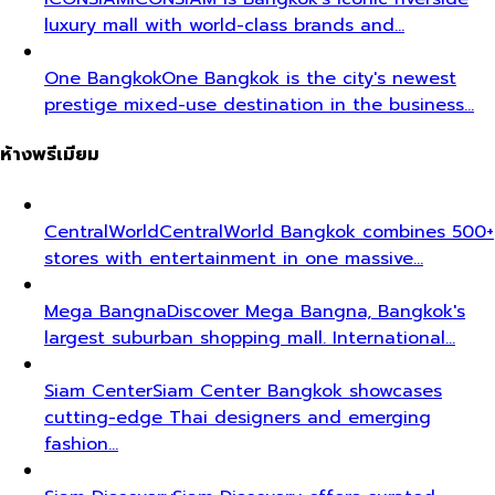
luxury mall with world-class brands and…
One Bangkok
One Bangkok is the city's newest
prestige mixed-use destination in the business…
ห้างพรีเมียม
CentralWorld
CentralWorld Bangkok combines 500+
stores with entertainment in one massive…
Mega Bangna
Discover Mega Bangna, Bangkok's
largest suburban shopping mall. International…
Siam Center
Siam Center Bangkok showcases
cutting-edge Thai designers and emerging
fashion…