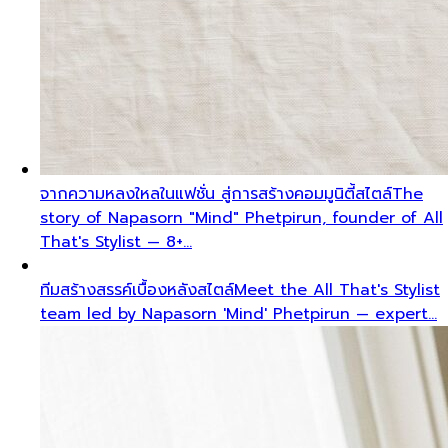
จากความหลงใหลในแฟชั่น สู่การสร้างคอมมูนิตี้สไตล์
The
story of Napasorn "Mind" Phetpirun, founder of All
That's Stylist — 8+…
ทีมสร้างสรรค์เบื้องหลังสไตล์
Meet the All That's Stylist
team led by Napasorn 'Mind' Phetpirun — expert…