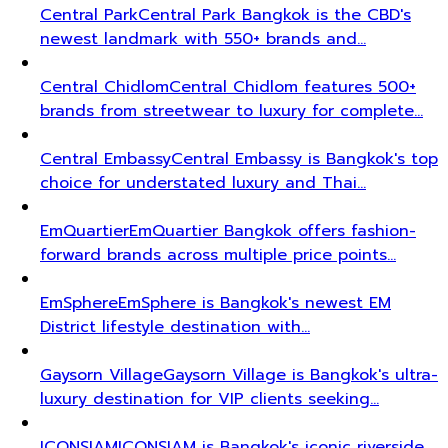
Central Park
Central Park Bangkok is the CBD's
newest landmark with 550+ brands and…
Central Chidlom
Central Chidlom features 500+
brands from streetwear to luxury for complete…
Central Embassy
Central Embassy is Bangkok's top
choice for understated luxury and Thai…
EmQuartier
EmQuartier Bangkok offers fashion-
forward brands across multiple price points…
EmSphere
EmSphere is Bangkok's newest EM
District lifestyle destination with…
Gaysorn Village
Gaysorn Village is Bangkok's ultra-
luxury destination for VIP clients seeking…
ICONSIAM
ICONSIAM is Bangkok's iconic riverside