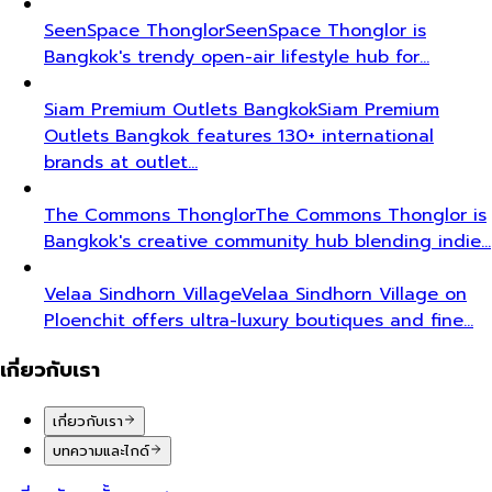
SeenSpace Thonglor
SeenSpace Thonglor is
Bangkok's trendy open-air lifestyle hub for…
Siam Premium Outlets Bangkok
Siam Premium
Outlets Bangkok features 130+ international
brands at outlet…
The Commons Thonglor
The Commons Thonglor is
Bangkok's creative community hub blending indie…
Velaa Sindhorn Village
Velaa Sindhorn Village on
Ploenchit offers ultra-luxury boutiques and fine…
เกี่ยวกับเรา
เกี่ยวกับเรา
บทความและไกด์