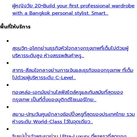
ผู้หญิงวัย 20+
Build your first professional wardrobe
with a Bangkok personal stylist. Smart…
พื้นที่ให้บริการ
สุขุมวิท-อโศก
ย่านธุรกิจหัวใจกลางกรุงเทพที่เต็มไปด้วยผู้
บริหารระดับสูง ห้างสรรพสินค้าหรู…
สาทร-สีลม
ใจกลางย่านการเงินและธุรกิจของกรุงเทพ ที่เต็ม
ไปด้วยผู้บริหารระดับ C-Level…
ทองหล่อ-เอกมัย
ย่านไลฟ์สไตล์หรูและทันสมัยที่สุดของ
กรุงเทพ เป็นที่ตั้งของบูติกดีไซเนอร์ไทย…
สยาม-ปทุมวัน
ศูนย์กลางช้อปปิ้งหรูที่สุดของประเทศไทย รวม
ห้างระดับ World-Class ไว้ในจุดเดียว…
ริมแม่น้ำเจ้าพระยา
ย่าน Ultra-Luxury ที่หรูหราที่สุดของ