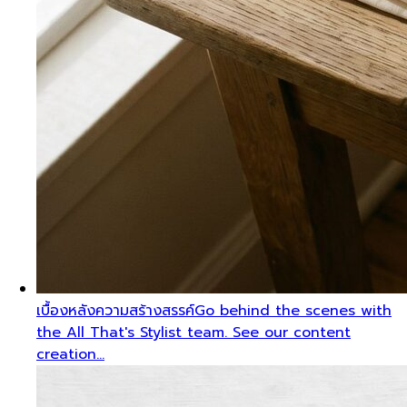
เบื้องหลังความสร้างสรรค์
Go behind the scenes with
the All That's Stylist team. See our content
creation…