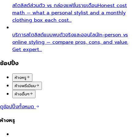
สไตลิสต์ส่วนตัว vs กล่องแฟชั่นรายเดือน
Honest cost
math — what a personal stylist and a monthly
clothing box each cost…
บริการสไตลิสต์แบบพบตัวจริงและออนไลน์
In-person vs
online styling — compare pros, cons, and value.
Get expert…
ช้อปปิ้ง
ห้างหรู
ห้างพรีเมียม
ห้างอื่นๆ
ดูช้อปปิ้งทั้งหมด
ห้างหรู