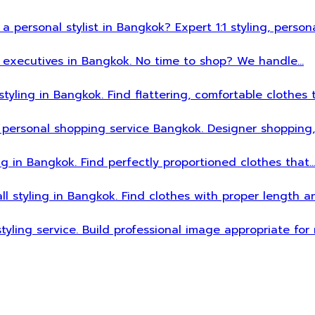
 a personal stylist in Bangkok? Expert 1:1 styling, person
sy executives in Bangkok. No time to shop? We handle…
styling in Bangkok. Find flattering, comfortable clothes 
 personal shopping service Bangkok. Designer shopping,
ing in Bangkok. Find perfectly proportioned clothes that
all styling in Bangkok. Find clothes with proper length 
styling service. Build professional image appropriate fo