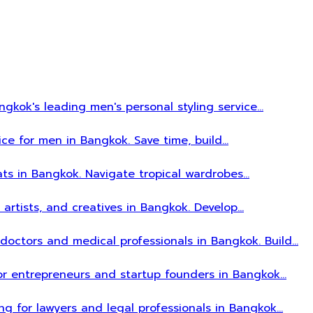
gkok's leading men's personal styling service…
ice for men in Bangkok. Save time, build…
ats in Bangkok. Navigate tropical wardrobes…
, artists, and creatives in Bangkok. Develop…
r doctors and medical professionals in Bangkok. Build…
 for entrepreneurs and startup founders in Bangkok…
ing for lawyers and legal professionals in Bangkok…