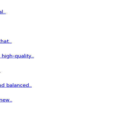
al…
that…
 high-quality…
…
and balanced…
r new…