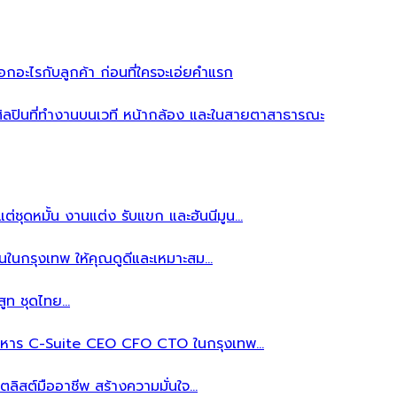
อะไรกับลูกค้า ก่อนที่ใครจะเอ่ยคำแรก
ิลปินที่ทำงานบนเวที หน้ากล้อง และในสายตาสาธารณะ
ต่ชุดหมั้น งานแต่ง รับแขก และฮันนีมูน…
นในกรุงเทพ ให้คุณดูดีและเหมาะสม…
สูท ชุดไทย…
้บริหาร C-Suite CEO CFO CTO ในกรุงเทพ…
ลิสต์มืออาชีพ สร้างความมั่นใจ…