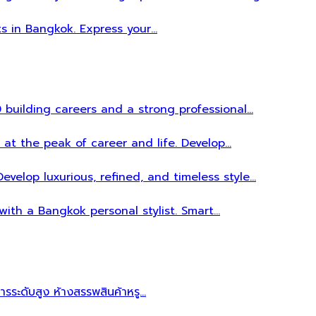
ts in Bangkok. Express your…
 building careers and a strong professional…
 at the peak of career and life. Develop…
evelop luxurious, refined, and timeless style…
 with a Bangkok personal stylist. Smart…
หารระดับสูง ห้างสรรพสินค้าหรู…