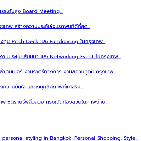
ิหารระดับสูง Board Meeting…
งเทพ สร้างความประทับใจแรกพบที่ดีที่สุด…
ลงทุน Pitch Deck และ Fundraising ในกรุงเทพ…
บงานประชุม สัมมนา และ Networking Event ในกรุงเทพ…
าล่าดินเนอร์ งานราตรีทางการ งานสถานทูตในกรุงเทพ…
งความมั่นใจ แสดงบุคลิกภาพที่แท้จริง…
เทพ ชุดราตรีพลิ้วสวย ทรงเน้นท้องสวยในภาพถ่าย…
l personal styling in Bangkok. Personal Shopping, Style…