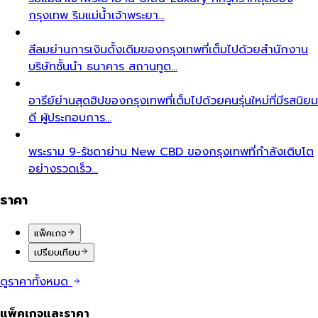
กรุงเทพ ริมแม่น้ำเจ้าพระยา…
สีลม
ย่านการเงินดั้งเดิมของกรุงเทพที่เต็มไปด้วยสำนักงาน
บริษัทชั้นนำ ธนาคาร สถานทูต…
อารีย์
ย่านสุดฮิปของกรุงเทพที่เต็มไปด้วยคนรุ่นใหม่ที่มีรสนิยม
ดี ผู้ประกอบการ…
พระราม 9-รัชดา
ย่าน New CBD ของกรุงเทพที่กำลังเติบโต
อย่างรวดเร็ว…
ราคา
แพ็คเกจ
เปรียบเทียบ
ดูราคาทั้งหมด
แพ็คเกจและราคา