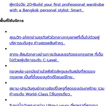
ผู้หญิงวัย 20+
Build your first professional wardrobe
with a Bangkok personal stylist. Smart…
พื้นที่ให้บริการ
สุขุมวิท-อโศก
ย่านธุรกิจหัวใจกลางกรุงเทพที่เต็มไปด้วยผู้
บริหารระดับสูง ห้างสรรพสินค้าหรู…
สาทร-สีลม
ใจกลางย่านการเงินและธุรกิจของกรุงเทพ ที่เต็ม
ไปด้วยผู้บริหารระดับ C-Level…
ทองหล่อ-เอกมัย
ย่านไลฟ์สไตล์หรูและทันสมัยที่สุดของ
กรุงเทพ เป็นที่ตั้งของบูติกดีไซเนอร์ไทย…
สยาม-ปทุมวัน
ศูนย์กลางช้อปปิ้งหรูที่สุดของประเทศไทย รวม
ห้างระดับ World-Class ไว้ในจุดเดียว…
ริมแม่น้ำเจ้าพระยา
ย่าน Ultra-Luxury ที่หรูหราที่สุดของ