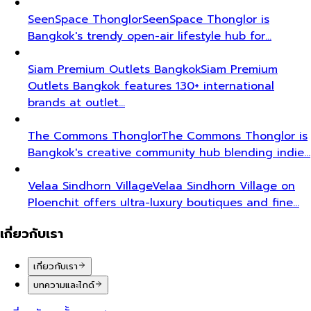
SeenSpace Thonglor
SeenSpace Thonglor is
Bangkok's trendy open-air lifestyle hub for…
Siam Premium Outlets Bangkok
Siam Premium
Outlets Bangkok features 130+ international
brands at outlet…
The Commons Thonglor
The Commons Thonglor is
Bangkok's creative community hub blending indie…
Velaa Sindhorn Village
Velaa Sindhorn Village on
Ploenchit offers ultra-luxury boutiques and fine…
เกี่ยวกับเรา
เกี่ยวกับเรา
บทความและไกด์