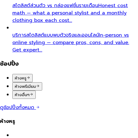
สไตลิสต์ส่วนตัว vs กล่องแฟชั่นรายเดือน
Honest cost
math — what a personal stylist and a monthly
clothing box each cost…
บริการสไตลิสต์แบบพบตัวจริงและออนไลน์
In-person vs
online styling — compare pros, cons, and value.
Get expert…
ช้อปปิ้ง
ห้างหรู
ห้างพรีเมียม
ห้างอื่นๆ
ดูช้อปปิ้งทั้งหมด
ห้างหรู