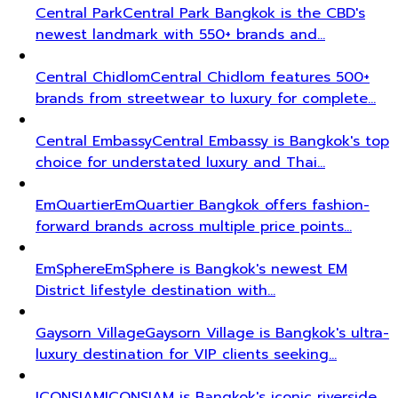
Central Park
Central Park Bangkok is the CBD's
newest landmark with 550+ brands and…
Central Chidlom
Central Chidlom features 500+
brands from streetwear to luxury for complete…
Central Embassy
Central Embassy is Bangkok's top
choice for understated luxury and Thai…
EmQuartier
EmQuartier Bangkok offers fashion-
forward brands across multiple price points…
EmSphere
EmSphere is Bangkok's newest EM
District lifestyle destination with…
Gaysorn Village
Gaysorn Village is Bangkok's ultra-
luxury destination for VIP clients seeking…
ICONSIAM
ICONSIAM is Bangkok's iconic riverside