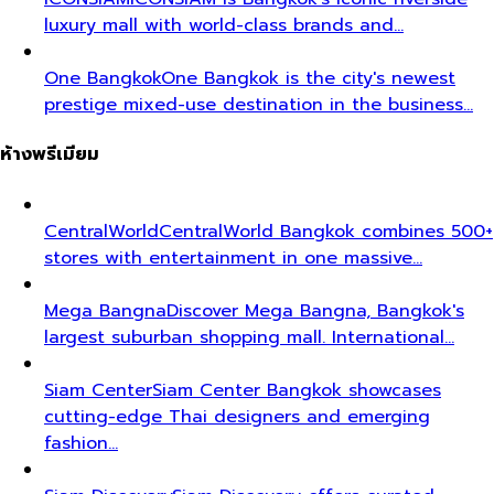
luxury mall with world-class brands and…
One Bangkok
One Bangkok is the city's newest
prestige mixed-use destination in the business…
ห้างพรีเมียม
CentralWorld
CentralWorld Bangkok combines 500+
stores with entertainment in one massive…
Mega Bangna
Discover Mega Bangna, Bangkok's
largest suburban shopping mall. International…
Siam Center
Siam Center Bangkok showcases
cutting-edge Thai designers and emerging
fashion…