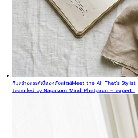
ทีมสร้างสรรค์เบื้องหลังสไตล์
Meet the All That's Stylist
team led by Napasorn 'Mind' Phetpirun — expert…