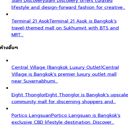
Siam Discovery
Siam Discovery offers curated
lifestyle and design-forward fashion for creative…
Terminal 21 Asok
Terminal 21 Asok is Bangkok's
travel-themed mall on Sukhumvit with BTS and
MRT…
ห้างอื่นๆ
Central Village (Bangkok Luxury Outlet)
Central
Village is Bangkok's premier luxury outlet mall
near Suvarnabhumi…
Eight Thonglor
Eight Thonglor is Bangkok's upscale
community mall for discerning shoppers and…
Portico Langsuan
Portico Langsuan is Bangkok's
exclusive CBD lifestyle destination. Discover…