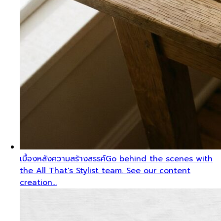
เบื้องหลังความสร้างสรรค์
Go behind the scenes with
the All That's Stylist team. See our content
creation…