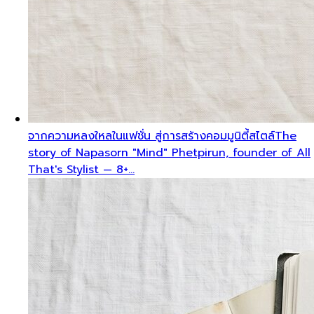
จากความหลงใหลในแฟชั่น สู่การสร้างคอมมูนิตี้สไตล์
The
story of Napasorn "Mind" Phetpirun, founder of All
That's Stylist — 8+…