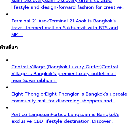
Siam Discovery
Siam Discovery offers curated
lifestyle and design-forward fashion for creative…
Terminal 21 Asok
Terminal 21 Asok is Bangkok's
travel-themed mall on Sukhumvit with BTS and
MRT…
ห้างอื่นๆ
Central Village (Bangkok Luxury Outlet)
Central
Village is Bangkok's premier luxury outlet mall
near Suvarnabhumi…
Eight Thonglor
Eight Thonglor is Bangkok's upscale
community mall for discerning shoppers and…
Portico Langsuan
Portico Langsuan is Bangkok's
exclusive CBD lifestyle destination. Discover…