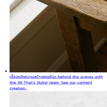
เบื้องหลังความสร้างสรรค์
Go behind the scenes with
the All That's Stylist team. See our content
creation…