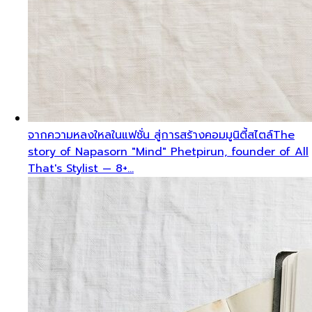
จากความหลงใหลในแฟชั่น สู่การสร้างคอมมูนิตี้สไตล์
The
story of Napasorn "Mind" Phetpirun, founder of All
That's Stylist — 8+…