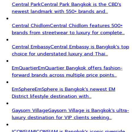
Central Park
Central Park Bangkok is the CBD's
newest landmark with 550+ brands and…
Central Chidlom
Central Chidlom features 500+
brands from streetwear to luxury for complete…
Central Embassy
Central Embassy is Bangkok's top
choice for understated luxury and Thai…
EmQuartier
EmQuartier Bangkok offers fashion-
forward brands across multiple price points…
EmSphere
EmSphere is Bangkok's newest EM
District lifestyle destination with…
Gaysorn Village
Gaysorn Village is Bangkok's ultra-
luxury destination for VIP clients seeking…
ICONSIAM
ICONSIAM is Bangkok's iconic riverside