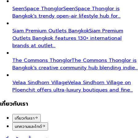
SeenSpace Thonglor
SeenSpace Thonglor is
Bangkok's trendy open-air lifestyle hub for…
Siam Premium Outlets Bangkok
Siam Premium
Outlets Bangkok features 130+ international
brands at outlet…
The Commons Thonglor
The Commons Thonglor is
Bangkok's creative community hub blending indie…
Velaa Sindhorn Village
Velaa Sindhorn Village on
Ploenchit offers ultra-luxury boutiques and fine…
เกี่ยวกับเรา
เกี่ยวกับเรา
บทความและไกด์