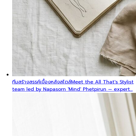
ทีมสร้างสรรค์เบื้องหลังสไตล์
Meet the All That's Stylist
team led by Napasorn 'Mind' Phetpirun — expert…