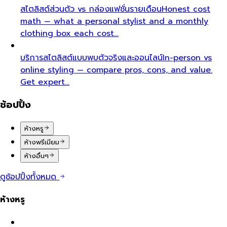
สไตลิสต์ส่วนตัว vs กล่องแฟชั่นรายเดือน
Honest cost
math — what a personal stylist and a monthly
clothing box each cost…
บริการสไตลิสต์แบบพบตัวจริงและออนไลน์
In-person vs
online styling — compare pros, cons, and value.
Get expert…
ช้อปปิ้ง
ห้างหรู
ห้างพรีเมียม
ห้างอื่นๆ
ดูช้อปปิ้งทั้งหมด
ห้างหรู