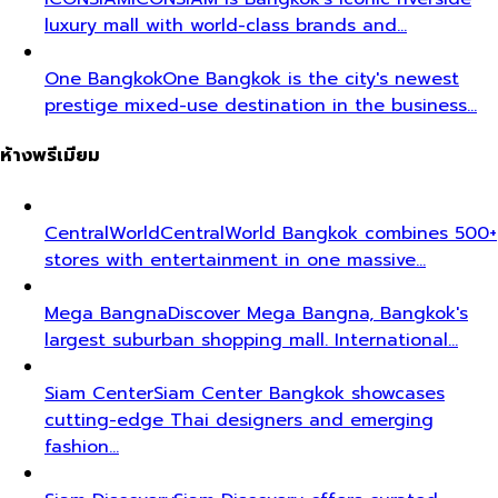
luxury mall with world-class brands and…
One Bangkok
One Bangkok is the city's newest
prestige mixed-use destination in the business…
ห้างพรีเมียม
CentralWorld
CentralWorld Bangkok combines 500+
stores with entertainment in one massive…
Mega Bangna
Discover Mega Bangna, Bangkok's
largest suburban shopping mall. International…
Siam Center
Siam Center Bangkok showcases
cutting-edge Thai designers and emerging
fashion…