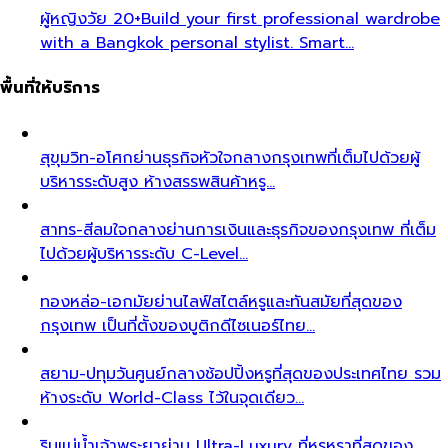
ผู้หญิงวัย 20+
Build your first professional wardrobe
with a Bangkok personal stylist. Smart…
พื้นที่ให้บริการ
สุขุมวิท-อโศก
ย่านธุรกิจหัวใจกลางกรุงเทพที่เต็มไปด้วยผู้
บริหารระดับสูง ห้างสรรพสินค้าหรู…
สาทร-สีลม
ใจกลางย่านการเงินและธุรกิจของกรุงเทพ ที่เต็ม
ไปด้วยผู้บริหารระดับ C-Level…
ทองหล่อ-เอกมัย
ย่านไลฟ์สไตล์หรูและทันสมัยที่สุดของ
กรุงเทพ เป็นที่ตั้งของบูติกดีไซเนอร์ไทย…
สยาม-ปทุมวัน
ศูนย์กลางช้อปปิ้งหรูที่สุดของประเทศไทย รวม
ห้างระดับ World-Class ไว้ในจุดเดียว…
ริมแม่น้ำเจ้าพระยา
ย่าน Ultra-Luxury ที่หรูหราที่สุดของ