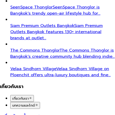
SeenSpace Thonglor
SeenSpace Thonglor is
Bangkok's trendy open-air lifestyle hub for…
Siam Premium Outlets Bangkok
Siam Premium
Outlets Bangkok features 130+ international
brands at outlet…
The Commons Thonglor
The Commons Thonglor is
Bangkok's creative community hub blending indie…
Velaa Sindhorn Village
Velaa Sindhorn Village on
Ploenchit offers ultra-luxury boutiques and fine…
เกี่ยวกับเรา
เกี่ยวกับเรา
บทความและไกด์