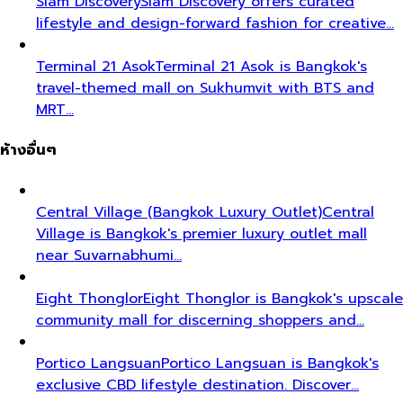
Siam Discovery
Siam Discovery offers curated
lifestyle and design-forward fashion for creative…
Terminal 21 Asok
Terminal 21 Asok is Bangkok's
travel-themed mall on Sukhumvit with BTS and
MRT…
ห้างอื่นๆ
Central Village (Bangkok Luxury Outlet)
Central
Village is Bangkok's premier luxury outlet mall
near Suvarnabhumi…
Eight Thonglor
Eight Thonglor is Bangkok's upscale
community mall for discerning shoppers and…
Portico Langsuan
Portico Langsuan is Bangkok's
exclusive CBD lifestyle destination. Discover…