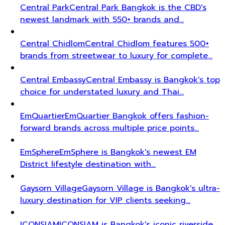
Central Park
Central Park Bangkok is the CBD's
newest landmark with 550+ brands and…
Central Chidlom
Central Chidlom features 500+
brands from streetwear to luxury for complete…
Central Embassy
Central Embassy is Bangkok's top
choice for understated luxury and Thai…
EmQuartier
EmQuartier Bangkok offers fashion-
forward brands across multiple price points…
EmSphere
EmSphere is Bangkok's newest EM
District lifestyle destination with…
Gaysorn Village
Gaysorn Village is Bangkok's ultra-
luxury destination for VIP clients seeking…
ICONSIAM
ICONSIAM is Bangkok's iconic riverside