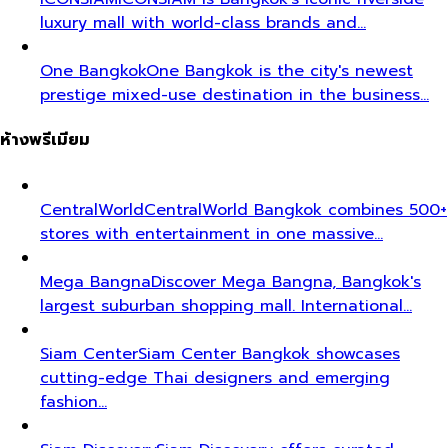
luxury mall with world-class brands and…
One Bangkok
One Bangkok is the city's newest
prestige mixed-use destination in the business…
ห้างพรีเมียม
CentralWorld
CentralWorld Bangkok combines 500+
stores with entertainment in one massive…
Mega Bangna
Discover Mega Bangna, Bangkok's
largest suburban shopping mall. International…
Siam Center
Siam Center Bangkok showcases
cutting-edge Thai designers and emerging
fashion…