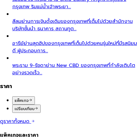
กรุงเทพ ริมแม่น้ำเจ้าพระยา…
สีลม
ย่านการเงินดั้งเดิมของกรุงเทพที่เต็มไปด้วยสำนักงาน
บริษัทชั้นนำ ธนาคาร สถานทูต…
อารีย์
ย่านสุดฮิปของกรุงเทพที่เต็มไปด้วยคนรุ่นใหม่ที่มีรสนิยม
ดี ผู้ประกอบการ…
พระราม 9-รัชดา
ย่าน New CBD ของกรุงเทพที่กำลังเติบโต
อย่างรวดเร็ว…
ราคา
แพ็คเกจ
เปรียบเทียบ
ดูราคาทั้งหมด
แพ็คเกจและราคา