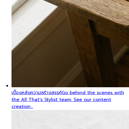
เบื้องหลังความสร้างสรรค์
Go behind the scenes with
the All That's Stylist team. See our content
creation…