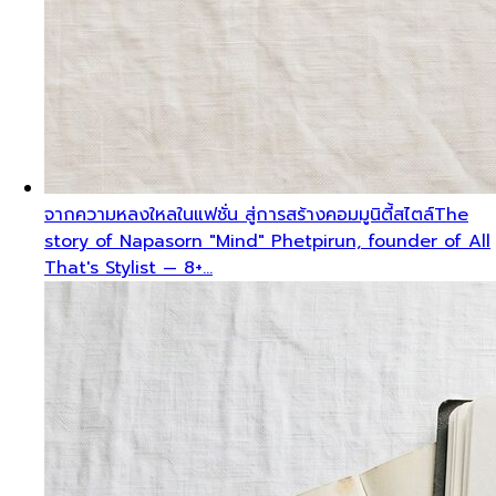
จากความหลงใหลในแฟชั่น สู่การสร้างคอมมูนิตี้สไตล์
The
story of Napasorn "Mind" Phetpirun, founder of All
That's Stylist — 8+…