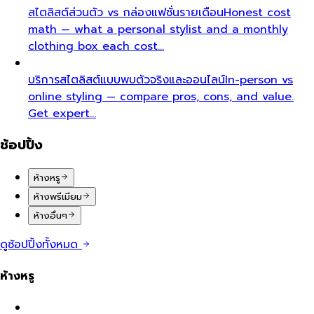
สไตลิสต์ส่วนตัว vs กล่องแฟชั่นรายเดือน
Honest cost
math — what a personal stylist and a monthly
clothing box each cost…
บริการสไตลิสต์แบบพบตัวจริงและออนไลน์
In-person vs
online styling — compare pros, cons, and value.
Get expert…
ช้อปปิ้ง
ห้างหรู
ห้างพรีเมียม
ห้างอื่นๆ
ดูช้อปปิ้งทั้งหมด
ห้างหรู