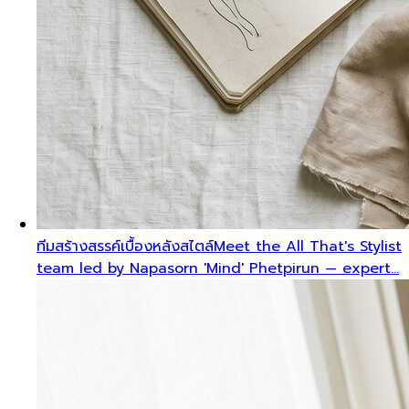
ทีมสร้างสรรค์เบื้องหลังสไตล์
Meet the All That's Stylist
team led by Napasorn 'Mind' Phetpirun — expert…