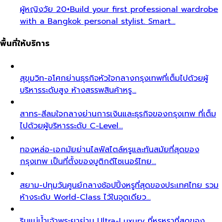
ผู้หญิงวัย 20+
Build your first professional wardrobe
with a Bangkok personal stylist. Smart…
พื้นที่ให้บริการ
สุขุมวิท-อโศก
ย่านธุรกิจหัวใจกลางกรุงเทพที่เต็มไปด้วยผู้
บริหารระดับสูง ห้างสรรพสินค้าหรู…
สาทร-สีลม
ใจกลางย่านการเงินและธุรกิจของกรุงเทพ ที่เต็ม
ไปด้วยผู้บริหารระดับ C-Level…
ทองหล่อ-เอกมัย
ย่านไลฟ์สไตล์หรูและทันสมัยที่สุดของ
กรุงเทพ เป็นที่ตั้งของบูติกดีไซเนอร์ไทย…
สยาม-ปทุมวัน
ศูนย์กลางช้อปปิ้งหรูที่สุดของประเทศไทย รวม
ห้างระดับ World-Class ไว้ในจุดเดียว…
ริมแม่น้ำเจ้าพระยา
ย่าน Ultra-Luxury ที่หรูหราที่สุดของ