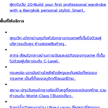
ผู้หญิงวัย 20+
Build your first professional wardrobe
with a Bangkok personal stylist. Smart…
พื้นที่ให้บริการ
สุขุมวิท-อโศก
ย่านธุรกิจหัวใจกลางกรุงเทพที่เต็มไปด้วยผู้
บริหารระดับสูง ห้างสรรพสินค้าหรู…
สาทร-สีลม
ใจกลางย่านการเงินและธุรกิจของกรุงเทพ ที่เต็ม
ไปด้วยผู้บริหารระดับ C-Level…
ทองหล่อ-เอกมัย
ย่านไลฟ์สไตล์หรูและทันสมัยที่สุดของ
กรุงเทพ เป็นที่ตั้งของบูติกดีไซเนอร์ไทย…
สยาม-ปทุมวัน
ศูนย์กลางช้อปปิ้งหรูที่สุดของประเทศไทย รวม
ห้างระดับ World-Class ไว้ในจุดเดียว…
ริมแม่น้ำเจ้าพระยา
ย่าน Ultra-Luxury ที่หรูหราที่สุดของ