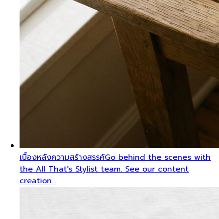
เบื้องหลังความสร้างสรรค์
Go behind the scenes with
the All That's Stylist team. See our content
creation…