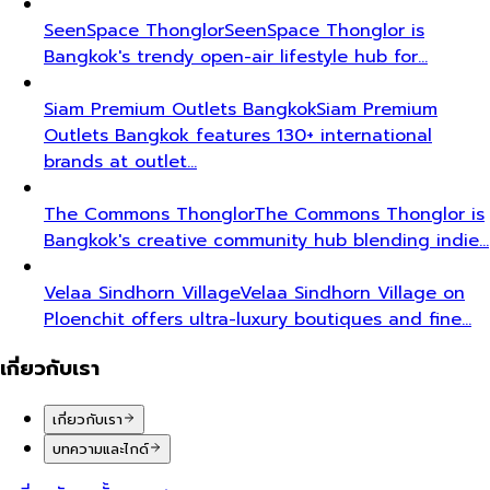
SeenSpace Thonglor
SeenSpace Thonglor is
Bangkok's trendy open-air lifestyle hub for…
Siam Premium Outlets Bangkok
Siam Premium
Outlets Bangkok features 130+ international
brands at outlet…
The Commons Thonglor
The Commons Thonglor is
Bangkok's creative community hub blending indie…
Velaa Sindhorn Village
Velaa Sindhorn Village on
Ploenchit offers ultra-luxury boutiques and fine…
เกี่ยวกับเรา
เกี่ยวกับเรา
บทความและไกด์