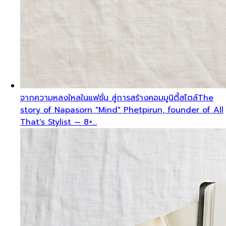
จากความหลงใหลในแฟชั่น สู่การสร้างคอมมูนิตี้สไตล์
The
story of Napasorn "Mind" Phetpirun, founder of All
That's Stylist — 8+…