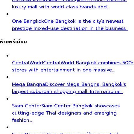
luxury mall with world-class brands and…
One Bangkok
One Bangkok is the city's newest
prestige mixed-use destination in the business…
ห้างพรีเมียม
CentralWorld
CentralWorld Bangkok combines 500+
stores with entertainment in one massive…
Mega Bangna
Discover Mega Bangna, Bangkok's
largest suburban shopping mall. International…
Siam Center
Siam Center Bangkok showcases
cutting-edge Thai designers and emerging
fashion…