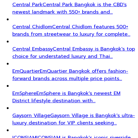
Central Park
Central Park Bangkok is the CBD's
newest landmark with 550+ brands and…
Central Chidlom
Central Chidlom features 500+
brands from streetwear to luxury for complete…
Central Embassy
Central Embassy is Bangkok's top
choice for understated luxury and Thai…
EmQuartier
EmQuartier Bangkok offers fashion-
forward brands across multiple price points…
EmSphere
EmSphere is Bangkok's newest EM
District lifestyle destination with…
Gaysorn Village
Gaysorn Village is Bangkok's ultra-
luxury destination for VIP clients seeking…
ICONSIAM
ICONSIAM is Bangkok's iconic riverside