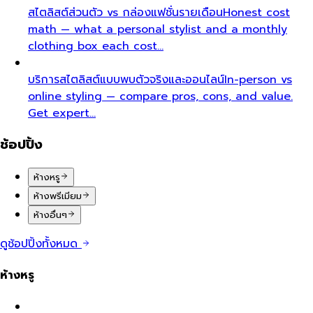
สไตลิสต์ส่วนตัว vs กล่องแฟชั่นรายเดือน
Honest cost
math — what a personal stylist and a monthly
clothing box each cost…
บริการสไตลิสต์แบบพบตัวจริงและออนไลน์
In-person vs
online styling — compare pros, cons, and value.
Get expert…
ช้อปปิ้ง
ห้างหรู
ห้างพรีเมียม
ห้างอื่นๆ
ดูช้อปปิ้งทั้งหมด
ห้างหรู