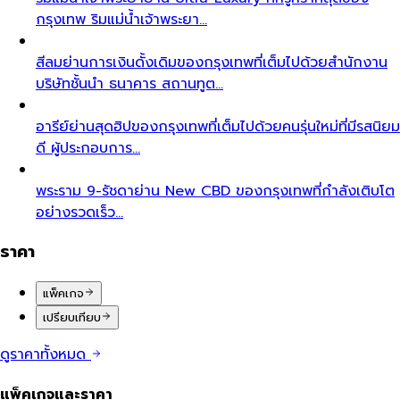
กรุงเทพ ริมแม่น้ำเจ้าพระยา…
สีลม
ย่านการเงินดั้งเดิมของกรุงเทพที่เต็มไปด้วยสำนักงาน
บริษัทชั้นนำ ธนาคาร สถานทูต…
อารีย์
ย่านสุดฮิปของกรุงเทพที่เต็มไปด้วยคนรุ่นใหม่ที่มีรสนิยม
ดี ผู้ประกอบการ…
พระราม 9-รัชดา
ย่าน New CBD ของกรุงเทพที่กำลังเติบโต
อย่างรวดเร็ว…
ราคา
แพ็คเกจ
เปรียบเทียบ
ดูราคาทั้งหมด
แพ็คเกจและราคา