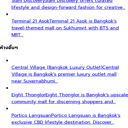
Siam Discovery
Siam Discovery offers curated
lifestyle and design-forward fashion for creative…
Terminal 21 Asok
Terminal 21 Asok is Bangkok's
travel-themed mall on Sukhumvit with BTS and
MRT…
ห้างอื่นๆ
Central Village (Bangkok Luxury Outlet)
Central
Village is Bangkok's premier luxury outlet mall
near Suvarnabhumi…
Eight Thonglor
Eight Thonglor is Bangkok's upscale
community mall for discerning shoppers and…
Portico Langsuan
Portico Langsuan is Bangkok's
exclusive CBD lifestyle destination. Discover…