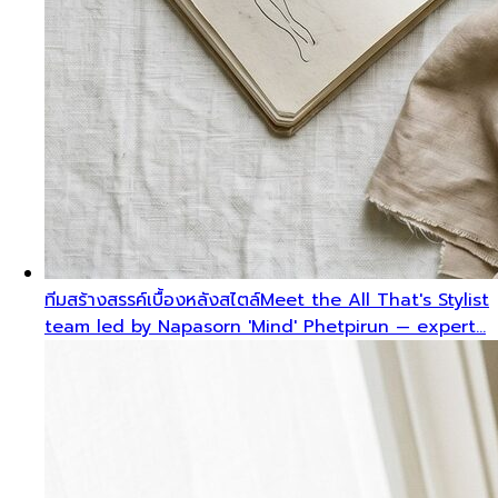
ทีมสร้างสรรค์เบื้องหลังสไตล์
Meet the All That's Stylist
team led by Napasorn 'Mind' Phetpirun — expert…