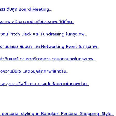
ิหารระดับสูง Board Meeting…
งเทพ สร้างความประทับใจแรกพบที่ดีที่สุด…
ลงทุน Pitch Deck และ Fundraising ในกรุงเทพ…
บงานประชุม สัมมนา และ Networking Event ในกรุงเทพ…
าล่าดินเนอร์ งานราตรีทางการ งานสถานทูตในกรุงเทพ…
งความมั่นใจ แสดงบุคลิกภาพที่แท้จริง…
เทพ ชุดราตรีพลิ้วสวย ทรงเน้นท้องสวยในภาพถ่าย…
l personal styling in Bangkok. Personal Shopping, Style…