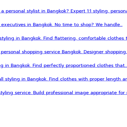
 a personal stylist in Bangkok? Expert 1:1 styling, person
sy executives in Bangkok. No time to shop? We handle…
styling in Bangkok. Find flattering, comfortable clothes 
 personal shopping service Bangkok. Designer shopping,
ing in Bangkok. Find perfectly proportioned clothes that
all styling in Bangkok. Find clothes with proper length 
styling service. Build professional image appropriate fo