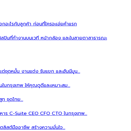
อะไรกับลูกค้า ก่อนที่ใครจะเอ่ยคำแรก
ิลปินที่ทำงานบนเวที หน้ากล้อง และในสายตาสาธารณะ
ต่ชุดหมั้น งานแต่ง รับแขก และฮันนีมูน…
นในกรุงเทพ ให้คุณดูดีและเหมาะสม…
สูท ชุดไทย…
้บริหาร C-Suite CEO CFO CTO ในกรุงเทพ…
ลิสต์มืออาชีพ สร้างความมั่นใจ…