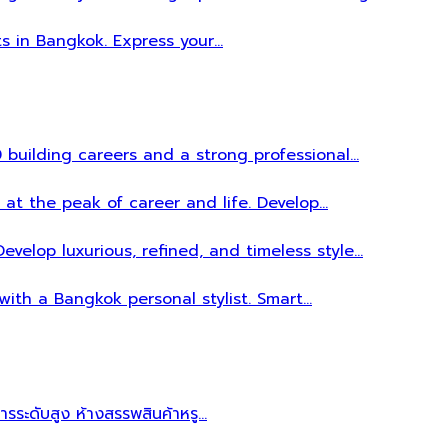
ts in Bangkok. Express your…
 building careers and a strong professional…
 at the peak of career and life. Develop…
evelop luxurious, refined, and timeless style…
 with a Bangkok personal stylist. Smart…
หารระดับสูง ห้างสรรพสินค้าหรู…