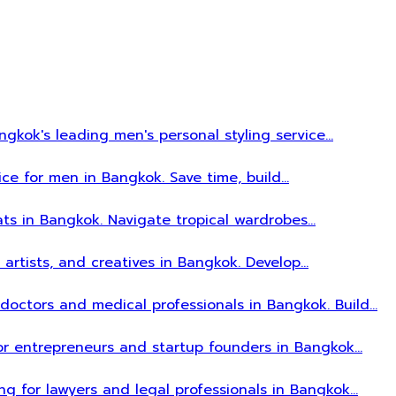
gkok's leading men's personal styling service…
ice for men in Bangkok. Save time, build…
ats in Bangkok. Navigate tropical wardrobes…
, artists, and creatives in Bangkok. Develop…
r doctors and medical professionals in Bangkok. Build…
 for entrepreneurs and startup founders in Bangkok…
ing for lawyers and legal professionals in Bangkok…