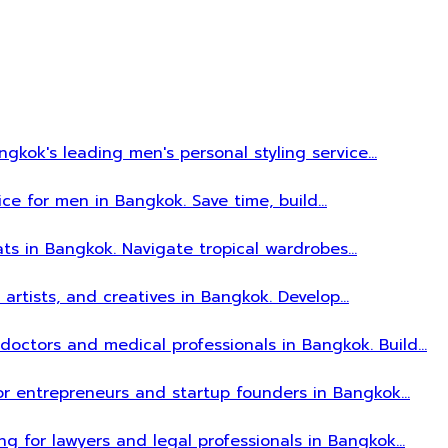
gkok's leading men's personal styling service…
ice for men in Bangkok. Save time, build…
ats in Bangkok. Navigate tropical wardrobes…
, artists, and creatives in Bangkok. Develop…
r doctors and medical professionals in Bangkok. Build…
 for entrepreneurs and startup founders in Bangkok…
ing for lawyers and legal professionals in Bangkok…