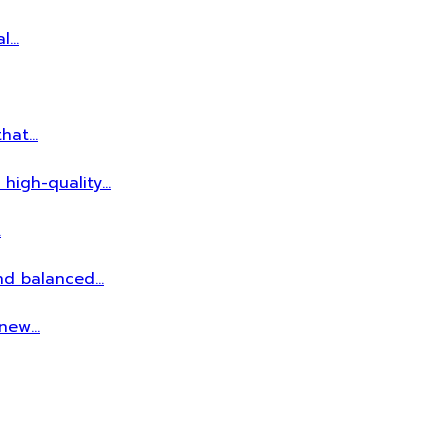
al…
that…
 high-quality…
…
and balanced…
r new…