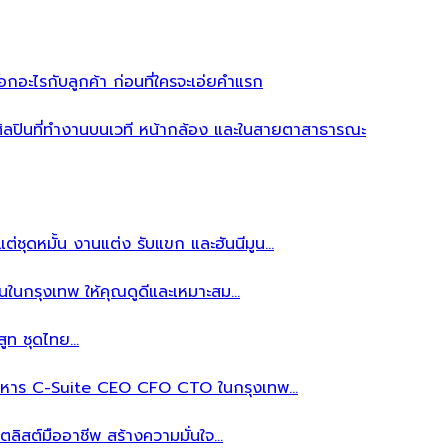
อะไรกับลูกค้า ก่อนที่ใครจะเอ่ยคำแรก
ิลปินที่ทำงานบนเวที หน้ากล้อง และในสายตาสาธารณะ
ต่ชุดหมั้น งานแต่ง รับแขก และฮันนีมูน…
นในกรุงเทพ ให้คุณดูดีและเหมาะสม…
สูท ชุดไทย…
้บริหาร C-Suite CEO CFO CTO ในกรุงเทพ…
ลิสต์มืออาชีพ สร้างความมั่นใจ…