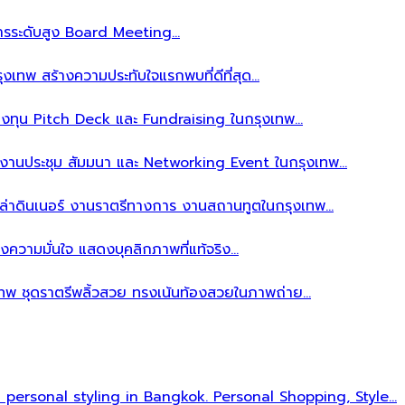
ิหารระดับสูง Board Meeting…
งเทพ สร้างความประทับใจแรกพบที่ดีที่สุด…
ลงทุน Pitch Deck และ Fundraising ในกรุงเทพ…
บงานประชุม สัมมนา และ Networking Event ในกรุงเทพ…
าล่าดินเนอร์ งานราตรีทางการ งานสถานทูตในกรุงเทพ…
งความมั่นใจ แสดงบุคลิกภาพที่แท้จริง…
เทพ ชุดราตรีพลิ้วสวย ทรงเน้นท้องสวยในภาพถ่าย…
l personal styling in Bangkok. Personal Shopping, Style…