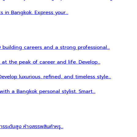
ts in Bangkok. Express your…
 building careers and a strong professional…
 at the peak of career and life. Develop…
evelop luxurious, refined, and timeless style…
 with a Bangkok personal stylist. Smart…
หารระดับสูง ห้างสรรพสินค้าหรู…