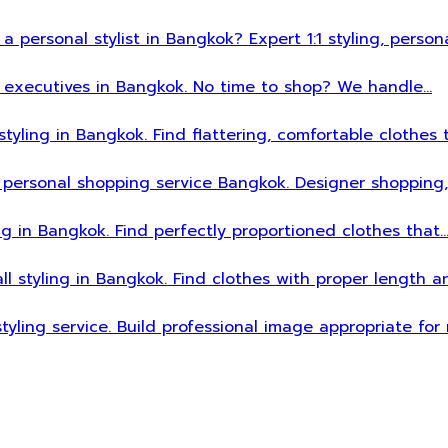
 a personal stylist in Bangkok? Expert 1:1 styling, person
sy executives in Bangkok. No time to shop? We handle…
styling in Bangkok. Find flattering, comfortable clothes 
 personal shopping service Bangkok. Designer shopping,
ing in Bangkok. Find perfectly proportioned clothes that
all styling in Bangkok. Find clothes with proper length 
styling service. Build professional image appropriate fo