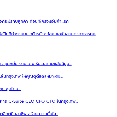
อะไรกับลูกค้า ก่อนที่ใครจะเอ่ยคำแรก
ิลปินที่ทำงานบนเวที หน้ากล้อง และในสายตาสาธารณะ
ต่ชุดหมั้น งานแต่ง รับแขก และฮันนีมูน…
นในกรุงเทพ ให้คุณดูดีและเหมาะสม…
สูท ชุดไทย…
้บริหาร C-Suite CEO CFO CTO ในกรุงเทพ…
ลิสต์มืออาชีพ สร้างความมั่นใจ…