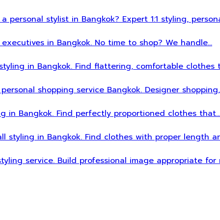
 a personal stylist in Bangkok? Expert 1:1 styling, person
sy executives in Bangkok. No time to shop? We handle…
styling in Bangkok. Find flattering, comfortable clothes 
 personal shopping service Bangkok. Designer shopping,
ing in Bangkok. Find perfectly proportioned clothes that
all styling in Bangkok. Find clothes with proper length 
styling service. Build professional image appropriate fo