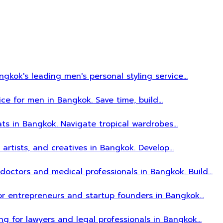
gkok's leading men's personal styling service…
ice for men in Bangkok. Save time, build…
ats in Bangkok. Navigate tropical wardrobes…
, artists, and creatives in Bangkok. Develop…
r doctors and medical professionals in Bangkok. Build…
 for entrepreneurs and startup founders in Bangkok…
ing for lawyers and legal professionals in Bangkok…