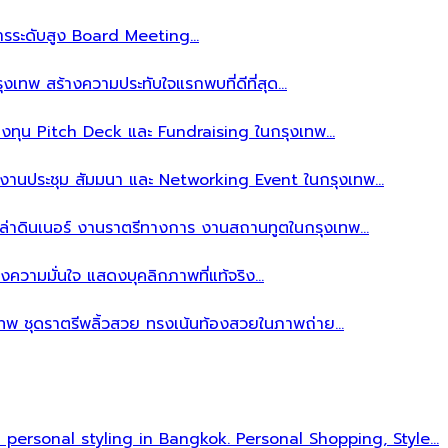
ิหารระดับสูง Board Meeting…
งเทพ สร้างความประทับใจแรกพบที่ดีที่สุด…
ลงทุน Pitch Deck และ Fundraising ในกรุงเทพ…
บงานประชุม สัมมนา และ Networking Event ในกรุงเทพ…
าล่าดินเนอร์ งานราตรีทางการ งานสถานทูตในกรุงเทพ…
งความมั่นใจ แสดงบุคลิกภาพที่แท้จริง…
เทพ ชุดราตรีพลิ้วสวย ทรงเน้นท้องสวยในภาพถ่าย…
l personal styling in Bangkok. Personal Shopping, Style…