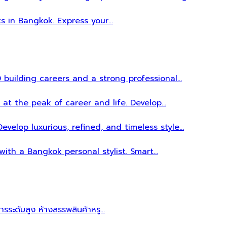
ts in Bangkok. Express your…
 building careers and a strong professional…
 at the peak of career and life. Develop…
evelop luxurious, refined, and timeless style…
 with a Bangkok personal stylist. Smart…
หารระดับสูง ห้างสรรพสินค้าหรู…