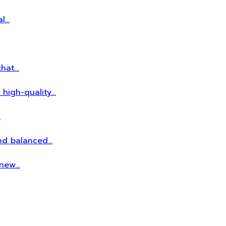
al…
that…
 high-quality…
…
and balanced…
r new…