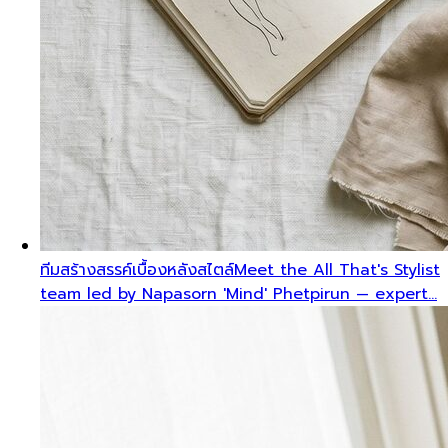
ทีมสร้างสรรค์เบื้องหลังสไตล์
Meet the All That's Stylist
team led by Napasorn 'Mind' Phetpirun — expert…