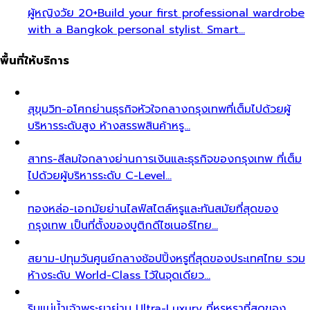
ผู้หญิงวัย 20+
Build your first professional wardrobe
with a Bangkok personal stylist. Smart…
พื้นที่ให้บริการ
สุขุมวิท-อโศก
ย่านธุรกิจหัวใจกลางกรุงเทพที่เต็มไปด้วยผู้
บริหารระดับสูง ห้างสรรพสินค้าหรู…
สาทร-สีลม
ใจกลางย่านการเงินและธุรกิจของกรุงเทพ ที่เต็ม
ไปด้วยผู้บริหารระดับ C-Level…
ทองหล่อ-เอกมัย
ย่านไลฟ์สไตล์หรูและทันสมัยที่สุดของ
กรุงเทพ เป็นที่ตั้งของบูติกดีไซเนอร์ไทย…
สยาม-ปทุมวัน
ศูนย์กลางช้อปปิ้งหรูที่สุดของประเทศไทย รวม
ห้างระดับ World-Class ไว้ในจุดเดียว…
ริมแม่น้ำเจ้าพระยา
ย่าน Ultra-Luxury ที่หรูหราที่สุดของ