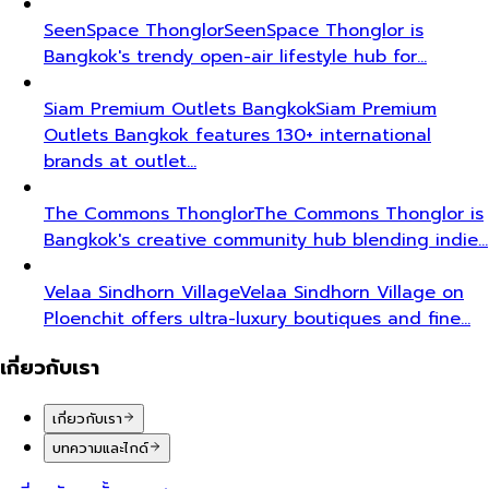
SeenSpace Thonglor
SeenSpace Thonglor is
Bangkok's trendy open-air lifestyle hub for…
Siam Premium Outlets Bangkok
Siam Premium
Outlets Bangkok features 130+ international
brands at outlet…
The Commons Thonglor
The Commons Thonglor is
Bangkok's creative community hub blending indie…
Velaa Sindhorn Village
Velaa Sindhorn Village on
Ploenchit offers ultra-luxury boutiques and fine…
เกี่ยวกับเรา
เกี่ยวกับเรา
บทความและไกด์