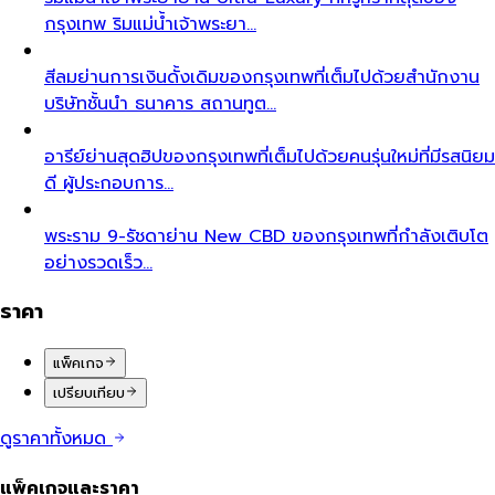
กรุงเทพ ริมแม่น้ำเจ้าพระยา…
สีลม
ย่านการเงินดั้งเดิมของกรุงเทพที่เต็มไปด้วยสำนักงาน
บริษัทชั้นนำ ธนาคาร สถานทูต…
อารีย์
ย่านสุดฮิปของกรุงเทพที่เต็มไปด้วยคนรุ่นใหม่ที่มีรสนิยม
ดี ผู้ประกอบการ…
พระราม 9-รัชดา
ย่าน New CBD ของกรุงเทพที่กำลังเติบโต
อย่างรวดเร็ว…
ราคา
แพ็คเกจ
เปรียบเทียบ
ดูราคาทั้งหมด
แพ็คเกจและราคา