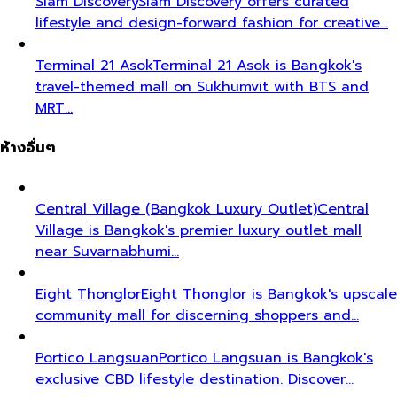
Siam Discovery
Siam Discovery offers curated
lifestyle and design-forward fashion for creative…
Terminal 21 Asok
Terminal 21 Asok is Bangkok's
travel-themed mall on Sukhumvit with BTS and
MRT…
ห้างอื่นๆ
Central Village (Bangkok Luxury Outlet)
Central
Village is Bangkok's premier luxury outlet mall
near Suvarnabhumi…
Eight Thonglor
Eight Thonglor is Bangkok's upscale
community mall for discerning shoppers and…
Portico Langsuan
Portico Langsuan is Bangkok's
exclusive CBD lifestyle destination. Discover…