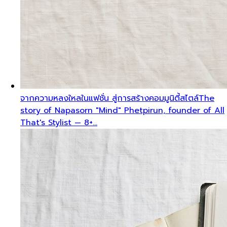
จากความหลงใหลในแฟชั่น สู่การสร้างคอมมูนิตี้สไตล์
The
story of Napasorn "Mind" Phetpirun, founder of All
That's Stylist — 8+…