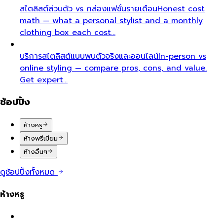
สไตลิสต์ส่วนตัว vs กล่องแฟชั่นรายเดือน
Honest cost
math — what a personal stylist and a monthly
clothing box each cost…
บริการสไตลิสต์แบบพบตัวจริงและออนไลน์
In-person vs
online styling — compare pros, cons, and value.
Get expert…
ช้อปปิ้ง
ห้างหรู
ห้างพรีเมียม
ห้างอื่นๆ
ดูช้อปปิ้งทั้งหมด
ห้างหรู