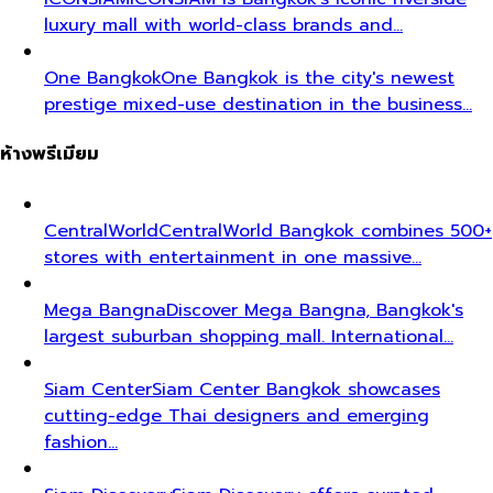
luxury mall with world-class brands and…
One Bangkok
One Bangkok is the city's newest
prestige mixed-use destination in the business…
ห้างพรีเมียม
CentralWorld
CentralWorld Bangkok combines 500+
stores with entertainment in one massive…
Mega Bangna
Discover Mega Bangna, Bangkok's
largest suburban shopping mall. International…
Siam Center
Siam Center Bangkok showcases
cutting-edge Thai designers and emerging
fashion…