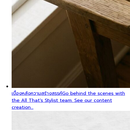
เบื้องหลังความสร้างสรรค์
Go behind the scenes with
the All That's Stylist team. See our content
creation…