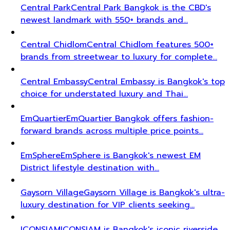
Central Park
Central Park Bangkok is the CBD's
newest landmark with 550+ brands and…
Central Chidlom
Central Chidlom features 500+
brands from streetwear to luxury for complete…
Central Embassy
Central Embassy is Bangkok's top
choice for understated luxury and Thai…
EmQuartier
EmQuartier Bangkok offers fashion-
forward brands across multiple price points…
EmSphere
EmSphere is Bangkok's newest EM
District lifestyle destination with…
Gaysorn Village
Gaysorn Village is Bangkok's ultra-
luxury destination for VIP clients seeking…
ICONSIAM
ICONSIAM is Bangkok's iconic riverside