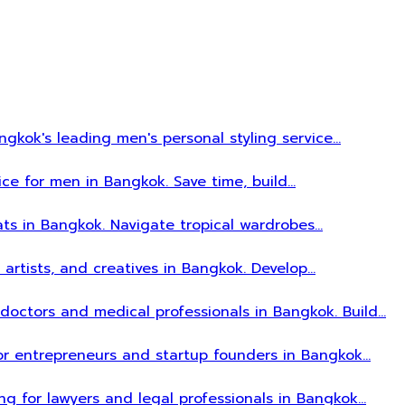
gkok's leading men's personal styling service…
ice for men in Bangkok. Save time, build…
ats in Bangkok. Navigate tropical wardrobes…
, artists, and creatives in Bangkok. Develop…
r doctors and medical professionals in Bangkok. Build…
 for entrepreneurs and startup founders in Bangkok…
ing for lawyers and legal professionals in Bangkok…