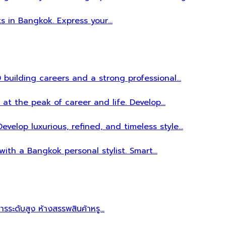
ts in Bangkok. Express your…
 building careers and a strong professional…
 at the peak of career and life. Develop…
evelop luxurious, refined, and timeless style…
 with a Bangkok personal stylist. Smart…
หารระดับสูง ห้างสรรพสินค้าหรู…