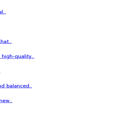
al…
that…
 high-quality…
…
and balanced…
r new…