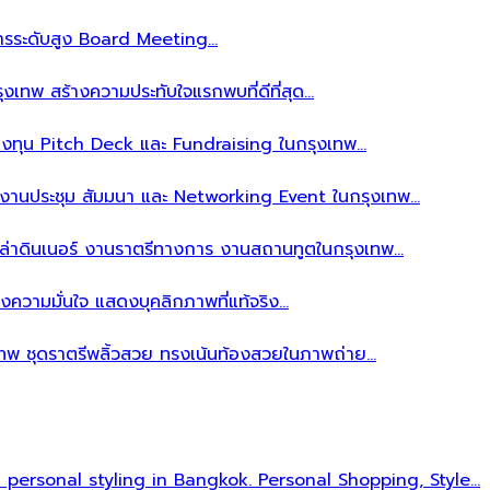
ิหารระดับสูง Board Meeting…
งเทพ สร้างความประทับใจแรกพบที่ดีที่สุด…
ลงทุน Pitch Deck และ Fundraising ในกรุงเทพ…
บงานประชุม สัมมนา และ Networking Event ในกรุงเทพ…
าล่าดินเนอร์ งานราตรีทางการ งานสถานทูตในกรุงเทพ…
งความมั่นใจ แสดงบุคลิกภาพที่แท้จริง…
เทพ ชุดราตรีพลิ้วสวย ทรงเน้นท้องสวยในภาพถ่าย…
l personal styling in Bangkok. Personal Shopping, Style…