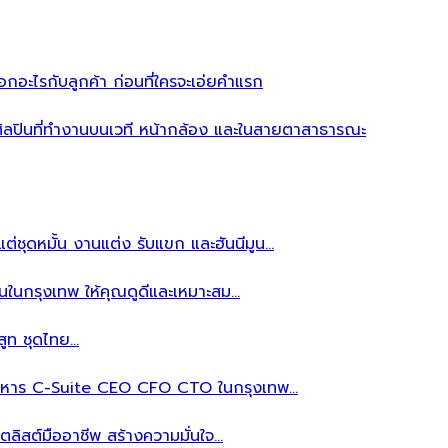
อะไรกับลูกค้า ก่อนที่ใครจะเอ่ยคำแรก
ิลปินที่ทำงานบนเวที หน้ากล้อง และในสายตาสาธารณะ
ต่ชุดหมั้น งานแต่ง รับแขก และฮันนีมูน…
นในกรุงเทพ ให้คุณดูดีและเหมาะสม…
สูท ชุดไทย…
้บริหาร C-Suite CEO CFO CTO ในกรุงเทพ…
ลิสต์มืออาชีพ สร้างความมั่นใจ…