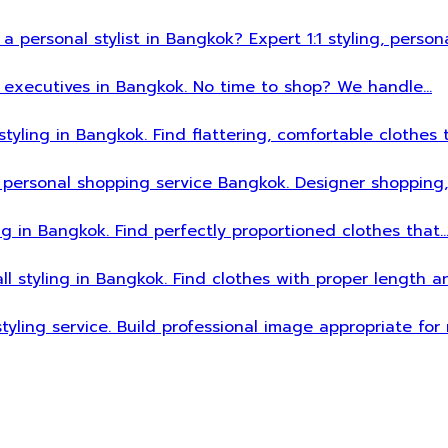
 a personal stylist in Bangkok? Expert 1:1 styling, person
sy executives in Bangkok. No time to shop? We handle…
styling in Bangkok. Find flattering, comfortable clothes 
 personal shopping service Bangkok. Designer shopping,
ing in Bangkok. Find perfectly proportioned clothes that
all styling in Bangkok. Find clothes with proper length 
styling service. Build professional image appropriate fo