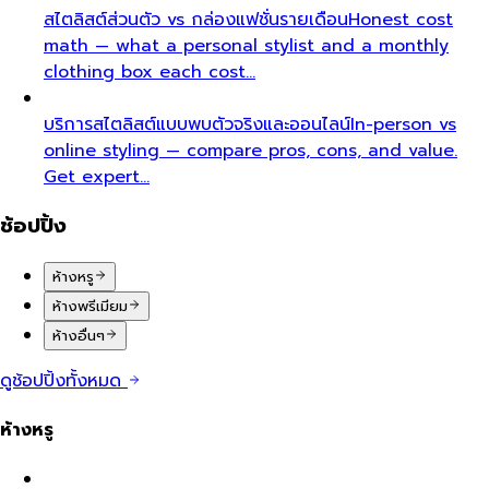
สไตลิสต์ส่วนตัว vs กล่องแฟชั่นรายเดือน
Honest cost
math — what a personal stylist and a monthly
clothing box each cost…
บริการสไตลิสต์แบบพบตัวจริงและออนไลน์
In-person vs
online styling — compare pros, cons, and value.
Get expert…
ช้อปปิ้ง
ห้างหรู
ห้างพรีเมียม
ห้างอื่นๆ
ดูช้อปปิ้งทั้งหมด
ห้างหรู