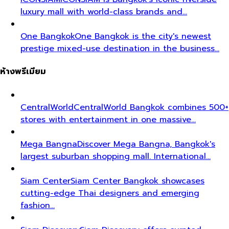
luxury mall with world-class brands and…
One Bangkok
One Bangkok is the city's newest
prestige mixed-use destination in the business…
ห้างพรีเมียม
CentralWorld
CentralWorld Bangkok combines 500+
stores with entertainment in one massive…
Mega Bangna
Discover Mega Bangna, Bangkok's
largest suburban shopping mall. International…
Siam Center
Siam Center Bangkok showcases
cutting-edge Thai designers and emerging
fashion…