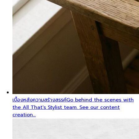
เบื้องหลังความสร้างสรรค์
Go behind the scenes with
the All That's Stylist team. See our content
creation…