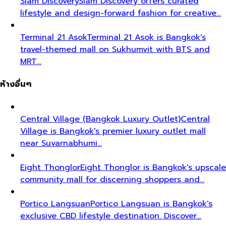
Siam Discovery
Siam Discovery offers curated
lifestyle and design-forward fashion for creative…
Terminal 21 Asok
Terminal 21 Asok is Bangkok's
travel-themed mall on Sukhumvit with BTS and
MRT…
ห้างอื่นๆ
Central Village (Bangkok Luxury Outlet)
Central
Village is Bangkok's premier luxury outlet mall
near Suvarnabhumi…
Eight Thonglor
Eight Thonglor is Bangkok's upscale
community mall for discerning shoppers and…
Portico Langsuan
Portico Langsuan is Bangkok's
exclusive CBD lifestyle destination. Discover…