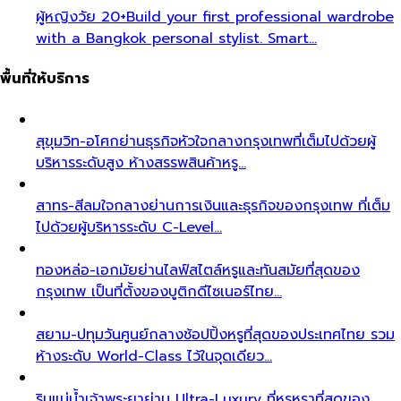
ผู้หญิงวัย 20+
Build your first professional wardrobe
with a Bangkok personal stylist. Smart…
พื้นที่ให้บริการ
สุขุมวิท-อโศก
ย่านธุรกิจหัวใจกลางกรุงเทพที่เต็มไปด้วยผู้
บริหารระดับสูง ห้างสรรพสินค้าหรู…
สาทร-สีลม
ใจกลางย่านการเงินและธุรกิจของกรุงเทพ ที่เต็ม
ไปด้วยผู้บริหารระดับ C-Level…
ทองหล่อ-เอกมัย
ย่านไลฟ์สไตล์หรูและทันสมัยที่สุดของ
กรุงเทพ เป็นที่ตั้งของบูติกดีไซเนอร์ไทย…
สยาม-ปทุมวัน
ศูนย์กลางช้อปปิ้งหรูที่สุดของประเทศไทย รวม
ห้างระดับ World-Class ไว้ในจุดเดียว…
ริมแม่น้ำเจ้าพระยา
ย่าน Ultra-Luxury ที่หรูหราที่สุดของ