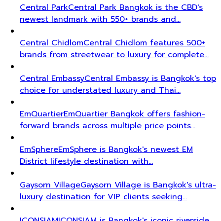
Central Park
Central Park Bangkok is the CBD's
newest landmark with 550+ brands and…
Central Chidlom
Central Chidlom features 500+
brands from streetwear to luxury for complete…
Central Embassy
Central Embassy is Bangkok's top
choice for understated luxury and Thai…
EmQuartier
EmQuartier Bangkok offers fashion-
forward brands across multiple price points…
EmSphere
EmSphere is Bangkok's newest EM
District lifestyle destination with…
Gaysorn Village
Gaysorn Village is Bangkok's ultra-
luxury destination for VIP clients seeking…
ICONSIAM
ICONSIAM is Bangkok's iconic riverside