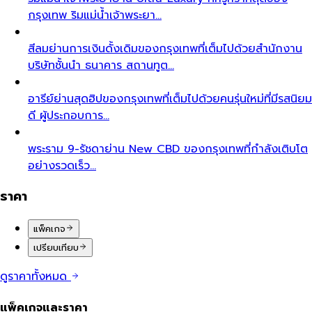
กรุงเทพ ริมแม่น้ำเจ้าพระยา…
สีลม
ย่านการเงินดั้งเดิมของกรุงเทพที่เต็มไปด้วยสำนักงาน
บริษัทชั้นนำ ธนาคาร สถานทูต…
อารีย์
ย่านสุดฮิปของกรุงเทพที่เต็มไปด้วยคนรุ่นใหม่ที่มีรสนิยม
ดี ผู้ประกอบการ…
พระราม 9-รัชดา
ย่าน New CBD ของกรุงเทพที่กำลังเติบโต
อย่างรวดเร็ว…
ราคา
แพ็คเกจ
เปรียบเทียบ
ดูราคาทั้งหมด
แพ็คเกจและราคา