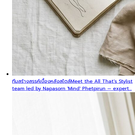
ทีมสร้างสรรค์เบื้องหลังสไตล์
Meet the All That's Stylist
team led by Napasorn 'Mind' Phetpirun — expert…