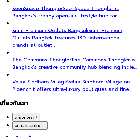
SeenSpace Thonglor
SeenSpace Thonglor is
Bangkok's trendy open-air lifestyle hub for…
Siam Premium Outlets Bangkok
Siam Premium
Outlets Bangkok features 130+ international
brands at outlet…
The Commons Thonglor
The Commons Thonglor is
Bangkok's creative community hub blending indie…
Velaa Sindhorn Village
Velaa Sindhorn Village on
Ploenchit offers ultra-luxury boutiques and fine…
เกี่ยวกับเรา
เกี่ยวกับเรา
บทความและไกด์