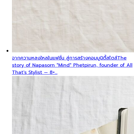
จากความหลงใหลในแฟชั่น สู่การสร้างคอมมูนิตี้สไตล์
The
story of Napasorn "Mind" Phetpirun, founder of All
That's Stylist — 8+…