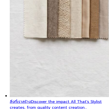
เบื้องหลังความสร้างสรรค์
Go behind the scenes with
the All That's Stylist team. See our content
creation…