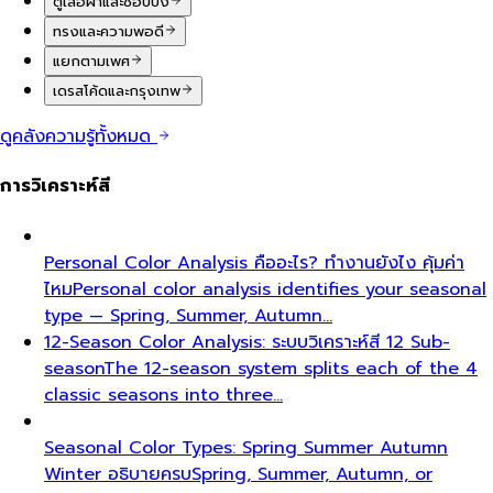
Business Casual ในกรุงเทพฯ: คู่มือสำหรับองค์กรที่ต้อง
กำหนด Dress Code
The definitive business casual
dress code guide for Bangkok corporate teams…
ยกระดับภาพลักษณ์มืออาชีพให้ 55 ผู้เชี่ยวชาญด้านการเงิน
ในกรุงเทพฯ
How All That's Stylist elevated executive
presence for 55 finance professionals…
สร้าง Visual Identity ให้ศิลปิน Universal Music
Thailand
How All That's Stylist partnered with
Universal Music Thailand to develop…
5 กิจกรรม Team Building สำหรับองค์กรที่ไม่ซ้ำใคร
กรุงเทพฯ 2026
Discover the top 5 unique corporate
team building activities in Bangkok for…
ทำไม Executive Presence ถึงเป็นการลงทุนที่คุ้มค่าที่สุด
สำหรับทีมขาย
Discover why executive presence