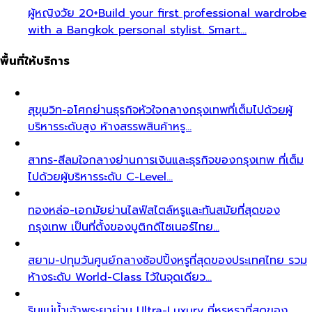
ผู้หญิงวัย 20+
Build your first professional wardrobe
with a Bangkok personal stylist. Smart…
พื้นที่ให้บริการ
สุขุมวิท-อโศก
ย่านธุรกิจหัวใจกลางกรุงเทพที่เต็มไปด้วยผู้
บริหารระดับสูง ห้างสรรพสินค้าหรู…
สาทร-สีลม
ใจกลางย่านการเงินและธุรกิจของกรุงเทพ ที่เต็ม
ไปด้วยผู้บริหารระดับ C-Level…
ทองหล่อ-เอกมัย
ย่านไลฟ์สไตล์หรูและทันสมัยที่สุดของ
กรุงเทพ เป็นที่ตั้งของบูติกดีไซเนอร์ไทย…
สยาม-ปทุมวัน
ศูนย์กลางช้อปปิ้งหรูที่สุดของประเทศไทย รวม
ห้างระดับ World-Class ไว้ในจุดเดียว…
ริมแม่น้ำเจ้าพระยา
ย่าน Ultra-Luxury ที่หรูหราที่สุดของ