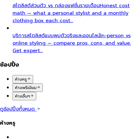
สไตลิสต์ส่วนตัว vs กล่องแฟชั่นรายเดือน
Honest cost
math — what a personal stylist and a monthly
clothing box each cost…
บริการสไตลิสต์แบบพบตัวจริงและออนไลน์
In-person vs
online styling — compare pros, cons, and value.
Get expert…
ช้อปปิ้ง
ห้างหรู
ห้างพรีเมียม
ห้างอื่นๆ
ดูช้อปปิ้งทั้งหมด
ห้างหรู