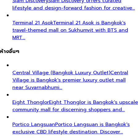
Siam Discovery
Siam Discovery offers curated
lifestyle and design-forward fashion for creative…
Terminal 21 Asok
Terminal 21 Asok is Bangkok's
travel-themed mall on Sukhumvit with BTS and
MRT…
ห้างอื่นๆ
Central Village (Bangkok Luxury Outlet)
Central
Village is Bangkok's premier luxury outlet mall
near Suvarnabhumi…
Eight Thonglor
Eight Thonglor is Bangkok's upscale
community mall for discerning shoppers and…
Portico Langsuan
Portico Langsuan is Bangkok's
exclusive CBD lifestyle destination. Discover…