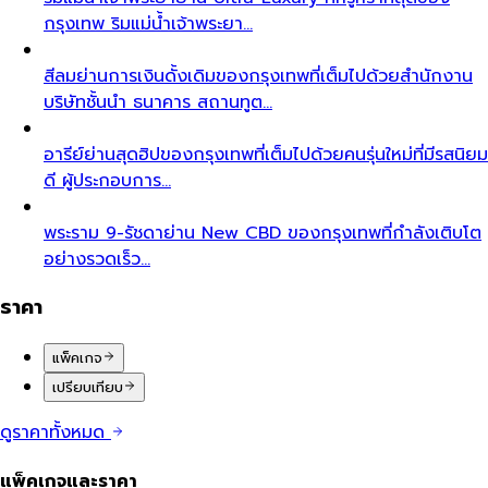
กรุงเทพ ริมแม่น้ำเจ้าพระยา…
สีลม
ย่านการเงินดั้งเดิมของกรุงเทพที่เต็มไปด้วยสำนักงาน
บริษัทชั้นนำ ธนาคาร สถานทูต…
อารีย์
ย่านสุดฮิปของกรุงเทพที่เต็มไปด้วยคนรุ่นใหม่ที่มีรสนิยม
ดี ผู้ประกอบการ…
พระราม 9-รัชดา
ย่าน New CBD ของกรุงเทพที่กำลังเติบโต
อย่างรวดเร็ว…
ราคา
แพ็คเกจ
เปรียบเทียบ
ดูราคาทั้งหมด
แพ็คเกจและราคา