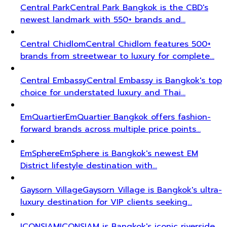
Central Park
Central Park Bangkok is the CBD's
newest landmark with 550+ brands and…
Central Chidlom
Central Chidlom features 500+
brands from streetwear to luxury for complete…
Central Embassy
Central Embassy is Bangkok's top
choice for understated luxury and Thai…
EmQuartier
EmQuartier Bangkok offers fashion-
forward brands across multiple price points…
EmSphere
EmSphere is Bangkok's newest EM
District lifestyle destination with…
Gaysorn Village
Gaysorn Village is Bangkok's ultra-
luxury destination for VIP clients seeking…
ICONSIAM
ICONSIAM is Bangkok's iconic riverside