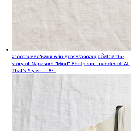
จากความหลงใหลในแฟชั่น สู่การสร้างคอมมูนิตี้สไตล์
The
story of Napasorn "Mind" Phetpirun, founder of All
That's Stylist — 8+…