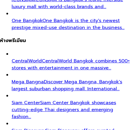
luxury mall with world-class brands and…
One Bangkok
One Bangkok is the city's newest
prestige mixed-use destination in the business…
ห้างพรีเมียม
CentralWorld
CentralWorld Bangkok combines 500+
stores with entertainment in one massive…
Mega Bangna
Discover Mega Bangna, Bangkok's
largest suburban shopping mall. International…
Siam Center
Siam Center Bangkok showcases
cutting-edge Thai designers and emerging
fashion…