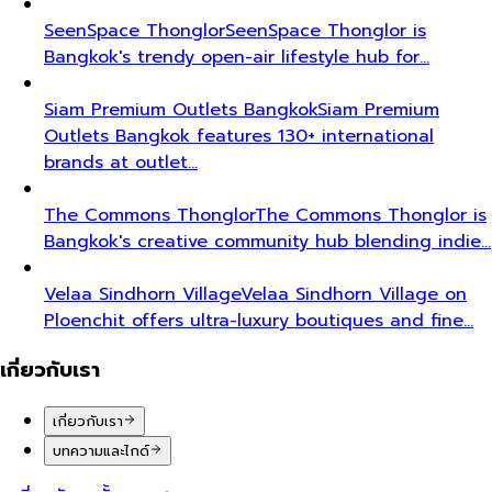
SeenSpace Thonglor
SeenSpace Thonglor is
Bangkok's trendy open-air lifestyle hub for…
Siam Premium Outlets Bangkok
Siam Premium
Outlets Bangkok features 130+ international
brands at outlet…
The Commons Thonglor
The Commons Thonglor is
Bangkok's creative community hub blending indie…
Velaa Sindhorn Village
Velaa Sindhorn Village on
Ploenchit offers ultra-luxury boutiques and fine…
เกี่ยวกับเรา
เกี่ยวกับเรา
บทความและไกด์